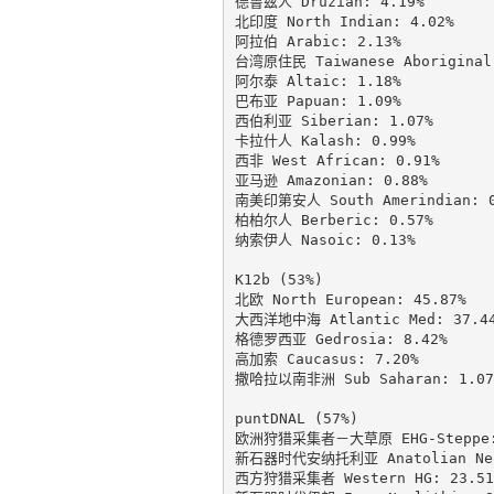
德鲁兹人 Druzian: 4.19%

北印度 North Indian: 4.02%

阿拉伯 Arabic: 2.13%

台湾原住民 Taiwanese Aboriginal:
阿尔泰 Altaic: 1.18%

巴布亚 Papuan: 1.09%

西伯利亚 Siberian: 1.07%

卡拉什人 Kalash: 0.99%

西非 West African: 0.91%

亚马逊 Amazonian: 0.88%

南美印第安人 South Amerindian: 0.
柏柏尔人 Berberic: 0.57%

纳索伊人 Nasoic: 0.13%

K12b (53%)

北欧 North European: 45.87%

大西洋地中海 Atlantic Med: 37.44
格德罗西亚 Gedrosia: 8.42%

高加索 Caucasus: 7.20%

撒哈拉以南非洲 Sub Saharan: 1.07%
puntDNAL (57%)

欧洲狩猎采集者－大草原 EHG-Steppe: 
新石器时代安纳托利亚 Anatolian Neol
西方狩猎采集者 Western HG: 23.51%