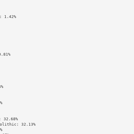
 1.42%

81%

%



32.68%

ithic: 32.13%


