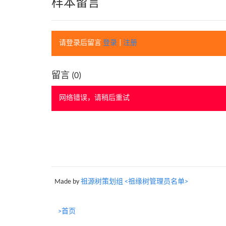
样本留言
请登录后留言
登录
|
注册
留言 (
0
)
网络错误，请稍后重试
Made by
祖源树策划组 <祖缘树管理员名单>
>首页