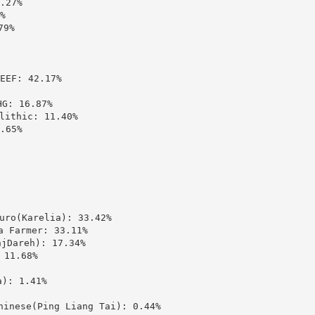
27%



9%

: 42.17%

 16.87%

thic: 11.40%

65%

(Karelia): 33.42%

Farmer: 33.11%

areh): 17.34%

11.68%

: 1.41%

ese(Ping Liang Tai): 0.44%
