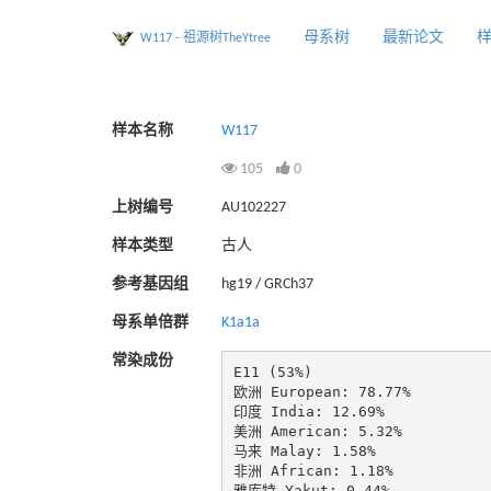
母系树
最新论文
W117 - 祖源树TheYtree
样本名称
W117
105
0
上树编号
AU102227
样本类型
古人
参考基因组
hg19 / GRCh37
母系单倍群
K1a1a
常染成份
E11 (53%)

欧洲 European: 78.77%

印度 India: 12.69%

美洲 American: 5.32%

马来 Malay: 1.58%

非洲 African: 1.18%

雅库特 Yakut: 0.44%
