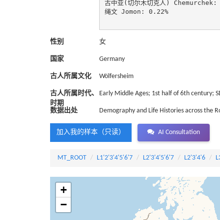
古中亚(切尔木切克人) Chemurchek: 0
绳文 Jomon: 0.22%

性别
女
国家
Germany
古人所属文化
Wölfersheim
古人所属时代、
Early Middle Ages; 1st half of 6th century; 
时期
数据出处
Demography and Life Histories across the 
加入我的样本（只读）
AI Consultation
MT_ROOT
L1'2'3'4'5'6'7
L2'3'4'5'6'7
L2'3'4'6
L
+
−