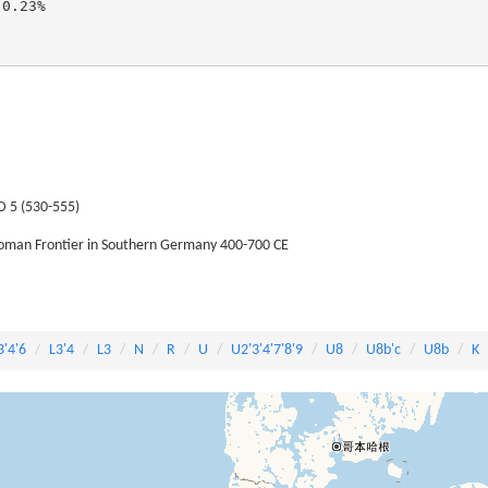
.23%

SD 5 (530-555)
Roman Frontier in Southern Germany 400-700 CE
3'4'6
L3'4
L3
N
R
U
U2'3'4'7'8'9
U8
U8b'c
U8b
K