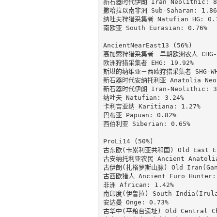
新石器时代伊朗 Iran Neolithic: 8.
撒哈拉以南非洲 Sub-Saharan: 1.86%
纳吐夫狩猎采集者 Natufian HG: 0.7
南欧亚 South Eurasian: 0.76%

AncientNearEast13 (56%)

高加索狩猎采集者－早期欧洲农人 CHG-EEF
欧洲狩猎采集者 EHG: 19.92%

斯堪的纳维亚－西欧狩猎采集者 SHG-WHG:
新石器时代安纳托利亚 Anatolia Neoli
新石器时代伊朗 Iran-Neolithic: 3.
纳吐夫 Natufian: 3.24%

卡利吉亚纳 Karitiana: 1.27%

巴布亚 Papuan: 0.82%

西伯利亚 Siberian: 0.65%

ProLi14 (50%)

古东欧(卡累利亚共和国) Old East Euro
古安纳托利亚农民 Ancient Anatolia 
古伊朗(扎格罗斯山脉) Old Iran(GanjD
古西欧猎人 Ancient Euro Hunter: 
非洲 African: 1.42%

南印度(伊鲁拉) South India(Irula)
安达曼 Onge: 0.73%

古华中(平粮台遗址) Old Central Chin