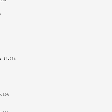
5%



 14.27%

39%
