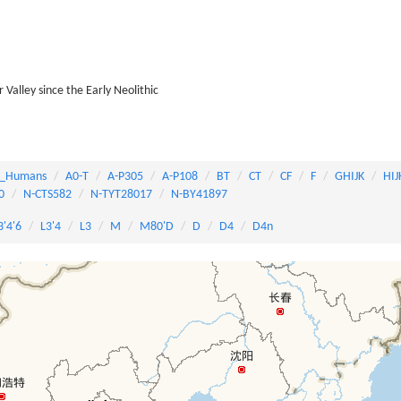
Valley since the Early Neolithic
_Humans
A0-T
A-P305
A-P108
BT
CT
CF
F
GHIJK
HIJ
0
N-CTS582
N-TYT28017
N-BY41897
3'4'6
L3'4
L3
M
M80'D
D
D4
D4n