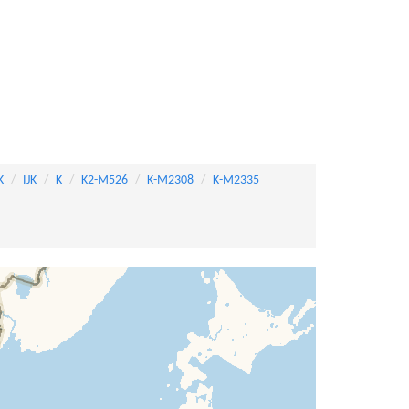
K
IJK
K
K2-M526
K-M2308
K-M2335