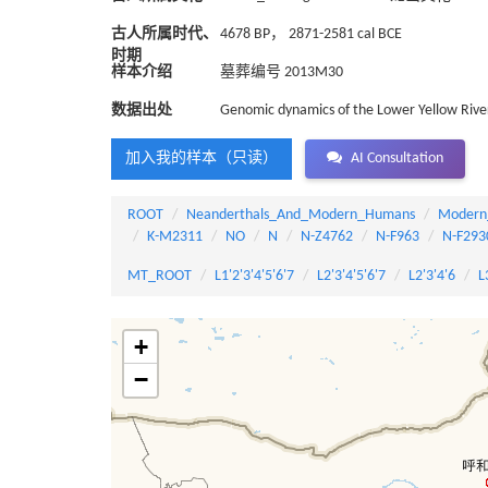
古人所属时代、
4678 BP， 2871-2581 cal BCE
时期
样本介绍
墓葬编号 2013M30
数据出处
Genomic dynamics of the Lower Yellow River 
加入我的样本（只读）
AI Consultation
ROOT
Neanderthals_And_Modern_Humans
Modern
K-M2311
NO
N
N-Z4762
N-F963
N-F293
MT_ROOT
L1'2'3'4'5'6'7
L2'3'4'5'6'7
L2'3'4'6
L
+
−