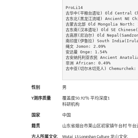
ProLi14

古华中(平粮台遗址) Old Central Chin
古东北(黑龙江流域) Ancient NE Chine
古蒙古北部 Old Mongolia North: 1
古东南(汉本遗址) Old SE Chinese(Ha
古高原(尼泊尔) Old Nepal(Samdzong
南印度(伊鲁拉) South India(Irula)
绳文 Jomon: 2.09%

安达曼 Onge: 1.54%

古安纳托利亚农民 Ancient Anatolia 
非洲 African: 0.49%

古中亚(切尔木切克人) Chemurchek: 0
性别
男
Y测序质量
覆盖度50.92％ 平均深度1
科研机构
国家
中国
籍贯
山东省烟台市莱山区初家镇午台村 午台
古人所属文化
Wutai_LS Longshan Culture 龙山文化