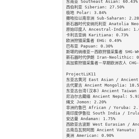
东南亚 Southeast Asian: 60.43%

西伯利亚 Siberian: 27.50%

极地 Polar: 3.84%

撒哈拉以南非洲 Sub-Saharan: 2.28%
新石器时代安纳托利亚 Anatolia Neoli
原始印度人 Ancestral-Indian: 1.6
卡利吉亚纳 Karitiana: 0.73%

欧洲狩猎采集者 EHG: 0.49%

巴布亚 Papuan: 0.30%

斯堪的纳维亚－西欧狩猎采集者 SHG-WHG:
新石器时代伊朗 Iran-Neolithic: 0.
高加索狩猎采集者－早期欧洲农人 CHG-EEF
ProjectLiK11

东亚古黄河 East Asian / Ancient Y
古代蒙古 Ancient Mongolia: 18.52
东亚古台湾(汉本) Ancient Taiwan / 
尼泊尔古藏缅 Ancient Nepal: 5.93
绳文 Jomon: 2.20%

非洲约鲁巴 African / Yoruba: 2.1
南印度伊鲁拉 South India / Irula:
安达曼 Andaman: 1.75%

西欧亚古波斯 West Eurasian / Anci
古南岛瓦努阿图 Ancient Vanuatu: 1
美洲 American: 0.90%
