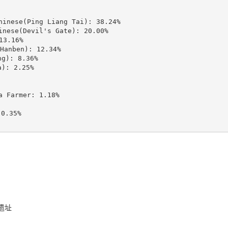
ese(Ping Liang Tai): 38.24%

se(Devil's Gate): 20.00%

3.16%

nben): 12.34%

): 8.36%

: 2.25%

Farmer: 1.18%

.35%

遗址