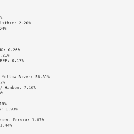


thic: 2.20%

4%

 0.26%

21%

: 0.17%

ellow River: 56.31%

%

Hanben: 7.16%

%

9%

 1.93%

ent Persia: 1.67%

.44%
