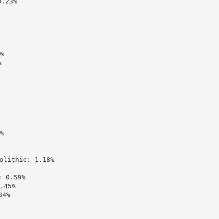
23%







ithic: 1.18%

0.59%

45%

4%
