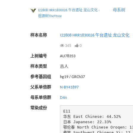
母系树
I22808 HRR1830026 午台遗址 龙山文化 -
祖源树TheYtree
样本名称
I22808 HRR1830026 午台遗址 龙山文化
345
0
上树编号
AU78353
样本类型
古人
参考基因组
hg19 / GRCh37
父系单倍群
N-BY41897
母系单倍群
D4n
常染成份
E11

华东 East Chinese: 44.52%

日本 Japanese: 22.33%

鄂伦春 North Chinese Oroqen: 13
彝族 Southwest Chinese Yi: 12.3