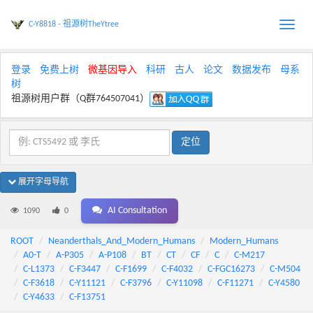
C-Y8818 - 祖源树TheYtree
Toggle
naviga
登录
免费上树
微基因导入
科研
古人
论文
数据发布
母系
树
祖源树用户群（Q群764507041）
展开字母导航
AI Consultation
1090
0
ROOT
Neanderthals_And_Modern_Humans
Modern_Humans
A0-T
A-P305
A-P108
BT
CT
CF
C
C-M217
C-L1373
C-F3447
C-F1699
C-F4032
C-FGC16273
C-M504
C-F3618
C-Y11121
C-F3796
C-Y11098
C-F11271
C-Y4580
C-Y4633
C-F13751