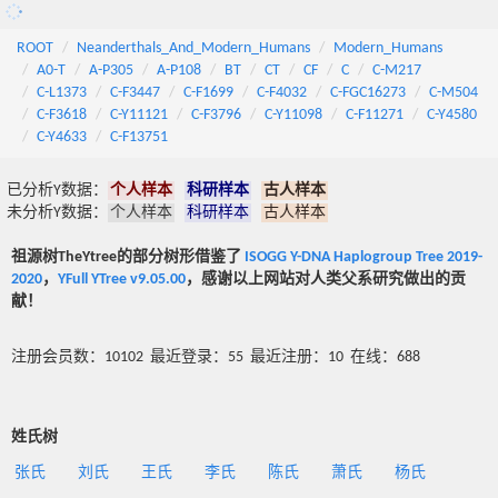
ROOT
Neanderthals_And_Modern_Humans
Modern_Humans
A0-T
A-P305
A-P108
BT
CT
CF
C
C-M217
C-L1373
C-F3447
C-F1699
C-F4032
C-FGC16273
C-M504
C-F3618
C-Y11121
C-F3796
C-Y11098
C-F11271
C-Y4580
C-Y4633
C-F13751
已分析Y数据：
个人样本
科研样本
古人样本
未分析Y数据：
个人样本
科研样本
古人样本
祖源树TheYtree的部分树形借鉴了
ISOGG Y-DNA Haplogroup Tree 2019-
2020
，
YFull YTree v9.05.00
，感谢以上网站对人类父系研究做出的贡
献！
注册会员数：10102 最近登录：55 最近注册：10 在线：688
姓氏树
张氏
刘氏
王氏
李氏
陈氏
萧氏
杨氏