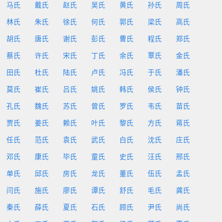
马氏
戴氏
赵氏
吴氏
黄氏
孙氏
周氏
林氏
朱氏
徐氏
何氏
郭氏
梁氏
高氏
胡氏
唐氏
谢氏
彭氏
曹氏
程氏
郑氏
蔡氏
许氏
宋氏
丁氏
余氏
覃氏
金氏
田氏
杜氏
陆氏
卢氏
冯氏
于氏
潘氏
莫氏
崔氏
吕氏
姚氏
韩氏
侯氏
钟氏
孔氏
魏氏
苏氏
曾氏
罗氏
韦氏
苗氏
贾氏
姜氏
赖氏
叶氏
黎氏
方氏
蒋氏
任氏
范氏
袁氏
武氏
白氏
沈氏
庄氏
邓氏
康氏
毕氏
童氏
史氏
汪氏
邢氏
单氏
邱氏
房氏
龙氏
董氏
伍氏
孟氏
闫氏
施氏
廖氏
谭氏
舒氏
毛氏
龚氏
秦氏
薛氏
夏氏
石氏
顾氏
尹氏
尚氏