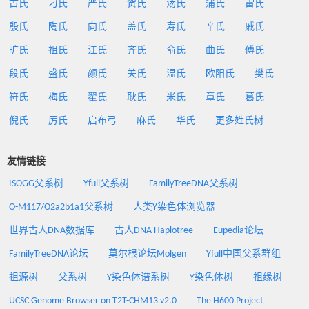
古氏
刁氏
严氏
贺氏
汤氏
蒲氏
雷氏
殷氏
陶氏
向氏
盖氏
寿氏
辛氏
戚氏
旷氏
祖氏
江氏
齐氏
俞氏
曲氏
傅氏
段氏
盛氏
颜氏
关氏
温氏
欧阳氏
樊氏
符氏
梅氏
翟氏
耿氏
米氏
章氏
葛氏
倪氏
厉氏
启布弓
麻氏
华氏
更多姓氏树
友情链接
ISOGG父系树
Yfull父系树
FamilyTreeDNA父系树
O-M117/O2a2b1a1父系树
人类Y染色体浏览器
世界古人DNA数据库
古人DNA Haplotree
Eupedia论坛
FamilyTreeDNA论坛
莫尔根论坛Molgen
Yfull中国父系群组
祖源树
父系树
Y染色体谱系树
Y染色体树
祖缘树
UCSC Genome Browser on T2T-CHM13 v2.0
The H600 Project