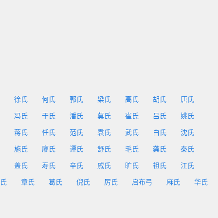
徐氏
何氏
郭氏
梁氏
高氏
胡氏
唐氏
冯氏
于氏
潘氏
莫氏
崔氏
吕氏
姚氏
蒋氏
任氏
范氏
袁氏
武氏
白氏
沈氏
施氏
廖氏
谭氏
舒氏
毛氏
龚氏
秦氏
盖氏
寿氏
辛氏
戚氏
旷氏
祖氏
江氏
氏
章氏
葛氏
倪氏
厉氏
启布弓
麻氏
华氏