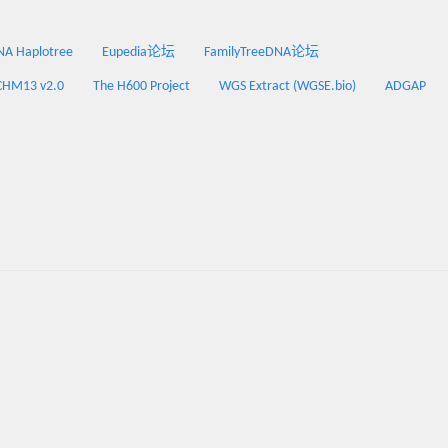
 Haplotree
Eupedia论坛
FamilyTreeDNA论坛
CHM13 v2.0
The H600 Project
WGS Extract (WGSE.bio)
ADGAP