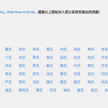
020
，
YFull YTree v9.05.00
，感谢以上网站对人类父系研究做出的贡献！
戴氏
赵氏
吴氏
黄氏
孙氏
周氏
林氏
朱氏
丁氏
余氏
覃氏
金氏
田氏
杜氏
陆氏
卢氏
韦氏
苗氏
贾氏
姜氏
赖氏
叶氏
黎氏
方氏
单氏
邱氏
房氏
龙氏
董氏
伍氏
孟氏
闫氏
严氏
贺氏
汤氏
蒲氏
雷氏
殷氏
陶氏
向氏
温氏
欧阳氏
樊氏
符氏
梅氏
翟氏
耿氏
米