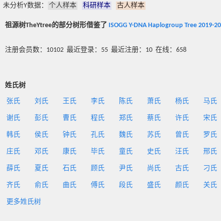
未分析Y数据：
个人样本
科研样本
古人样本
祖源树TheYtree的部分树形借鉴了
ISOGG Y-DNA Haplogroup Tree 2019-2
注册会员数：10102 最近登录：55 最近注册：10 在线：658
姓氏树
张氏
刘氏
王氏
李氏
陈氏
萧氏
杨氏
马氏
谢氏
彭氏
曹氏
程氏
郑氏
蔡氏
许氏
宋氏
韩氏
侯氏
钟氏
孔氏
魏氏
苏氏
曾氏
罗氏
庄氏
邓氏
康氏
毕氏
童氏
史氏
汪氏
邢氏
薛氏
夏氏
石氏
顾氏
尹氏
尚氏
古氏
刁氏
齐氏
俞氏
曲氏
傅氏
段氏
盛氏
颜氏
关氏
更多姓氏树