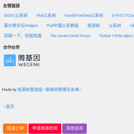
友情链接
ISOGG父系树
Yfull父系树
FamilyTreeDNA父系树
O-M117/O
莫尔根论坛Molgen
Yfull中国父系群组
祖源树
父系树
Y
百越一下，你就知道
The GenArchivist Forum
Türkiye Y-DNA Ağacı
合作伙伴
Made by
祖源树策划组 <祖缘树管理员名单>
>首页
极速上树
申请祖源检测
其他咨询