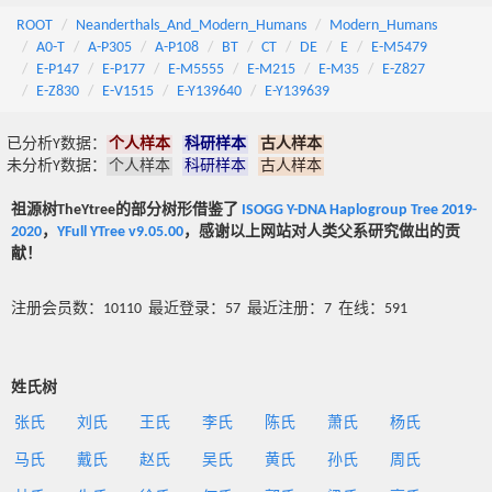
ROOT
Neanderthals_And_Modern_Humans
Modern_Humans
A0-T
A-P305
A-P108
BT
CT
DE
E
E-M5479
E-P147
E-P177
E-M5555
E-M215
E-M35
E-Z827
E-Z830
E-V1515
E-Y139640
E-Y139639
已分析Y数据：
个人样本
科研样本
古人样本
未分析Y数据：
个人样本
科研样本
古人样本
祖源树TheYtree的部分树形借鉴了
ISOGG Y-DNA Haplogroup Tree 2019-
2020
，
YFull YTree v9.05.00
，感谢以上网站对人类父系研究做出的贡
献！
注册会员数：10110 最近登录：57 最近注册：7 在线：591
姓氏树
张氏
刘氏
王氏
李氏
陈氏
萧氏
杨氏
马氏
戴氏
赵氏
吴氏
黄氏
孙氏
周氏