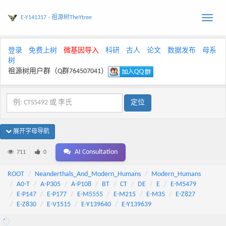
E-Y141317 - 祖源树TheYtree
Toggle
naviga
登录
免费上树
微基因导入
科研
古人
论文
数据发布
母系
树
祖源树用户群（Q群764507041）
展开字母导航
AI Consultation
711
0
ROOT
Neanderthals_And_Modern_Humans
Modern_Humans
A0-T
A-P305
A-P108
BT
CT
DE
E
E-M5479
E-P147
E-P177
E-M5555
E-M215
E-M35
E-Z827
E-Z830
E-V1515
E-Y139640
E-Y139639