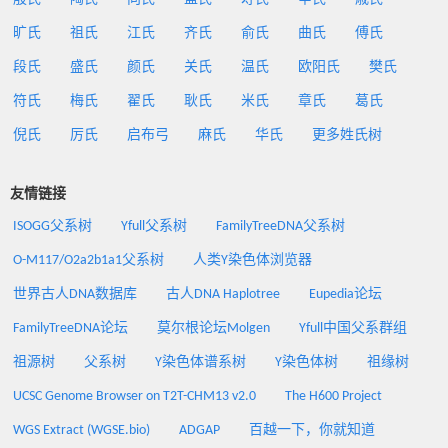
旷氏
祖氏
江氏
齐氏
俞氏
曲氏
傅氏
段氏
盛氏
颜氏
关氏
温氏
欧阳氏
樊氏
符氏
梅氏
翟氏
耿氏
米氏
章氏
葛氏
倪氏
厉氏
启布弓
麻氏
华氏
更多姓氏树
友情链接
ISOGG父系树
Yfull父系树
FamilyTreeDNA父系树
O-M117/O2a2b1a1父系树
人类Y染色体浏览器
世界古人DNA数据库
古人DNA Haplotree
Eupedia论坛
FamilyTreeDNA论坛
莫尔根论坛Molgen
Yfull中国父系群组
祖源树
父系树
Y染色体谱系树
Y染色体树
祖缘树
UCSC Genome Browser on T2T-CHM13 v2.0
The H600 Project
WGS Extract (WGSE.bio)
ADGAP
百越一下，你就知道