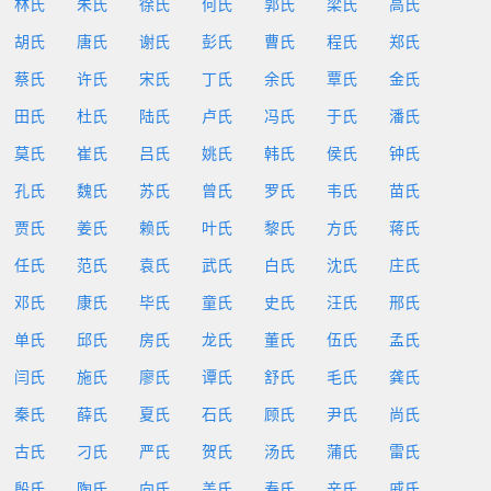
林氏
朱氏
徐氏
何氏
郭氏
梁氏
高氏
胡氏
唐氏
谢氏
彭氏
曹氏
程氏
郑氏
蔡氏
许氏
宋氏
丁氏
余氏
覃氏
金氏
田氏
杜氏
陆氏
卢氏
冯氏
于氏
潘氏
莫氏
崔氏
吕氏
姚氏
韩氏
侯氏
钟氏
孔氏
魏氏
苏氏
曾氏
罗氏
韦氏
苗氏
贾氏
姜氏
赖氏
叶氏
黎氏
方氏
蒋氏
任氏
范氏
袁氏
武氏
白氏
沈氏
庄氏
邓氏
康氏
毕氏
童氏
史氏
汪氏
邢氏
单氏
邱氏
房氏
龙氏
董氏
伍氏
孟氏
闫氏
施氏
廖氏
谭氏
舒氏
毛氏
龚氏
秦氏
薛氏
夏氏
石氏
顾氏
尹氏
尚氏
古氏
刁氏
严氏
贺氏
汤氏
蒲氏
雷氏
殷氏
陶氏
向氏
盖氏
寿氏
辛氏
戚氏