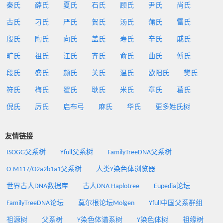
秦氏
薛氏
夏氏
石氏
顾氏
尹氏
尚氏
古氏
刁氏
严氏
贺氏
汤氏
蒲氏
雷氏
殷氏
陶氏
向氏
盖氏
寿氏
辛氏
戚氏
旷氏
祖氏
江氏
齐氏
俞氏
曲氏
傅氏
段氏
盛氏
颜氏
关氏
温氏
欧阳氏
樊氏
符氏
梅氏
翟氏
耿氏
米氏
章氏
葛氏
倪氏
厉氏
启布弓
麻氏
华氏
更多姓氏树
友情链接
ISOGG父系树
Yfull父系树
FamilyTreeDNA父系树
O-M117/O2a2b1a1父系树
人类Y染色体浏览器
世界古人DNA数据库
古人DNA Haplotree
Eupedia论坛
FamilyTreeDNA论坛
莫尔根论坛Molgen
Yfull中国父系群组
祖源树
父系树
Y染色体谱系树
Y染色体树
祖缘树