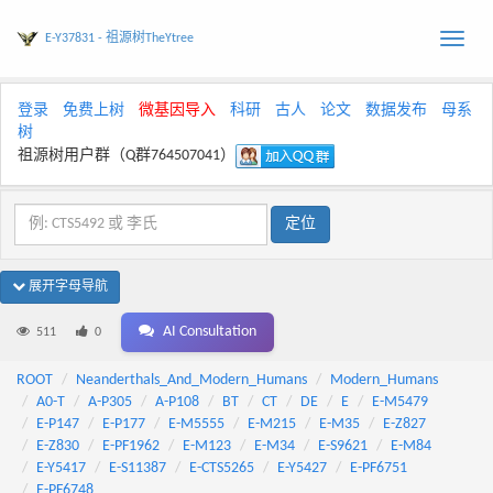
E-Y37831 - 祖源树TheYtree
Toggle
naviga
登录
免费上树
微基因导入
科研
古人
论文
数据发布
母系
树
祖源树用户群（Q群764507041）
展开字母导航
AI Consultation
511
0
ROOT
Neanderthals_And_Modern_Humans
Modern_Humans
A0-T
A-P305
A-P108
BT
CT
DE
E
E-M5479
E-P147
E-P177
E-M5555
E-M215
E-M35
E-Z827
E-Z830
E-PF1962
E-M123
E-M34
E-S9621
E-M84
E-Y5417
E-S11387
E-CTS5265
E-Y5427
E-PF6751
E-PF6748