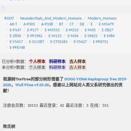
ROOT
Neanderthals_And_Modern_Humans
Modern_Humans
A0-T
A-P305
A-P108
BT
CT
DE
E
E-M5479
E-P147
E-P177
E-M5555
E-M215
E-M35
E-Z827
E-Z830
E-PF1962
E-M123
E-M34
E-S9621
E-M84
E-Y5417
E-S11387
E-CTS5265
E-Y5427
E-PF6751
E-PF6748
已分析Y数据：
个人样本
科研样本
古人样本
未分析Y数据：
个人样本
科研样本
古人样本
祖源树TheYtree的部分树形借鉴了
ISOGG Y-DNA Haplogroup Tree 2019-
2020
，
YFull YTree v9.05.00
，感谢以上网站对人类父系研究做出的贡
献！
注册会员数：10113 最近登录：42 最近注册：3 在线：551
姓氏树