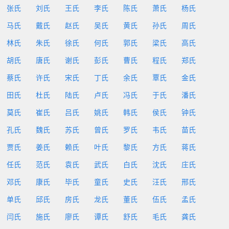
张氏
刘氏
王氏
李氏
陈氏
萧氏
杨氏
马氏
戴氏
赵氏
吴氏
黄氏
孙氏
周氏
林氏
朱氏
徐氏
何氏
郭氏
梁氏
高氏
胡氏
唐氏
谢氏
彭氏
曹氏
程氏
郑氏
蔡氏
许氏
宋氏
丁氏
余氏
覃氏
金氏
田氏
杜氏
陆氏
卢氏
冯氏
于氏
潘氏
莫氏
崔氏
吕氏
姚氏
韩氏
侯氏
钟氏
孔氏
魏氏
苏氏
曾氏
罗氏
韦氏
苗氏
贾氏
姜氏
赖氏
叶氏
黎氏
方氏
蒋氏
任氏
范氏
袁氏
武氏
白氏
沈氏
庄氏
邓氏
康氏
毕氏
童氏
史氏
汪氏
邢氏
单氏
邱氏
房氏
龙氏
董氏
伍氏
孟氏
闫氏
施氏
廖氏
谭氏
舒氏
毛氏
龚氏