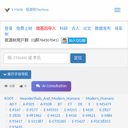
E-Y5436 - 祖源树TheYtree
Toggle
naviga
登录
免费上树
微基因导入
科研
古人
论文
数据发布
母系
树
祖源树用户群（Q群764507041）
展开字母导航
AI Consultation
638
0
ROOT
Neanderthals_And_Modern_Humans
Modern_Humans
A0-T
A-P305
A-P108
BT
CT
DE
E
E-M5479
E-P147
E-P177
E-M5555
E-M215
E-M35
E-Z827
E-Z830
E-PF1962
E-M123
E-M34
E-S9621
E-M84
E-Y5417
E-S11387
E-CTS5265
E-Y5427
E-FGC18353
E-Y5435