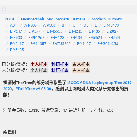
ROOT
Neanderthals_And_Modern_Humans
Modern_Humans
A0-T
A-P305
A-P108
BT
CT
DE
E
E-M5479
E-P147
E-P177
E-M5555
E-M215
E-M35
E-Z827
E-Z830
E-PF1962
E-M123
E-M34
E-S9621
E-M84
E-Y5417
E-S11387
E-CTS5265
E-Y5427
E-FGC18353
E-Y5435
已分析Y数据：
个人样本
科研样本
古人样本
未分析Y数据：
个人样本
科研样本
古人样本
祖源树TheYtree的部分树形借鉴了
ISOGG Y-DNA Haplogroup Tree 2019-
2020
，
YFull YTree v9.05.00
，感谢以上网站对人类父系研究做出的贡
献！
注册会员数：10110 最近登录：47 最近注册：3 在线：656
姓氏树