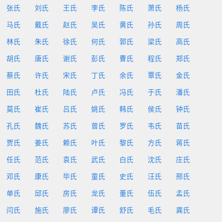
张氏
刘氏
王氏
李氏
陈氏
萧氏
杨氏
马氏
戴氏
赵氏
吴氏
黄氏
孙氏
周氏
林氏
朱氏
徐氏
何氏
郭氏
梁氏
高氏
胡氏
唐氏
谢氏
彭氏
曹氏
程氏
郑氏
蔡氏
许氏
宋氏
丁氏
余氏
覃氏
金氏
田氏
杜氏
陆氏
卢氏
冯氏
于氏
潘氏
莫氏
崔氏
吕氏
姚氏
韩氏
侯氏
钟氏
孔氏
魏氏
苏氏
曾氏
罗氏
韦氏
苗氏
贾氏
姜氏
赖氏
叶氏
黎氏
方氏
蒋氏
任氏
范氏
袁氏
武氏
白氏
沈氏
庄氏
邓氏
康氏
毕氏
童氏
史氏
汪氏
邢氏
单氏
邱氏
房氏
龙氏
董氏
伍氏
孟氏
闫氏
施氏
廖氏
谭氏
舒氏
毛氏
龚氏