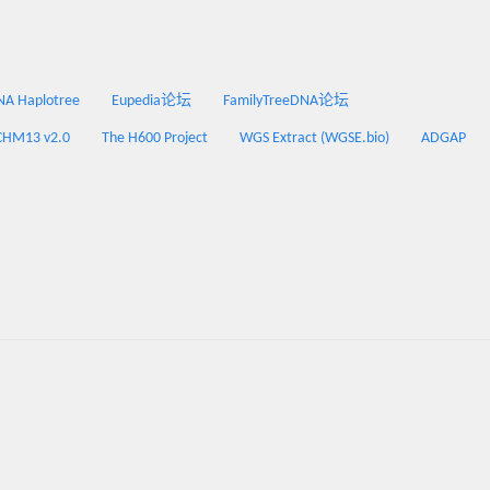
 Haplotree
Eupedia论坛
FamilyTreeDNA论坛
CHM13 v2.0
The H600 Project
WGS Extract (WGSE.bio)
ADGAP