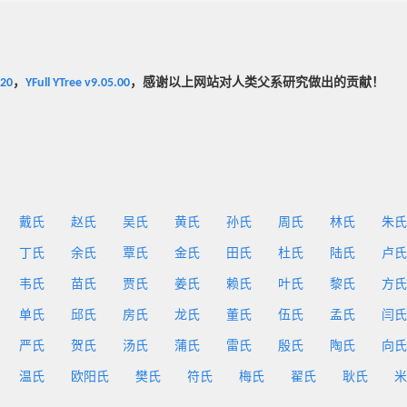
020
，
YFull YTree v9.05.00
，感谢以上网站对人类父系研究做出的贡献！
戴氏
赵氏
吴氏
黄氏
孙氏
周氏
林氏
朱氏
丁氏
余氏
覃氏
金氏
田氏
杜氏
陆氏
卢氏
韦氏
苗氏
贾氏
姜氏
赖氏
叶氏
黎氏
方氏
单氏
邱氏
房氏
龙氏
董氏
伍氏
孟氏
闫氏
严氏
贺氏
汤氏
蒲氏
雷氏
殷氏
陶氏
向氏
温氏
欧阳氏
樊氏
符氏
梅氏
翟氏
耿氏
米