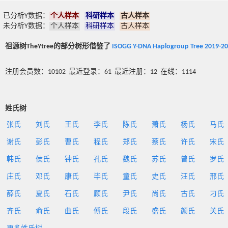
已分析Y数据：
个人样本
科研样本
古人样本
未分析Y数据：
个人样本
科研样本
古人样本
祖源树TheYtree的部分树形借鉴了
ISOGG Y-DNA Haplogroup Tree 2019-2
注册会员数：10102 最近登录：61 最近注册：12 在线：1114
姓氏树
张氏
刘氏
王氏
李氏
陈氏
萧氏
杨氏
马氏
谢氏
彭氏
曹氏
程氏
郑氏
蔡氏
许氏
宋氏
韩氏
侯氏
钟氏
孔氏
魏氏
苏氏
曾氏
罗氏
庄氏
邓氏
康氏
毕氏
童氏
史氏
汪氏
邢氏
薛氏
夏氏
石氏
顾氏
尹氏
尚氏
古氏
刁氏
齐氏
俞氏
曲氏
傅氏
段氏
盛氏
颜氏
关氏