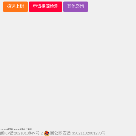
极速上树
申请祖源检测
其他咨询
E-Y6180 - 祖源树TheYtree 祖源树, 父系树
闽ICP备2021013849号-2
闽公网安备 35021102001290号