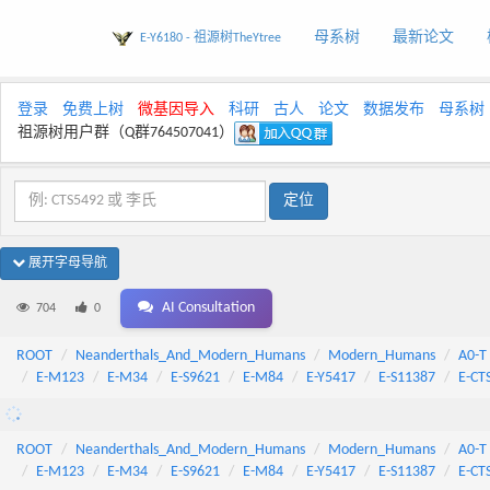
母系树
最新论文
E-Y6180 - 祖源树TheYtree
登录
免费上树
微基因导入
科研
古人
论文
数据发布
母系树
祖源树用户群（Q群764507041）
展开字母导航
AI Consultation
704
0
ROOT
Neanderthals_And_Modern_Humans
Modern_Humans
A0-T
E-M123
E-M34
E-S9621
E-M84
E-Y5417
E-S11387
E-CT
ROOT
Neanderthals_And_Modern_Humans
Modern_Humans
A0-T
E-M123
E-M34
E-S9621
E-M84
E-Y5417
E-S11387
E-CT