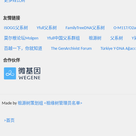
更多姓氏树
友情链接
ISOGG父系树
Yfull父系树
FamilyTreeDNA父系树
O-M117/O
莫尔根论坛Molgen
Yfull中国父系群组
祖源树
父系树
Y
百越一下，你就知道
The GenArchivist Forum
Türkiye Y-DNA Ağacı
合作伙伴
Made by
祖源树策划组 <祖缘树管理员名单>
>首页