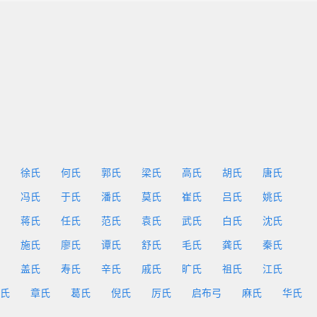
徐氏
何氏
郭氏
梁氏
高氏
胡氏
唐氏
冯氏
于氏
潘氏
莫氏
崔氏
吕氏
姚氏
蒋氏
任氏
范氏
袁氏
武氏
白氏
沈氏
施氏
廖氏
谭氏
舒氏
毛氏
龚氏
秦氏
盖氏
寿氏
辛氏
戚氏
旷氏
祖氏
江氏
氏
章氏
葛氏
倪氏
厉氏
启布弓
麻氏
华氏