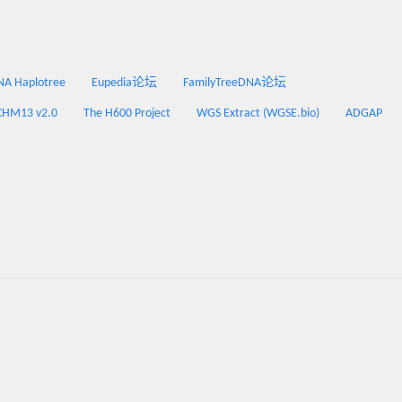
 Haplotree
Eupedia论坛
FamilyTreeDNA论坛
CHM13 v2.0
The H600 Project
WGS Extract (WGSE.bio)
ADGAP