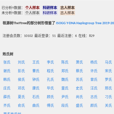
已分析Y数据：
个人样本
科研样本
古人样本
未分析Y数据：
个人样本
科研样本
古人样本
祖源树TheYtree的部分树形借鉴了
ISOGG Y-DNA Haplogroup Tree 2019-2
注册会员数：10102 最近登录：51 最近注册：6 在线：829
姓氏树
张氏
刘氏
王氏
李氏
陈氏
萧氏
杨氏
马氏
谢氏
彭氏
曹氏
程氏
郑氏
蔡氏
许氏
宋氏
韩氏
侯氏
钟氏
孔氏
魏氏
苏氏
曾氏
罗氏
庄氏
邓氏
康氏
毕氏
童氏
史氏
汪氏
邢氏
薛氏
夏氏
石氏
顾氏
尹氏
尚氏
古氏
刁氏
齐氏
俞氏
曲氏
傅氏
段氏
盛氏
颜氏
关氏