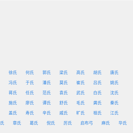
徐氏
何氏
郭氏
梁氏
高氏
胡氏
唐氏
冯氏
于氏
潘氏
莫氏
崔氏
吕氏
姚氏
蒋氏
任氏
范氏
袁氏
武氏
白氏
沈氏
施氏
廖氏
谭氏
舒氏
毛氏
龚氏
秦氏
盖氏
寿氏
辛氏
戚氏
旷氏
祖氏
江氏
氏
章氏
葛氏
倪氏
厉氏
启布弓
麻氏
华氏