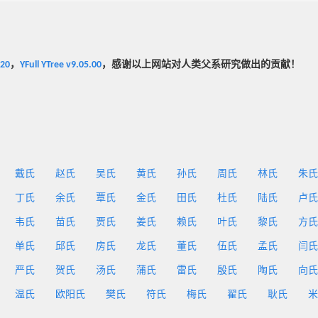
020
，
YFull YTree v9.05.00
，感谢以上网站对人类父系研究做出的贡献！
戴氏
赵氏
吴氏
黄氏
孙氏
周氏
林氏
朱氏
丁氏
余氏
覃氏
金氏
田氏
杜氏
陆氏
卢氏
韦氏
苗氏
贾氏
姜氏
赖氏
叶氏
黎氏
方氏
单氏
邱氏
房氏
龙氏
董氏
伍氏
孟氏
闫氏
严氏
贺氏
汤氏
蒲氏
雷氏
殷氏
陶氏
向氏
温氏
欧阳氏
樊氏
符氏
梅氏
翟氏
耿氏
米