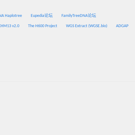
 Haplotree
Eupedia论坛
FamilyTreeDNA论坛
CHM13 v2.0
The H600 Project
WGS Extract (WGSE.bio)
ADGAP