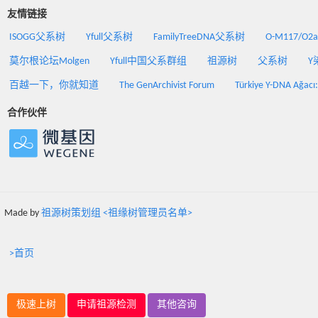
友情链接
ISOGG父系树
Yfull父系树
FamilyTreeDNA父系树
O-M117/O
莫尔根论坛Molgen
Yfull中国父系群组
祖源树
父系树
Y
百越一下，你就知道
The GenArchivist Forum
Türkiye Y-DNA Ağacı
合作伙伴
Made by
祖源树策划组 <祖缘树管理员名单>
>首页
极速上树
申请祖源检测
其他咨询