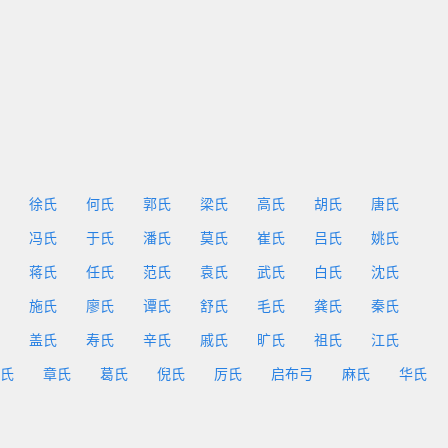
徐氏
何氏
郭氏
梁氏
高氏
胡氏
唐氏
冯氏
于氏
潘氏
莫氏
崔氏
吕氏
姚氏
蒋氏
任氏
范氏
袁氏
武氏
白氏
沈氏
施氏
廖氏
谭氏
舒氏
毛氏
龚氏
秦氏
盖氏
寿氏
辛氏
戚氏
旷氏
祖氏
江氏
氏
章氏
葛氏
倪氏
厉氏
启布弓
麻氏
华氏