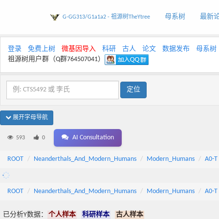
母系树
最新
G-GG313/G1a1a2 - 祖源树TheYtree
登录
免费上树
微基因导入
科研
古人
论文
数据发布
母系树
祖源树用户群（Q群764507041）
展开字母导航
AI Consultation
593
0
ROOT
Neanderthals_And_Modern_Humans
Modern_Humans
A0-T
ROOT
Neanderthals_And_Modern_Humans
Modern_Humans
A0-T
已分析Y数据：
个人样本
科研样本
古人样本