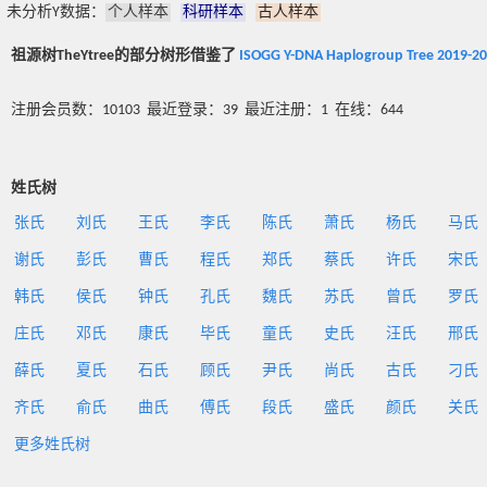
未分析Y数据：
个人样本
科研样本
古人样本
祖源树TheYtree的部分树形借鉴了
ISOGG Y-DNA Haplogroup Tree 2019-2
注册会员数：10103 最近登录：39 最近注册：1 在线：644
姓氏树
张氏
刘氏
王氏
李氏
陈氏
萧氏
杨氏
马氏
谢氏
彭氏
曹氏
程氏
郑氏
蔡氏
许氏
宋氏
韩氏
侯氏
钟氏
孔氏
魏氏
苏氏
曾氏
罗氏
庄氏
邓氏
康氏
毕氏
童氏
史氏
汪氏
邢氏
薛氏
夏氏
石氏
顾氏
尹氏
尚氏
古氏
刁氏
齐氏
俞氏
曲氏
傅氏
段氏
盛氏
颜氏
关氏
更多姓氏树