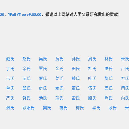
020
，
YFull YTree v9.05.00
，感谢以上网站对人类父系研究做出的贡献！
戴氏
赵氏
吴氏
黄氏
孙氏
周氏
林氏
朱氏
丁氏
余氏
覃氏
金氏
田氏
杜氏
陆氏
卢氏
韦氏
苗氏
贾氏
姜氏
赖氏
叶氏
黎氏
方氏
单氏
邱氏
房氏
龙氏
董氏
伍氏
孟氏
闫氏
严氏
贺氏
汤氏
蒲氏
雷氏
殷氏
陶氏
向氏
温氏
欧阳氏
樊氏
符氏
梅氏
翟氏
耿氏
米