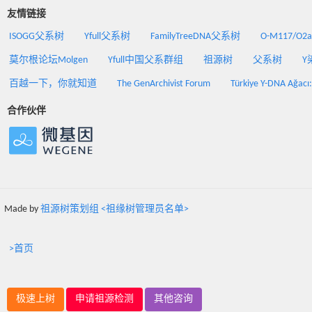
友情链接
ISOGG父系树
Yfull父系树
FamilyTreeDNA父系树
O-M117/O
莫尔根论坛Molgen
Yfull中国父系群组
祖源树
父系树
Y
百越一下，你就知道
The GenArchivist Forum
Türkiye Y-DNA Ağacı
合作伙伴
Made by
祖源树策划组 <祖缘树管理员名单>
>首页
极速上树
申请祖源检测
其他咨询