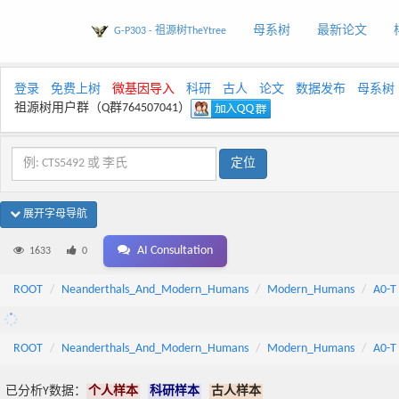
母系树
最新论文
G-P303 - 祖源树TheYtree
登录
免费上树
微基因导入
科研
古人
论文
数据发布
母系树
祖源树用户群（Q群764507041）
展开字母导航
AI Consultation
1633
0
ROOT
Neanderthals_And_Modern_Humans
Modern_Humans
A0-T
ROOT
Neanderthals_And_Modern_Humans
Modern_Humans
A0-T
已分析Y数据：
个人样本
科研样本
古人样本