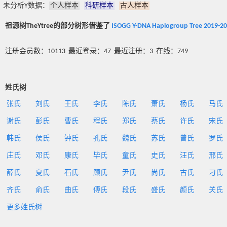
未分析Y数据：
个人样本
科研样本
古人样本
祖源树TheYtree的部分树形借鉴了
ISOGG Y-DNA Haplogroup Tree 2019-2
注册会员数：10113 最近登录：47 最近注册：3 在线：749
姓氏树
张氏
刘氏
王氏
李氏
陈氏
萧氏
杨氏
马氏
谢氏
彭氏
曹氏
程氏
郑氏
蔡氏
许氏
宋氏
韩氏
侯氏
钟氏
孔氏
魏氏
苏氏
曾氏
罗氏
庄氏
邓氏
康氏
毕氏
童氏
史氏
汪氏
邢氏
薛氏
夏氏
石氏
顾氏
尹氏
尚氏
古氏
刁氏
齐氏
俞氏
曲氏
傅氏
段氏
盛氏
颜氏
关氏
更多姓氏树