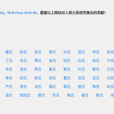
020
，
YFull YTree v9.05.00
，感谢以上网站对人类父系研究做出的贡献！
戴氏
赵氏
吴氏
黄氏
孙氏
周氏
林氏
朱氏
丁氏
余氏
覃氏
金氏
田氏
杜氏
陆氏
卢氏
韦氏
苗氏
贾氏
姜氏
赖氏
叶氏
黎氏
方氏
单氏
邱氏
房氏
龙氏
董氏
伍氏
孟氏
闫氏
严氏
贺氏
汤氏
蒲氏
雷氏
殷氏
陶氏
向氏
温氏
欧阳氏
樊氏
符氏
梅氏
翟氏
耿氏
米