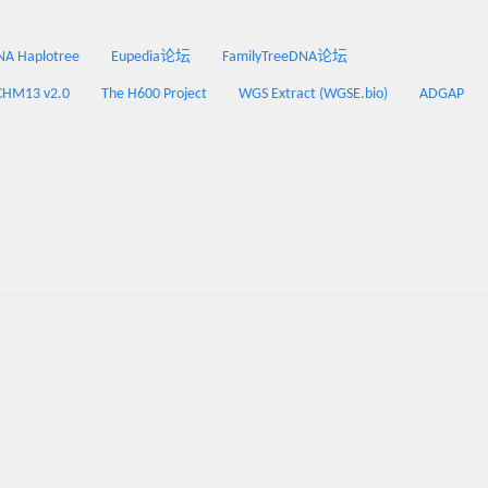
 Haplotree
Eupedia论坛
FamilyTreeDNA论坛
CHM13 v2.0
The H600 Project
WGS Extract (WGSE.bio)
ADGAP