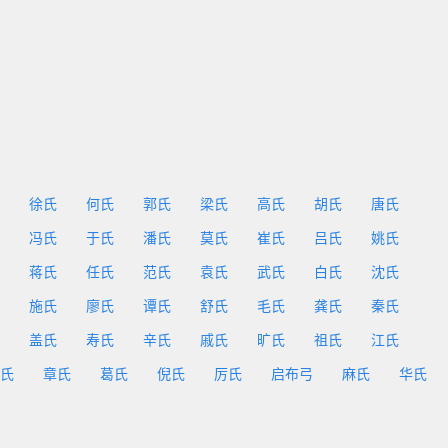
徐氏
何氏
郭氏
梁氏
高氏
胡氏
唐氏
冯氏
于氏
潘氏
莫氏
崔氏
吕氏
姚氏
蒋氏
任氏
范氏
袁氏
武氏
白氏
沈氏
施氏
廖氏
谭氏
舒氏
毛氏
龚氏
秦氏
盖氏
寿氏
辛氏
戚氏
旷氏
祖氏
江氏
氏
章氏
葛氏
倪氏
厉氏
启布弓
麻氏
华氏