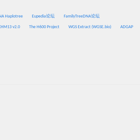
 Haplotree
Eupedia论坛
FamilyTreeDNA论坛
CHM13 v2.0
The H600 Project
WGS Extract (WGSE.bio)
ADGAP