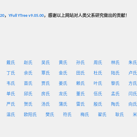
020
，
YFull YTree v9.05.00
，感谢以上网站对人类父系研究做出的贡献！
戴氏
赵氏
吴氏
黄氏
孙氏
周氏
林氏
朱氏
丁氏
余氏
覃氏
金氏
田氏
杜氏
陆氏
卢氏
韦氏
苗氏
贾氏
姜氏
赖氏
叶氏
黎氏
方氏
单氏
邱氏
房氏
龙氏
董氏
伍氏
孟氏
闫氏
严氏
贺氏
汤氏
蒲氏
雷氏
殷氏
陶氏
向氏
温氏
欧阳氏
樊氏
符氏
梅氏
翟氏
耿氏
米