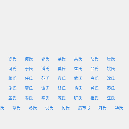
徐氏
何氏
郭氏
梁氏
高氏
胡氏
唐氏
冯氏
于氏
潘氏
莫氏
崔氏
吕氏
姚氏
蒋氏
任氏
范氏
袁氏
武氏
白氏
沈氏
施氏
廖氏
谭氏
舒氏
毛氏
龚氏
秦氏
盖氏
寿氏
辛氏
戚氏
旷氏
祖氏
江氏
氏
章氏
葛氏
倪氏
厉氏
启布弓
麻氏
华氏