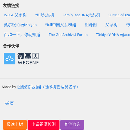
友情链接
ISOGG父系树
Yfull父系树
FamilyTreeDNA父系树
O-M117/O
莫尔根论坛Molgen
Yfull中国父系群组
祖源树
父系树
Y
百越一下，你就知道
The GenArchivist Forum
Türkiye Y-DNA Ağacı
合作伙伴
Made by
祖源树策划组 <祖缘树管理员名单>
>首页
极速上树
申请祖源检测
其他咨询