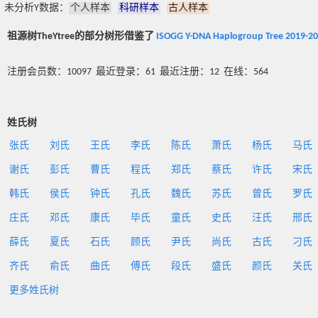
未分析Y数据：
个人样本
科研样本
古人样本
祖源树TheYtree的部分树形借鉴了
ISOGG Y-DNA Haplogroup Tree 2019-2
注册会员数：10097 最近登录：61 最近注册：12 在线：564
姓氏树
张氏
刘氏
王氏
李氏
陈氏
萧氏
杨氏
马氏
谢氏
彭氏
曹氏
程氏
郑氏
蔡氏
许氏
宋氏
韩氏
侯氏
钟氏
孔氏
魏氏
苏氏
曾氏
罗氏
庄氏
邓氏
康氏
毕氏
童氏
史氏
汪氏
邢氏
薛氏
夏氏
石氏
顾氏
尹氏
尚氏
古氏
刁氏
齐氏
俞氏
曲氏
傅氏
段氏
盛氏
颜氏
关氏
更多姓氏树