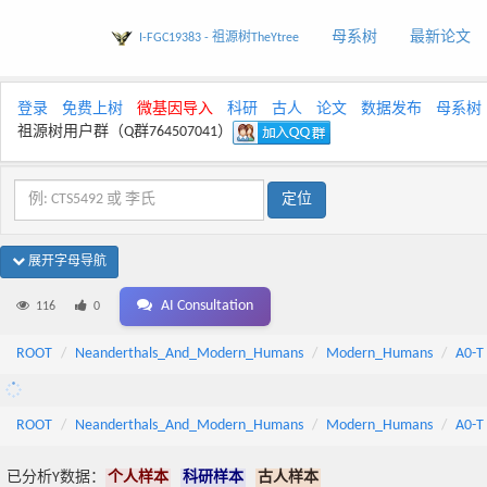
母系树
最新论文
I-FGC19383 - 祖源树TheYtree
登录
免费上树
微基因导入
科研
古人
论文
数据发布
母系树
祖源树用户群（Q群764507041）
展开字母导航
AI Consultation
116
0
ROOT
Neanderthals_And_Modern_Humans
Modern_Humans
A0-T
ROOT
Neanderthals_And_Modern_Humans
Modern_Humans
A0-T
已分析Y数据：
个人样本
科研样本
古人样本