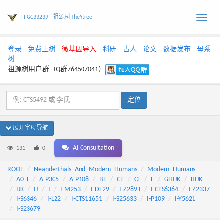
I-FGC33239 - 祖源树TheYtree
Toggle
naviga
登录
免费上树
微基因导入
科研
古人
论文
数据发布
母系
树
祖源树用户群（Q群764507041）
展开字母导航
AI Consultation
131
0
ROOT
Neanderthals_And_Modern_Humans
Modern_Humans
A0-T
A-P305
A-P108
BT
CT
CF
F
GHIJK
HIJK
IJK
IJ
I
I-M253
I-DF29
I-Z2893
I-CTS6364
I-Z2337
I-S6346
I-L22
I-CTS11651
I-S25633
I-P109
I-Y5621
I-S23679