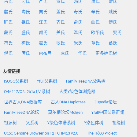
古氏
刁氏
严氏
贺氏
汤氏
蒲氏
雷氏
殷氏
陶氏
向氏
盖氏
寿氏
辛氏
戚氏
旷氏
祖氏
江氏
齐氏
俞氏
曲氏
傅氏
段氏
盛氏
颜氏
关氏
温氏
欧阳氏
樊氏
符氏
梅氏
翟氏
耿氏
米氏
章氏
葛氏
倪氏
厉氏
启布弓
麻氏
华氏
更多姓氏树
友情链接
ISOGG父系树
Yfull父系树
FamilyTreeDNA父系树
O-M117/O2a2b1a1父系树
人类Y染色体浏览器
世界古人DNA数据库
古人DNA Haplotree
Eupedia论坛
FamilyTreeDNA论坛
莫尔根论坛Molgen
Yfull中国父系群组
祖源树
父系树
Y染色体谱系树
Y染色体树
祖缘树
UCSC Genome Browser on T2T-CHM13 v2.0
The H600 Project