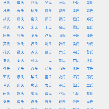
马氏
戴氏
赵氏
吴氏
黄氏
孙氏
周氏
林氏
朱氏
徐氏
何氏
郭氏
梁氏
高氏
胡氏
唐氏
谢氏
彭氏
曹氏
程氏
郑氏
蔡氏
许氏
宋氏
丁氏
余氏
覃氏
金氏
田氏
杜氏
陆氏
卢氏
冯氏
于氏
潘氏
莫氏
崔氏
吕氏
姚氏
韩氏
侯氏
钟氏
孔氏
魏氏
苏氏
曾氏
罗氏
韦氏
苗氏
贾氏
姜氏
赖氏
叶氏
黎氏
方氏
蒋氏
任氏
范氏
袁氏
武氏
白氏
沈氏
庄氏
邓氏
康氏
毕氏
童氏
史氏
汪氏
邢氏
单氏
邱氏
房氏
龙氏
董氏
伍氏
孟氏
闫氏
施氏
廖氏
谭氏
舒氏
毛氏
龚氏
秦氏
薛氏
夏氏
石氏
顾氏
尹氏
尚氏