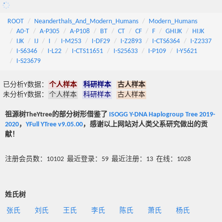
ROOT
Neanderthals_And_Modern_Humans
Modern_Humans
A0-T
A-P305
A-P108
BT
CT
CF
F
GHIJK
HIJK
IJK
IJ
I
I-M253
I-DF29
I-Z2893
I-CTS6364
I-Z2337
I-S6346
I-L22
I-CTS11651
I-S25633
I-P109
I-Y5621
I-S23679
已分析Y数据：
个人样本
科研样本
古人样本
未分析Y数据：
个人样本
科研样本
古人样本
祖源树TheYtree的部分树形借鉴了
ISOGG Y-DNA Haplogroup Tree 2019-
2020
，
YFull YTree v9.05.00
，感谢以上网站对人类父系研究做出的贡
献！
注册会员数：10102 最近登录：59 最近注册：13 在线：1028
姓氏树
张氏
刘氏
王氏
李氏
陈氏
萧氏
杨氏