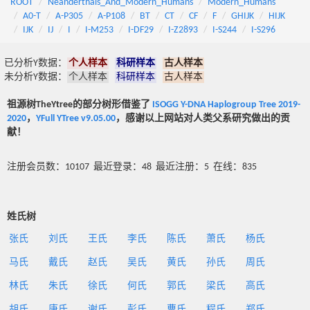
ROOT
Neanderthals_And_Modern_Humans
Modern_Humans
A0-T
A-P305
A-P108
BT
CT
CF
F
GHIJK
HIJK
IJK
IJ
I
I-M253
I-DF29
I-Z2893
I-S244
I-S296
已分析Y数据：
个人样本
科研样本
古人样本
未分析Y数据：
个人样本
科研样本
古人样本
祖源树TheYtree的部分树形借鉴了
ISOGG Y-DNA Haplogroup Tree 2019-
2020
，
YFull YTree v9.05.00
，感谢以上网站对人类父系研究做出的贡
献！
注册会员数：10107 最近登录：48 最近注册：5 在线：835
姓氏树
张氏
刘氏
王氏
李氏
陈氏
萧氏
杨氏
马氏
戴氏
赵氏
吴氏
黄氏
孙氏
周氏
林氏
朱氏
徐氏
何氏
郭氏
梁氏
高氏
胡氏
唐氏
谢氏
彭氏
曹氏
程氏
郑氏