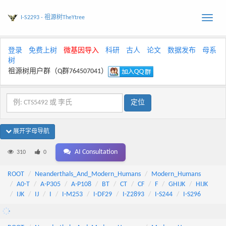
I-S2293 - 祖源树TheYtree
Toggle
naviga
登录
免费上树
微基因导入
科研
古人
论文
数据发布
母系
树
祖源树用户群（Q群764507041）
展开字母导航
AI Consultation
310
0
ROOT
Neanderthals_And_Modern_Humans
Modern_Humans
A0-T
A-P305
A-P108
BT
CT
CF
F
GHIJK
HIJK
IJK
IJ
I
I-M253
I-DF29
I-Z2893
I-S244
I-S296