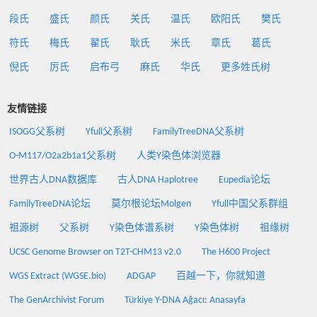
段氏
盛氏
颜氏
关氏
温氏
欧阳氏
樊氏
符氏
梅氏
翟氏
耿氏
米氏
章氏
葛氏
倪氏
厉氏
启布弓
麻氏
华氏
更多姓氏树
友情链接
ISOGG父系树
Yfull父系树
FamilyTreeDNA父系树
O-M117/O2a2b1a1父系树
人类Y染色体浏览器
世界古人DNA数据库
古人DNA Haplotree
Eupedia论坛
FamilyTreeDNA论坛
莫尔根论坛Molgen
Yfull中国父系群组
祖源树
父系树
Y染色体谱系树
Y染色体树
祖缘树
UCSC Genome Browser on T2T-CHM13 v2.0
The H600 Project
WGS Extract (WGSE.bio)
ADGAP
百越一下，你就知道
The GenArchivist Forum
Türkiye Y-DNA Ağacı: Anasayfa