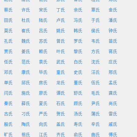
蔡氏
许氏
宋氏
丁氏
余氏
覃氏
金氏
田氏
杜氏
陆氏
卢氏
冯氏
于氏
潘氏
莫氏
崔氏
吕氏
姚氏
韩氏
侯氏
钟氏
孔氏
魏氏
苏氏
曾氏
罗氏
韦氏
苗氏
贾氏
姜氏
赖氏
叶氏
黎氏
方氏
蒋氏
任氏
范氏
袁氏
武氏
白氏
沈氏
庄氏
邓氏
康氏
毕氏
童氏
史氏
汪氏
邢氏
单氏
邱氏
房氏
龙氏
董氏
伍氏
孟氏
闫氏
施氏
廖氏
谭氏
舒氏
毛氏
龚氏
秦氏
薛氏
夏氏
石氏
顾氏
尹氏
尚氏
古氏
刁氏
严氏
贺氏
汤氏
蒲氏
雷氏
殷氏
陶氏
向氏
盖氏
寿氏
辛氏
戚氏
旷氏
祖氏
江氏
齐氏
俞氏
曲氏
傅氏