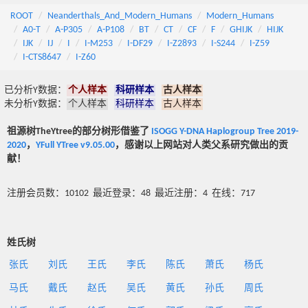
ROOT
Neanderthals_And_Modern_Humans
Modern_Humans
A0-T
A-P305
A-P108
BT
CT
CF
F
GHIJK
HIJK
IJK
IJ
I
I-M253
I-DF29
I-Z2893
I-S244
I-Z59
I-CTS8647
I-Z60
已分析Y数据：
个人样本
科研样本
古人样本
未分析Y数据：
个人样本
科研样本
古人样本
祖源树TheYtree的部分树形借鉴了
ISOGG Y-DNA Haplogroup Tree 2019-
2020
，
YFull YTree v9.05.00
，感谢以上网站对人类父系研究做出的贡
献！
注册会员数：10102 最近登录：48 最近注册：4 在线：717
姓氏树
张氏
刘氏
王氏
李氏
陈氏
萧氏
杨氏
马氏
戴氏
赵氏
吴氏
黄氏
孙氏
周氏