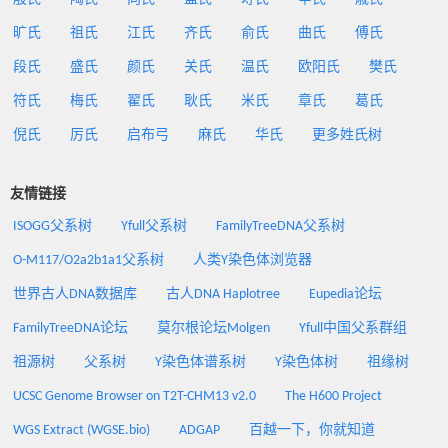
旷氏
祖氏
江氏
齐氏
俞氏
曲氏
傅氏
段氏
盛氏
颜氏
关氏
温氏
欧阳氏
樊氏
符氏
梅氏
翟氏
耿氏
米氏
章氏
葛氏
倪氏
厉氏
启布弓
麻氏
华氏
更多姓氏树
友情链接
ISOGG父系树
Yfull父系树
FamilyTreeDNA父系树
O-M117/O2a2b1a1父系树
人类Y染色体浏览器
世界古人DNA数据库
古人DNA Haplotree
Eupedia论坛
FamilyTreeDNA论坛
莫尔根论坛Molgen
Yfull中国父系群组
祖源树
父系树
Y染色体谱系树
Y染色体树
祖缘树
UCSC Genome Browser on T2T-CHM13 v2.0
The H600 Project
WGS Extract (WGSE.bio)
ADGAP
百越一下，你就知道