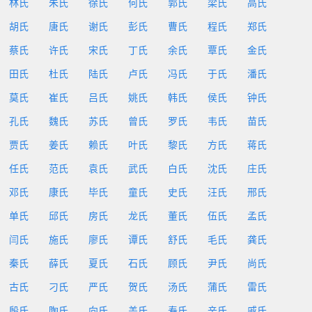
林氏
朱氏
徐氏
何氏
郭氏
梁氏
高氏
胡氏
唐氏
谢氏
彭氏
曹氏
程氏
郑氏
蔡氏
许氏
宋氏
丁氏
余氏
覃氏
金氏
田氏
杜氏
陆氏
卢氏
冯氏
于氏
潘氏
莫氏
崔氏
吕氏
姚氏
韩氏
侯氏
钟氏
孔氏
魏氏
苏氏
曾氏
罗氏
韦氏
苗氏
贾氏
姜氏
赖氏
叶氏
黎氏
方氏
蒋氏
任氏
范氏
袁氏
武氏
白氏
沈氏
庄氏
邓氏
康氏
毕氏
童氏
史氏
汪氏
邢氏
单氏
邱氏
房氏
龙氏
董氏
伍氏
孟氏
闫氏
施氏
廖氏
谭氏
舒氏
毛氏
龚氏
秦氏
薛氏
夏氏
石氏
顾氏
尹氏
尚氏
古氏
刁氏
严氏
贺氏
汤氏
蒲氏
雷氏
殷氏
陶氏
向氏
盖氏
寿氏
辛氏
戚氏