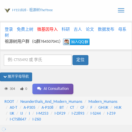
I-Y151828 - 祖源树TheYtree
Toggle
naviga
登录
免费上树
微基因导入
科研
古人
论文
数据发布
母系
树
祖源树用户群（Q群764507041）
展开字母导航
AI Consultation
304
0
ROOT
Neanderthals_And_Modern_Humans
Modern_Humans
A0-T
A-P305
A-P108
BT
CT
CF
F
GHIJK
HIJK
IJK
IJ
I
I-M253
I-DF29
I-Z2893
I-S244
I-Z59
I-CTS8647
I-Z60