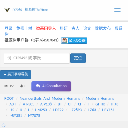
I-Y7060 - 祖源树TheYtree
Toggle
naviga
登录
免费上树
微基因导入
科研
古人
论文
数据发布
母系
树
祖源树用户群（Q群764507041）
展开字母导航
AI Consultation
151
0
ROOT
Neanderthals_And_Modern_Humans
Modern_Humans
A0-T
A-P305
A-P108
BT
CT
CF
F
GHIJK
HIJK
IJK
IJ
I
I-M253
I-DF29
I-Z2893
I-Z63
I-BY151
I-BY351
I-Y7075