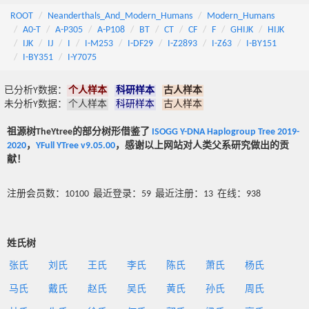
ROOT
Neanderthals_And_Modern_Humans
Modern_Humans
A0-T
A-P305
A-P108
BT
CT
CF
F
GHIJK
HIJK
IJK
IJ
I
I-M253
I-DF29
I-Z2893
I-Z63
I-BY151
I-BY351
I-Y7075
已分析Y数据：
个人样本
科研样本
古人样本
未分析Y数据：
个人样本
科研样本
古人样本
祖源树TheYtree的部分树形借鉴了
ISOGG Y-DNA Haplogroup Tree 2019-
2020
，
YFull YTree v9.05.00
，感谢以上网站对人类父系研究做出的贡
献！
注册会员数：10100 最近登录：59 最近注册：13 在线：938
姓氏树
张氏
刘氏
王氏
李氏
陈氏
萧氏
杨氏
马氏
戴氏
赵氏
吴氏
黄氏
孙氏
周氏