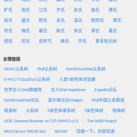
旷氏
祖氏
江氏
齐氏
俞氏
曲氏
傅氏
段氏
盛氏
颜氏
关氏
温氏
欧阳氏
樊氏
符氏
梅氏
翟氏
耿氏
米氏
章氏
葛氏
倪氏
厉氏
启布弓
麻氏
华氏
更多姓氏树
友情链接
ISOGG父系树
Yfull父系树
FamilyTreeDNA父系树
O-M117/O2a2b1a1父系树
人类Y染色体浏览器
世界古人DNA数据库
古人DNA Haplotree
Eupedia论坛
FamilyTreeDNA论坛
莫尔根论坛Molgen
Yfull中国父系群组
祖源树
父系树
Y染色体谱系树
Y染色体树
祖缘树
UCSC Genome Browser on T2T-CHM13 v2.0
The H600 Project
WGS Extract (WGSE.bio)
ADGAP
百越一下，你就知道