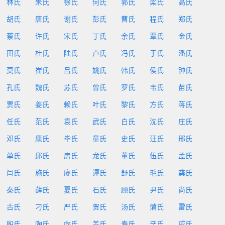
林氏
朱氏
徐氏
何氏
郭氏
梁氏
高氏
胡氏
唐氏
谢氏
彭氏
曹氏
程氏
郑氏
蔡氏
许氏
宋氏
丁氏
余氏
覃氏
金氏
田氏
杜氏
陆氏
卢氏
冯氏
于氏
潘氏
莫氏
崔氏
吕氏
姚氏
韩氏
侯氏
钟氏
孔氏
魏氏
苏氏
曾氏
罗氏
韦氏
苗氏
贾氏
姜氏
赖氏
叶氏
黎氏
方氏
蒋氏
任氏
范氏
袁氏
武氏
白氏
沈氏
庄氏
邓氏
康氏
毕氏
童氏
史氏
汪氏
邢氏
单氏
邱氏
房氏
龙氏
董氏
伍氏
孟氏
闫氏
施氏
廖氏
谭氏
舒氏
毛氏
龚氏
秦氏
薛氏
夏氏
石氏
顾氏
尹氏
尚氏
古氏
刁氏
严氏
贺氏
汤氏
蒲氏
雷氏
殷氏
陶氏
向氏
盖氏
寿氏
辛氏
戚氏