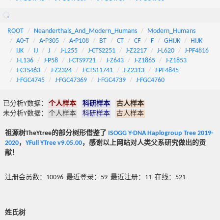
ROOT
Neanderthals_And_Modern_Humans
Modern_Humans
A0-T
A-P305
A-P108
BT
CT
CF
F
GHIJK
HIJK
IJK
IJ
J
J-L255
J-CTS2251
J-Z2217
J-L620
J-PF4816
J-L136
J-P58
J-CTS9721
J-Z643
J-Z1865
J-Z1853
J-CTS463
J-Z2324
J-CTS11741
J-Z2313
J-PF4845
J-FGC4745
J-FGC47369
J-FGC4739
J-FGC4760
已分析Y数据：
个人样本
科研样本
古人样本
未分析Y数据：
个人样本
科研样本
古人样本
祖源树TheYtree的部分树形借鉴了
ISOGG Y-DNA Haplogroup Tree 2019-
2020
，
YFull YTree v9.05.00
，感谢以上网站对人类父系研究做出的贡
献！
注册会员数：10096 最近登录：59 最近注册：11 在线：521
姓氏树