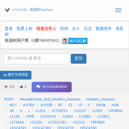
J-FGC4736 - 祖源树TheYtree
Toggle
naviga
登录
免费上树
微基因导入
科研
古人
论文
数据发布
母系
树
祖源树用户群（Q群764507041）
展开字母导航
AI Consultation
555
0
ROOT
Neanderthals_And_Modern_Humans
Modern_Humans
A0-T
A-P305
A-P108
BT
CT
CF
F
GHIJK
HIJK
IJK
IJ
J
J-L255
J-CTS2251
J-Z2217
J-L620
J-PF4816
J-L136
J-P58
J-CTS9721
J-Z643
J-Z1865
J-Z1853
J-CTS463
J-Z2324
J-CTS11741
J-Z2313
J-PF4845
J-FGC4745
J-FGC47369
J-FGC4739
J-FGC4760