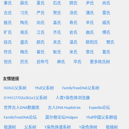
秦氏
薛氏
夏氏
石氏
顾氏
尹氏
尚氏
古氏
刁氏
严氏
贺氏
汤氏
蒲氏
雷氏
殷氏
陶氏
向氏
盖氏
寿氏
辛氏
戚氏
旷氏
祖氏
江氏
齐氏
俞氏
曲氏
傅氏
段氏
盛氏
颜氏
关氏
温氏
欧阳氏
樊氏
符氏
梅氏
翟氏
耿氏
米氏
章氏
葛氏
倪氏
厉氏
启布弓
麻氏
华氏
更多姓氏树
友情链接
ISOGG父系树
Yfull父系树
FamilyTreeDNA父系树
O-M117/O2a2b1a1父系树
人类Y染色体浏览器
世界古人DNA数据库
古人DNA Haplotree
Eupedia论坛
FamilyTreeDNA论坛
莫尔根论坛Molgen
Yfull中国父系群组
祖源树
父系树
Y染色体谱系树
Y染色体树
祖缘树