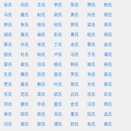
张氏
刘氏
王氏
李氏
陈氏
萧氏
杨氏
马氏
戴氏
赵氏
吴氏
黄氏
孙氏
周氏
林氏
朱氏
徐氏
何氏
郭氏
梁氏
高氏
胡氏
唐氏
谢氏
彭氏
曹氏
程氏
郑氏
蔡氏
许氏
宋氏
丁氏
余氏
覃氏
金氏
田氏
杜氏
陆氏
卢氏
冯氏
于氏
潘氏
莫氏
崔氏
吕氏
姚氏
韩氏
侯氏
钟氏
孔氏
魏氏
苏氏
曾氏
罗氏
韦氏
苗氏
贾氏
姜氏
赖氏
叶氏
黎氏
方氏
蒋氏
任氏
范氏
袁氏
武氏
白氏
沈氏
庄氏
邓氏
康氏
毕氏
童氏
史氏
汪氏
邢氏
单氏
邱氏
房氏
龙氏
董氏
伍氏
孟氏
闫氏
施氏
廖氏
谭氏
舒氏
毛氏
龚氏