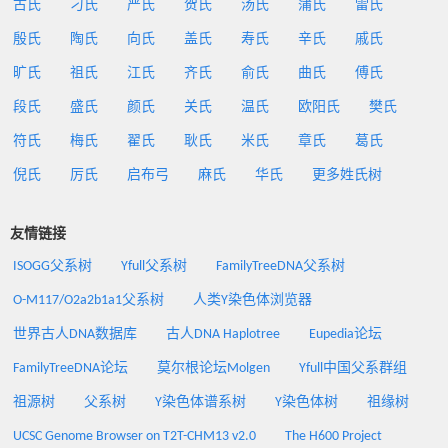
古氏
刁氏
严氏
贺氏
汤氏
蒲氏
雷氏
殷氏
陶氏
向氏
盖氏
寿氏
辛氏
戚氏
旷氏
祖氏
江氏
齐氏
俞氏
曲氏
傅氏
段氏
盛氏
颜氏
关氏
温氏
欧阳氏
樊氏
符氏
梅氏
翟氏
耿氏
米氏
章氏
葛氏
倪氏
厉氏
启布弓
麻氏
华氏
更多姓氏树
友情链接
ISOGG父系树
Yfull父系树
FamilyTreeDNA父系树
O-M117/O2a2b1a1父系树
人类Y染色体浏览器
世界古人DNA数据库
古人DNA Haplotree
Eupedia论坛
FamilyTreeDNA论坛
莫尔根论坛Molgen
Yfull中国父系群组
祖源树
父系树
Y染色体谱系树
Y染色体树
祖缘树
UCSC Genome Browser on T2T-CHM13 v2.0
The H600 Project