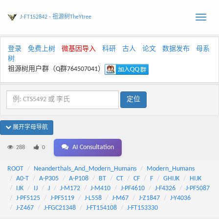
J-FT152842 - 祖源树TheYtree
Toggle
naviga
登录
免费上树
微基因导入
科研
古人
论文
数据发布
母系
树
祖源树用户群（Q群764507041）
展开字母导航
AI Consultation
288
0
ROOT
Neanderthals_And_Modern_Humans
Modern_Humans
A0-T
A-P305
A-P108
BT
CT
CF
F
GHIJK
HIJK
IJK
IJ
J
J-M172
J-M410
J-PF4610
J-F4326
J-PF5087
J-PF5125
J-PF5119
J-L558
J-M67
J-Z1847
J-Y4036
J-Z467
J-FGC21348
J-FT154108
J-FT153330