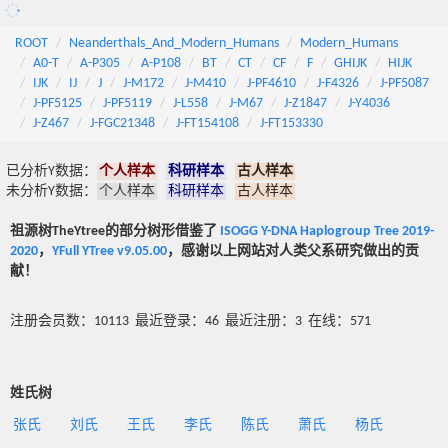
ROOT
Neanderthals_And_Modern_Humans
Modern_Humans
A0-T
A-P305
A-P108
BT
CT
CF
F
GHIJK
HIJK
IJK
IJ
J
J-M172
J-M410
J-PF4610
J-F4326
J-PF5087
J-PF5125
J-PF5119
J-L558
J-M67
J-Z1847
J-Y4036
J-Z467
J-FGC21348
J-FT154108
J-FT153330
已分析Y数据：
个人样本
科研样本
古人样本
未分析Y数据：
个人样本
科研样本
古人样本
祖源树TheYtree的部分树形借鉴了
ISOGG Y-DNA Haplogroup Tree 2019-
2020
，
YFull YTree v9.05.00
，感谢以上网站对人类父系研究做出的贡
献！
注册会员数：10113 最近登录：46 最近注册：3 在线：571
姓氏树
张氏
刘氏
王氏
李氏
陈氏
萧氏
杨氏