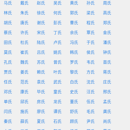
马氏
戴氏
赵氏
吴氏
黄氏
孙氏
周氏
林氏
朱氏
徐氏
何氏
郭氏
梁氏
高氏
胡氏
唐氏
谢氏
彭氏
曹氏
程氏
郑氏
蔡氏
许氏
宋氏
丁氏
余氏
覃氏
金氏
田氏
杜氏
陆氏
卢氏
冯氏
于氏
潘氏
莫氏
崔氏
吕氏
姚氏
韩氏
侯氏
钟氏
孔氏
魏氏
苏氏
曾氏
罗氏
韦氏
苗氏
贾氏
姜氏
赖氏
叶氏
黎氏
方氏
蒋氏
任氏
范氏
袁氏
武氏
白氏
沈氏
庄氏
邓氏
康氏
毕氏
童氏
史氏
汪氏
邢氏
单氏
邱氏
房氏
龙氏
董氏
伍氏
孟氏
闫氏
施氏
廖氏
谭氏
舒氏
毛氏
龚氏
秦氏
薛氏
夏氏
石氏
顾氏
尹氏
尚氏