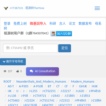
J-FT367531 - 祖源树TheYtree
Toggle
naviga
登录
免费上树
微基因导入
科研
古人
论文
数据发布
母系
树
祖源树用户群（Q群764507041）
展开字母导航
AI Consultation
157
0
ROOT
Neanderthals_And_Modern_Humans
Modern_Humans
A0-T
A-P305
A-P108
BT
CT
CF
F
GHIJK
HIJK
IJK
IJ
J
J-L255
J-CTS2251
J-Z2217
J-L620
J-PF4816
J-L136
J-P58
J-CTS9721
J-Z643
J-Z1865
J-Z1853
J-CTS463
J-Z2324
J-CTS11741
J-Z2313
J-PF4845
J-Z1884
J-FGC11
J-FGC7638
J-KM792
J-FGC1722
J-FGC1720