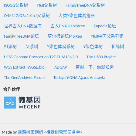
ISOGG父系树
Yfull父系树
FamilyTreeDNA父系树
O-M117/O2a2b1a1父系树
人类Y染色体浏览器
世界古人DNA数据库
古人DNA Haplotree
Eupedia论坛
FamilyTreeDNA论坛
莫尔根论坛Molgen
Yfull中国父系群组
祖源树
父系树
Y染色体谱系树
Y染色体树
祖缘树
UCSC Genome Browser on T2T-CHM13 v2.0
The H600 Project
WGS Extract (WGSE.bio)
ADGAP
百越一下，你就知道
The GenArchivist Forum
Türkiye Y-DNA Ağacı: Anasayfa
合作伙伴
Made by
祖源树策划组 <祖缘树管理员名单>