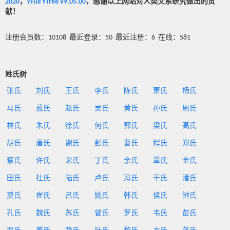
2020
，
YFull YTree v9.05.00
，感谢以上网站对人类父系研究做出的贡
献！
注册会员数：10108 最近登录：50 最近注册：6 在线：581
姓氏树
张氏
刘氏
王氏
李氏
陈氏
萧氏
杨氏
马氏
戴氏
赵氏
吴氏
黄氏
孙氏
周氏
林氏
朱氏
徐氏
何氏
郭氏
梁氏
高氏
胡氏
唐氏
谢氏
彭氏
曹氏
程氏
郑氏
蔡氏
许氏
宋氏
丁氏
余氏
覃氏
金氏
田氏
杜氏
陆氏
卢氏
冯氏
于氏
潘氏
莫氏
崔氏
吕氏
姚氏
韩氏
侯氏
钟氏
孔氏
魏氏
苏氏
曾氏
罗氏
韦氏
苗氏