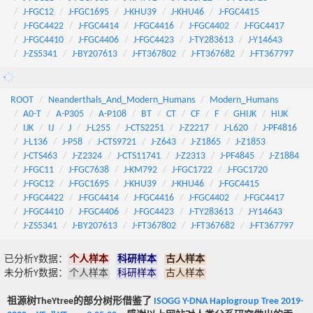
J-FGC12
J-FGC1695
J-KHU39
J-KHU46
J-FGC4415
J-FGC4422
J-FGC4414
J-FGC4416
J-FGC4402
J-FGC4417
J-FGC4410
J-FGC4406
J-FGC4423
J-TY283613
J-Y14643
J-ZS5341
J-BY207613
J-FT367802
J-FT367682
J-FT367797
ROOT
Neanderthals_And_Modern_Humans
Modern_Humans
A0-T
A-P305
A-P108
BT
CT
CF
F
GHIJK
HIJK
IJK
IJ
J
J-L255
J-CTS2251
J-Z2217
J-L620
J-PF4816
J-L136
J-P58
J-CTS9721
J-Z643
J-Z1865
J-Z1853
J-CTS463
J-Z2324
J-CTS11741
J-Z2313
J-PF4845
J-Z1884
J-FGC11
J-FGC7638
J-KM792
J-FGC1722
J-FGC1720
J-FGC12
J-FGC1695
J-KHU39
J-KHU46
J-FGC4415
J-FGC4422
J-FGC4414
J-FGC4416
J-FGC4402
J-FGC4417
J-FGC4410
J-FGC4406
J-FGC4423
J-TY283613
J-Y14643
J-ZS5341
J-BY207613
J-FT367802
J-FT367682
J-FT367797
已分析Y数据：
个人样本
科研样本
古人样本
未分析Y数据：
个人样本
科研样本
古人样本
祖源树TheYtree的部分树形借鉴了
ISOGG Y-DNA Haplogroup Tree 2019-