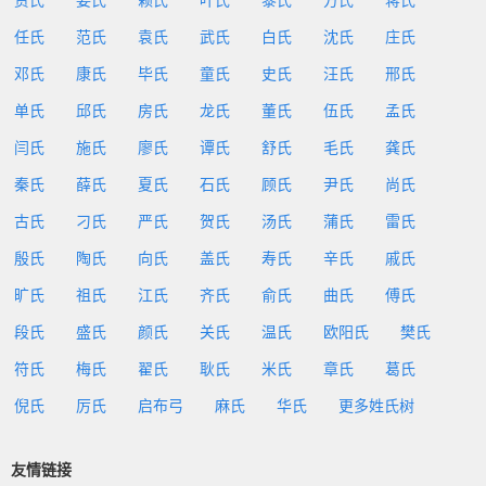
贾氏
姜氏
赖氏
叶氏
黎氏
方氏
蒋氏
任氏
范氏
袁氏
武氏
白氏
沈氏
庄氏
邓氏
康氏
毕氏
童氏
史氏
汪氏
邢氏
单氏
邱氏
房氏
龙氏
董氏
伍氏
孟氏
闫氏
施氏
廖氏
谭氏
舒氏
毛氏
龚氏
秦氏
薛氏
夏氏
石氏
顾氏
尹氏
尚氏
古氏
刁氏
严氏
贺氏
汤氏
蒲氏
雷氏
殷氏
陶氏
向氏
盖氏
寿氏
辛氏
戚氏
旷氏
祖氏
江氏
齐氏
俞氏
曲氏
傅氏
段氏
盛氏
颜氏
关氏
温氏
欧阳氏
樊氏
符氏
梅氏
翟氏
耿氏
米氏
章氏
葛氏
倪氏
厉氏
启布弓
麻氏
华氏
更多姓氏树
友情链接