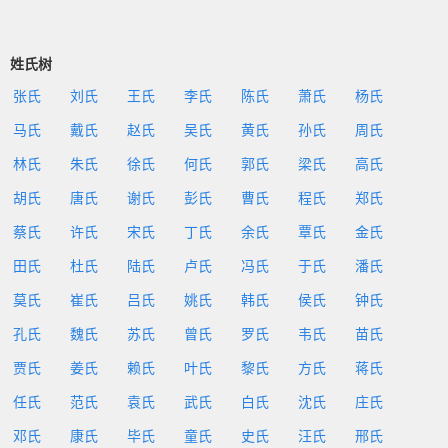
姓氏树
张氏
刘氏
王氏
李氏
陈氏
萧氏
杨氏
马氏
戴氏
赵氏
吴氏
黄氏
孙氏
周氏
林氏
朱氏
徐氏
何氏
郭氏
梁氏
高氏
胡氏
唐氏
谢氏
彭氏
曹氏
程氏
郑氏
蔡氏
许氏
宋氏
丁氏
余氏
覃氏
金氏
田氏
杜氏
陆氏
卢氏
冯氏
于氏
潘氏
莫氏
崔氏
吕氏
姚氏
韩氏
侯氏
钟氏
孔氏
魏氏
苏氏
曾氏
罗氏
韦氏
苗氏
贾氏
姜氏
赖氏
叶氏
黎氏
方氏
蒋氏
任氏
范氏
袁氏
武氏
白氏
沈氏
庄氏
邓氏
康氏
毕氏
童氏
史氏
汪氏
邢氏