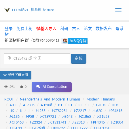
J-FT408894 - 祖源树TheYtree
Toggle
naviga
登录
免费上树
微基因导入
科研
古人
论文
数据发布
母系
树
祖源树用户群（Q群764507041）
展开字母导航
AI Consultation
291
0
ROOT
Neanderthals_And_Modern_Humans
Modern_Humans
A0-T
A-P305
A-P108
BT
CT
CF
F
GHIJK
HIJK
IJK
IJ
J
J-L255
J-CTS2251
J-Z2217
J-L620
J-PF4816
J-L136
J-P58
J-CTS9721
J-Z643
J-Z1865
J-Z1853
J-CTS463
J-Z2324
J-CTS11741
J-Z2313
J-PF4845
J-Z1884
J-FGC11
J-FGC7638
J-KM792
J-FGC1722
J-FGC1720