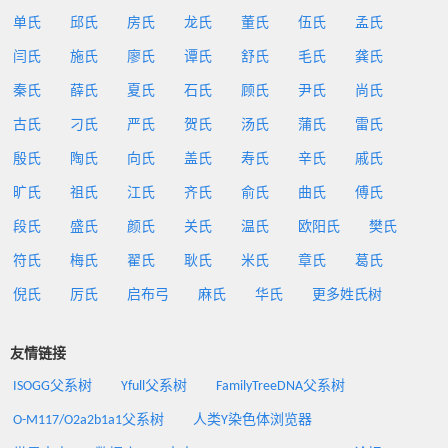
单氏
邱氏
房氏
龙氏
董氏
伍氏
孟氏
闫氏
施氏
廖氏
谭氏
舒氏
毛氏
龚氏
秦氏
薛氏
夏氏
石氏
顾氏
尹氏
尚氏
古氏
刁氏
严氏
贺氏
汤氏
蒲氏
雷氏
殷氏
陶氏
向氏
盖氏
寿氏
辛氏
戚氏
旷氏
祖氏
江氏
齐氏
俞氏
曲氏
傅氏
段氏
盛氏
颜氏
关氏
温氏
欧阳氏
樊氏
符氏
梅氏
翟氏
耿氏
米氏
章氏
葛氏
倪氏
厉氏
启布弓
麻氏
华氏
更多姓氏树
友情链接
ISOGG父系树
Yfull父系树
FamilyTreeDNA父系树
O-M117/O2a2b1a1父系树
人类Y染色体浏览器