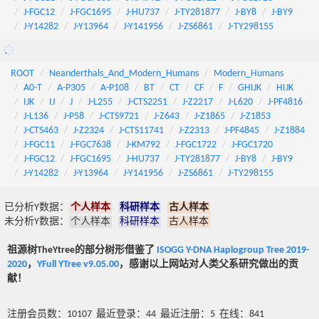
J-FGC12
J-FGC1695
J-HU737
J-TY281877
J-BY8
J-BY9
J-Y14282
J-Y13964
J-Y141956
J-ZS6861
J-TY298155
ROOT
Neanderthals_And_Modern_Humans
Modern_Humans
A0-T
A-P305
A-P108
BT
CT
CF
F
GHIJK
HIJK
IJK
IJ
J
J-L255
J-CTS2251
J-Z2217
J-L620
J-PF4816
J-L136
J-P58
J-CTS9721
J-Z643
J-Z1865
J-Z1853
J-CTS463
J-Z2324
J-CTS11741
J-Z2313
J-PF4845
J-Z1884
J-FGC11
J-FGC7638
J-KM792
J-FGC1722
J-FGC1720
J-FGC12
J-FGC1695
J-HU737
J-TY281877
J-BY8
J-BY9
J-Y14282
J-Y13964
J-Y141956
J-ZS6861
J-TY298155
已分析Y数据：
个人样本
科研样本
古人样本
未分析Y数据：
个人样本
科研样本
古人样本
祖源树TheYtree的部分树形借鉴了
ISOGG Y-DNA Haplogroup Tree 2019-
2020
，
YFull YTree v9.05.00
，感谢以上网站对人类父系研究做出的贡
献！
注册会员数：10107 最近登录：44 最近注册：5 在线：841