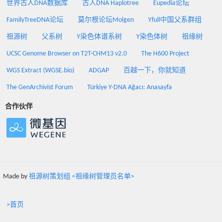
世界古人DNA数据库
古人DNA Haplotree
Eupedia论坛
FamilyTreeDNA论坛
莫尔根论坛Molgen
Yfull中国父系群组
祖源树
父系树
Y染色体谱系树
Y染色体树
祖缘树
UCSC Genome Browser on T2T-CHM13 v2.0
The H600 Project
WGS Extract (WGSE.bio)
ADGAP
百越一下，你就知道
The GenArchivist Forum
Türkiye Y-DNA Ağacı: Anasayfa
合作伙伴
Made by
祖源树策划组 <祖缘树管理员名单>
>首页