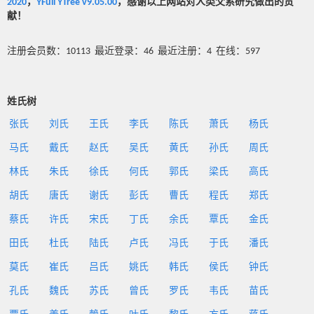
2020
，
YFull YTree v9.05.00
，感谢以上网站对人类父系研究做出的贡
献！
注册会员数：10113 最近登录：46 最近注册：4 在线：597
姓氏树
张氏
刘氏
王氏
李氏
陈氏
萧氏
杨氏
马氏
戴氏
赵氏
吴氏
黄氏
孙氏
周氏
林氏
朱氏
徐氏
何氏
郭氏
梁氏
高氏
胡氏
唐氏
谢氏
彭氏
曹氏
程氏
郑氏
蔡氏
许氏
宋氏
丁氏
余氏
覃氏
金氏
田氏
杜氏
陆氏
卢氏
冯氏
于氏
潘氏
莫氏
崔氏
吕氏
姚氏
韩氏
侯氏
钟氏
孔氏
魏氏
苏氏
曾氏
罗氏
韦氏
苗氏