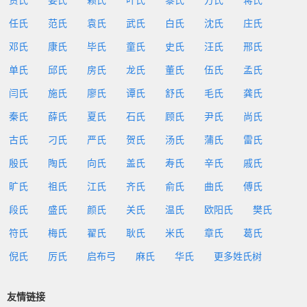
贾氏
姜氏
赖氏
叶氏
黎氏
方氏
蒋氏
任氏
范氏
袁氏
武氏
白氏
沈氏
庄氏
邓氏
康氏
毕氏
童氏
史氏
汪氏
邢氏
单氏
邱氏
房氏
龙氏
董氏
伍氏
孟氏
闫氏
施氏
廖氏
谭氏
舒氏
毛氏
龚氏
秦氏
薛氏
夏氏
石氏
顾氏
尹氏
尚氏
古氏
刁氏
严氏
贺氏
汤氏
蒲氏
雷氏
殷氏
陶氏
向氏
盖氏
寿氏
辛氏
戚氏
旷氏
祖氏
江氏
齐氏
俞氏
曲氏
傅氏
段氏
盛氏
颜氏
关氏
温氏
欧阳氏
樊氏
符氏
梅氏
翟氏
耿氏
米氏
章氏
葛氏
倪氏
厉氏
启布弓
麻氏
华氏
更多姓氏树
友情链接