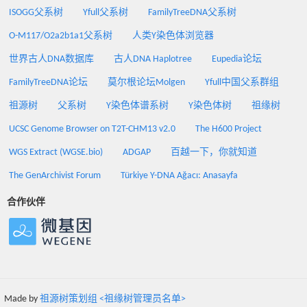
ISOGG父系树
Yfull父系树
FamilyTreeDNA父系树
O-M117/O2a2b1a1父系树
人类Y染色体浏览器
世界古人DNA数据库
古人DNA Haplotree
Eupedia论坛
FamilyTreeDNA论坛
莫尔根论坛Molgen
Yfull中国父系群组
祖源树
父系树
Y染色体谱系树
Y染色体树
祖缘树
UCSC Genome Browser on T2T-CHM13 v2.0
The H600 Project
WGS Extract (WGSE.bio)
ADGAP
百越一下，你就知道
The GenArchivist Forum
Türkiye Y-DNA Ağacı: Anasayfa
合作伙伴
Made by
祖源树策划组 <祖缘树管理员名单>