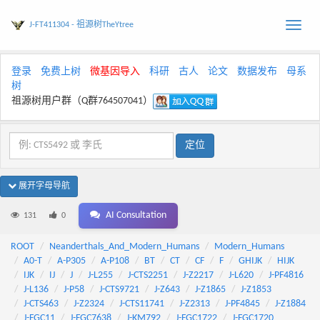
J-FT411304 - 祖源树TheYtree
Toggle
naviga
登录
免费上树
微基因导入
科研
古人
论文
数据发布
母系
树
祖源树用户群（Q群764507041）
展开字母导航
AI Consultation
131
0
ROOT
Neanderthals_And_Modern_Humans
Modern_Humans
A0-T
A-P305
A-P108
BT
CT
CF
F
GHIJK
HIJK
IJK
IJ
J
J-L255
J-CTS2251
J-Z2217
J-L620
J-PF4816
J-L136
J-P58
J-CTS9721
J-Z643
J-Z1865
J-Z1853
J-CTS463
J-Z2324
J-CTS11741
J-Z2313
J-PF4845
J-Z1884
J-FGC11
J-FGC7638
J-KM792
J-FGC1722
J-FGC1720