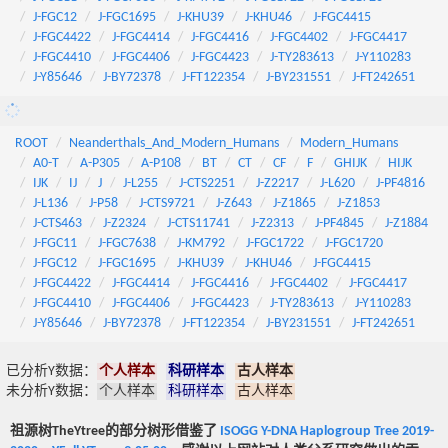
J-FGC12
J-FGC1695
J-KHU39
J-KHU46
J-FGC4415
J-FGC4422
J-FGC4414
J-FGC4416
J-FGC4402
J-FGC4417
J-FGC4410
J-FGC4406
J-FGC4423
J-TY283613
J-Y110283
J-Y85646
J-BY72378
J-FT122354
J-BY231551
J-FT242651
ROOT
Neanderthals_And_Modern_Humans
Modern_Humans
A0-T
A-P305
A-P108
BT
CT
CF
F
GHIJK
HIJK
IJK
IJ
J
J-L255
J-CTS2251
J-Z2217
J-L620
J-PF4816
J-L136
J-P58
J-CTS9721
J-Z643
J-Z1865
J-Z1853
J-CTS463
J-Z2324
J-CTS11741
J-Z2313
J-PF4845
J-Z1884
J-FGC11
J-FGC7638
J-KM792
J-FGC1722
J-FGC1720
J-FGC12
J-FGC1695
J-KHU39
J-KHU46
J-FGC4415
J-FGC4422
J-FGC4414
J-FGC4416
J-FGC4402
J-FGC4417
J-FGC4410
J-FGC4406
J-FGC4423
J-TY283613
J-Y110283
J-Y85646
J-BY72378
J-FT122354
J-BY231551
J-FT242651
已分析Y数据：
个人样本
科研样本
古人样本
未分析Y数据：
个人样本
科研样本
古人样本
祖源树TheYtree的部分树形借鉴了
ISOGG Y-DNA Haplogroup Tree 2019-