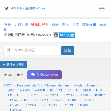
J-FT55919 - 祖源树TheYtree
Toggle
naviga
登录
免费上树
微基因导入
科研
古人
论文
数据发布
母系
树
祖源树用户群（Q群764507041）
展开字母导航
AI Consultation
213
0
ROOT
Neanderthals_And_Modern_Humans
Modern_Humans
A0-T
A-P305
A-P108
BT
CT
CF
F
GHIJK
HIJK
IJK
IJ
J
J-L255
J-CTS2251
J-Z2217
J-L620
J-PF4816
J-L136
J-P58
J-CTS9721
J-Z643
J-Z1865
J-Z1853
J-CTS463
J-Z2324
J-CTS11741
J-Z2313
J-PF4845
J-FGC4745