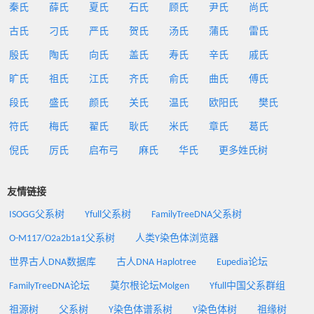
秦氏
薛氏
夏氏
石氏
顾氏
尹氏
尚氏
古氏
刁氏
严氏
贺氏
汤氏
蒲氏
雷氏
殷氏
陶氏
向氏
盖氏
寿氏
辛氏
戚氏
旷氏
祖氏
江氏
齐氏
俞氏
曲氏
傅氏
段氏
盛氏
颜氏
关氏
温氏
欧阳氏
樊氏
符氏
梅氏
翟氏
耿氏
米氏
章氏
葛氏
倪氏
厉氏
启布弓
麻氏
华氏
更多姓氏树
友情链接
ISOGG父系树
Yfull父系树
FamilyTreeDNA父系树
O-M117/O2a2b1a1父系树
人类Y染色体浏览器
世界古人DNA数据库
古人DNA Haplotree
Eupedia论坛
FamilyTreeDNA论坛
莫尔根论坛Molgen
Yfull中国父系群组
祖源树
父系树
Y染色体谱系树
Y染色体树
祖缘树