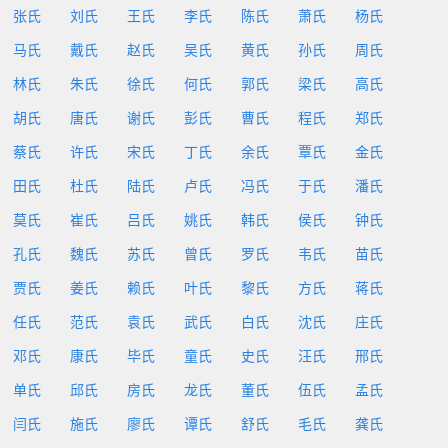
张氏
刘氏
王氏
李氏
陈氏
萧氏
杨氏
马氏
戴氏
赵氏
吴氏
黄氏
孙氏
周氏
林氏
朱氏
徐氏
何氏
郭氏
梁氏
高氏
胡氏
唐氏
谢氏
彭氏
曹氏
程氏
郑氏
蔡氏
许氏
宋氏
丁氏
余氏
覃氏
金氏
田氏
杜氏
陆氏
卢氏
冯氏
于氏
潘氏
莫氏
崔氏
吕氏
姚氏
韩氏
侯氏
钟氏
孔氏
魏氏
苏氏
曾氏
罗氏
韦氏
苗氏
贾氏
姜氏
赖氏
叶氏
黎氏
方氏
蒋氏
任氏
范氏
袁氏
武氏
白氏
沈氏
庄氏
邓氏
康氏
毕氏
童氏
史氏
汪氏
邢氏
单氏
邱氏
房氏
龙氏
董氏
伍氏
孟氏
闫氏
施氏
廖氏
谭氏
舒氏
毛氏
龚氏