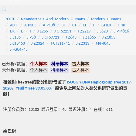
ROOT
Neanderthals_And_Modern_Humans
Modern_Humans
A0-T
A-P305
A-P108
BT
CT
CF
F
GHIJK
HIJK
IJK
IJ
J
J-L255
J-CTS2251
J-Z2217
J-L620
J-PF4816
J-L136
J-P58
J-CTS9721
J-Z643
J-Z1865
J-Z1853
J-CTS463
J-Z2324
J-CTS11741
J-Z2313
J-PF4845
J-FGC4745
已分析Y数据：
个人样本
科研样本
古人样本
未分析Y数据：
个人样本
科研样本
古人样本
祖源树TheYtree的部分树形借鉴了
ISOGG Y-DNA Haplogroup Tree 2019-
2020
，
YFull YTree v9.05.00
，感谢以上网站对人类父系研究做出的贡
献！
注册会员数：10102 最近登录：48 最近注册：4 在线：611
姓氏树