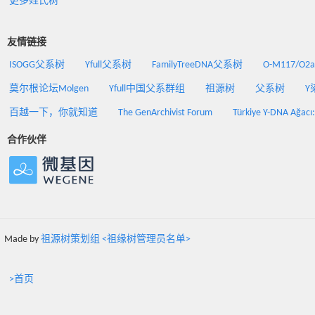
更多姓氏树
友情链接
ISOGG父系树
Yfull父系树
FamilyTreeDNA父系树
O-M117/O
莫尔根论坛Molgen
Yfull中国父系群组
祖源树
父系树
Y
百越一下，你就知道
The GenArchivist Forum
Türkiye Y-DNA Ağacı
合作伙伴
Made by
祖源树策划组 <祖缘树管理员名单>
>首页