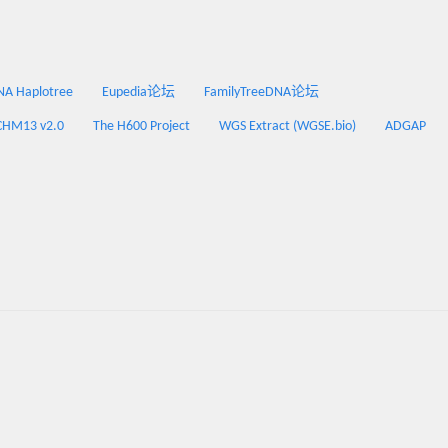
 Haplotree
Eupedia论坛
FamilyTreeDNA论坛
CHM13 v2.0
The H600 Project
WGS Extract (WGSE.bio)
ADGAP