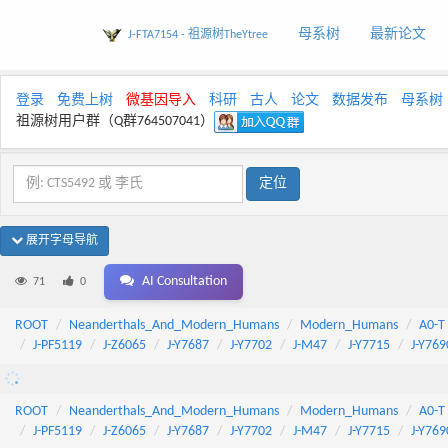
母系树
最新论文
J-FTA7154 - 祖源树TheYtree
登录
免费上树
微基因导入
科研
古人
论文
数据发布
母系树
祖源树用户群（Q群764507041）
展开字母导航
AI Consultation
71
0
ROOT
Neanderthals_And_Modern_Humans
Modern_Humans
A0-T
J-PF5119
J-Z6065
J-Y7687
J-Y7702
J-M47
J-Y7715
J-Y769
ROOT
Neanderthals_And_Modern_Humans
Modern_Humans
A0-T
J-PF5119
J-Z6065
J-Y7687
J-Y7702
J-M47
J-Y7715
J-Y769