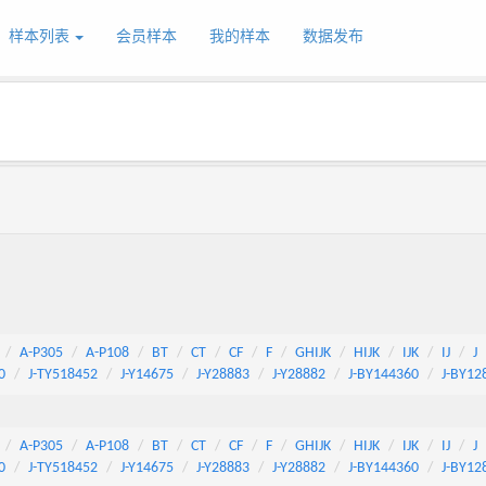
样本列表
会员样本
我的样本
数据发布
A-P305
A-P108
BT
CT
CF
F
GHIJK
HIJK
IJK
IJ
J
0
J-TY518452
J-Y14675
J-Y28883
J-Y28882
J-BY144360
J-BY12
A-P305
A-P108
BT
CT
CF
F
GHIJK
HIJK
IJK
IJ
J
0
J-TY518452
J-Y14675
J-Y28883
J-Y28882
J-BY144360
J-BY12