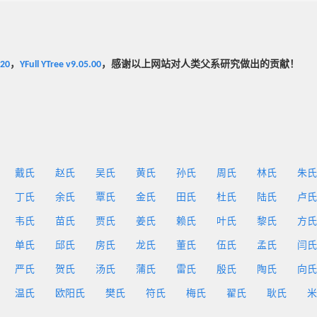
020
，
YFull YTree v9.05.00
，感谢以上网站对人类父系研究做出的贡献！
戴氏
赵氏
吴氏
黄氏
孙氏
周氏
林氏
朱氏
丁氏
余氏
覃氏
金氏
田氏
杜氏
陆氏
卢氏
韦氏
苗氏
贾氏
姜氏
赖氏
叶氏
黎氏
方氏
单氏
邱氏
房氏
龙氏
董氏
伍氏
孟氏
闫氏
严氏
贺氏
汤氏
蒲氏
雷氏
殷氏
陶氏
向氏
温氏
欧阳氏
樊氏
符氏
梅氏
翟氏
耿氏
米