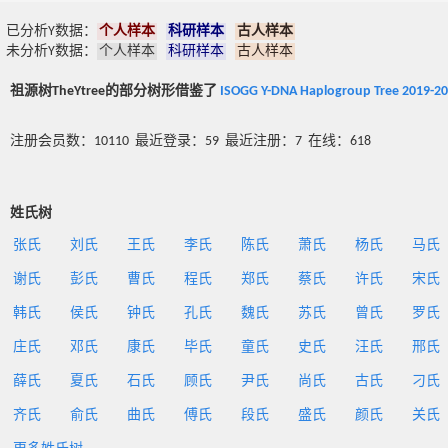
已分析Y数据：
个人样本
科研样本
古人样本
未分析Y数据：
个人样本
科研样本
古人样本
祖源树TheYtree的部分树形借鉴了
ISOGG Y-DNA Haplogroup Tree 2019-2
注册会员数：10110 最近登录：59 最近注册：7 在线：618
姓氏树
张氏
刘氏
王氏
李氏
陈氏
萧氏
杨氏
马氏
谢氏
彭氏
曹氏
程氏
郑氏
蔡氏
许氏
宋氏
韩氏
侯氏
钟氏
孔氏
魏氏
苏氏
曾氏
罗氏
庄氏
邓氏
康氏
毕氏
童氏
史氏
汪氏
邢氏
薛氏
夏氏
石氏
顾氏
尹氏
尚氏
古氏
刁氏
齐氏
俞氏
曲氏
傅氏
段氏
盛氏
颜氏
关氏