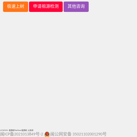
极速上树
申请祖源检测
其他咨询
J-FTA7154 - 祖源树TheYtree 祖源树, 父系树
闽ICP备2021013849号-2
闽公网安备 35021102001290号