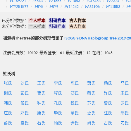
J-CTS9721
J-Z643
J-Z1865
J-Z1853
J-CTS463
J-Z2324
J-C
J-TY281877
J-BY8
J-BY9
J-Y14282
J-A31906
J-Y11883
J-
已分析Y数据：
个人样本
科研样本
古人样本
未分析Y数据：
个人样本
科研样本
古人样本
祖源树TheYtree的部分树形借鉴了
ISOGG Y-DNA Haplogroup Tree 2019-2
注册会员数：10102 最近登录：61 最近注册：12 在线：1045
姓氏树
张氏
刘氏
王氏
李氏
陈氏
萧氏
杨氏
马氏
谢氏
彭氏
曹氏
程氏
郑氏
蔡氏
许氏
宋氏
韩氏
侯氏
钟氏
孔氏
魏氏
苏氏
曾氏
罗氏
庄氏
邓氏
康氏
毕氏
童氏
史氏
汪氏
邢氏
薛氏
夏氏
石氏
顾氏
尹氏
尚氏
古氏
刁氏