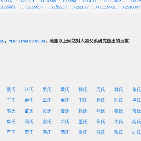
TS11741
J-Z2313
J-PF4845
J-Z1884
J-FGC11
J-FGC7638
J-KM7
FGC66661
J-FGC66659
J-Y185259
J-ZS2017
J-FGC19901
J-ZS10047
020
，
YFull YTree v9.05.00
，感谢以上网站对人类父系研究做出的贡献！
戴氏
赵氏
吴氏
黄氏
孙氏
周氏
林氏
朱氏
丁氏
余氏
覃氏
金氏
田氏
杜氏
陆氏
卢氏
韦氏
苗氏
贾氏
姜氏
赖氏
叶氏
黎氏
方氏
单氏
邱氏
房氏
龙氏
董氏
伍氏
孟氏
闫氏
严氏
贺氏
汤氏
蒲氏
雷氏
殷氏
陶氏
向氏