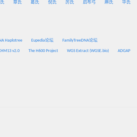
氏
章氏
葛氏
倪氏
厉氏
启布弓
麻氏
华氏
 Haplotree
Eupedia论坛
FamilyTreeDNA论坛
CHM13 v2.0
The H600 Project
WGS Extract (WGSE.bio)
ADGAP