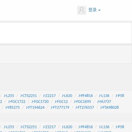
登录
J-L255
J-CTS2251
J-Z2217
J-L620
J-PF4816
J-L136
J-P58
92
J-FGC1722
J-FGC1720
J-FGC12
J-FGC1695
J-HU737
J-Y85275
J-FT194624
J-FT277179
J-FT276557
J-FTA98028
J-L255
J-CTS2251
J-Z2217
J-L620
J-PF4816
J-L136
J-P58