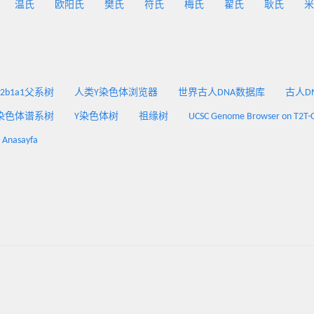
温氏
欧阳氏
樊氏
符氏
梅氏
翟氏
耿氏
米
2a2b1a1父系树
人类Y染色体浏览器
世界古人DNA数据库
古人DNA
染色体谱系树
Y染色体树
祖缘树
UCSC Genome Browser on T2T-
: Anasayfa