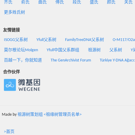
齐氏
俞氏
曲氏
傅氏
段氏
盛氏
颜氏
关氏
更多姓氏树
友情链接
ISOGG父系树
Yfull父系树
FamilyTreeDNA父系树
O-M117/O
莫尔根论坛Molgen
Yfull中国父系群组
祖源树
父系树
Y
百越一下，你就知道
The GenArchivist Forum
Türkiye Y-DNA Ağacı
合作伙伴
Made by
祖源树策划组 <祖缘树管理员名单>
>首页