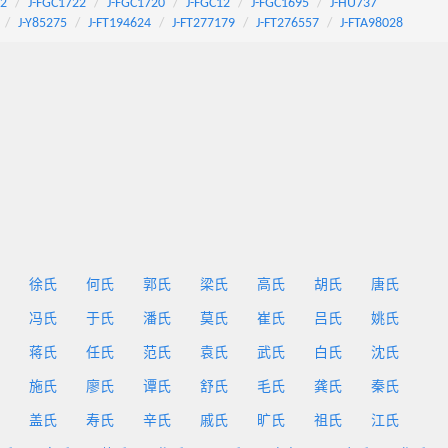
92
J-FGC1722
J-FGC1720
J-FGC12
J-FGC1695
J-HU737
J-Y85275
J-FT194624
J-FT277179
J-FT276557
J-FTA98028
徐氏
何氏
郭氏
梁氏
高氏
胡氏
唐氏
冯氏
于氏
潘氏
莫氏
崔氏
吕氏
姚氏
蒋氏
任氏
范氏
袁氏
武氏
白氏
沈氏
施氏
廖氏
谭氏
舒氏
毛氏
龚氏
秦氏
盖氏
寿氏
辛氏
戚氏
旷氏
祖氏
江氏