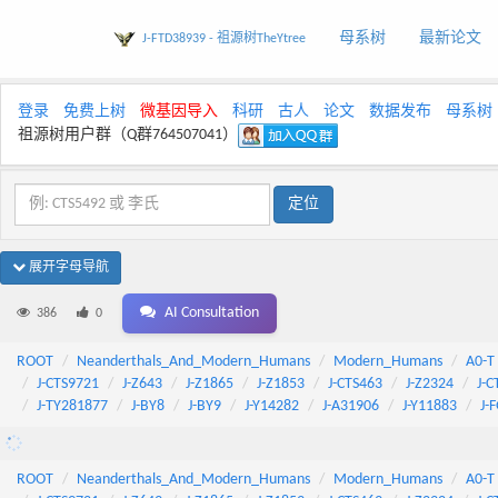
母系树
最新论文
J-FTD38939 - 祖源树TheYtree
登录
免费上树
微基因导入
科研
古人
论文
数据发布
母系树
祖源树用户群（Q群764507041）
展开字母导航
AI Consultation
386
0
ROOT
Neanderthals_And_Modern_Humans
Modern_Humans
A0-T
J-CTS9721
J-Z643
J-Z1865
J-Z1853
J-CTS463
J-Z2324
J-C
J-TY281877
J-BY8
J-BY9
J-Y14282
J-A31906
J-Y11883
J-
ROOT
Neanderthals_And_Modern_Humans
Modern_Humans
A0-T