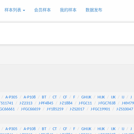
样本列表
会员样本
我的样本
数据发布
A-P305
A-P108
BT
CT
CF
F
GHIJK
HIJK
IJK
IJ
J
TS11741
J-Z2313
J-PF4845
J-Z1884
J-FGC11
J-FGC7638
J-KM7
FGC66661
J-FGC66659
J-Y185259
J-ZS2017
J-FGC19901
J-ZS10047
A-P305
A-P108
BT
CT
CF
F
GHIJK
HIJK
IJK
IJ
J