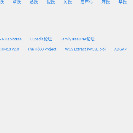
氏
章氏
葛氏
倪氏
厉氏
启布弓
麻氏
华氏
 Haplotree
Eupedia论坛
FamilyTreeDNA论坛
CHM13 v2.0
The H600 Project
WGS Extract (WGSE.bio)
ADGAP