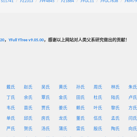
TS11741
J-Z2313
J-PF4845
J-Z1884
J-FGC11
J-FGC7638
J-KM7
020
，
YFull YTree v9.05.00
，感谢以上网站对人类父系研究做出的贡献！
戴氏
赵氏
吴氏
黄氏
孙氏
周氏
林氏
朱氏
丁氏
余氏
覃氏
金氏
田氏
杜氏
陆氏
卢氏
韦氏
苗氏
贾氏
姜氏
赖氏
叶氏
黎氏
方氏
单氏
邱氏
房氏
龙氏
董氏
伍氏
孟氏
闫氏
严氏
贺氏
汤氏
蒲氏
雷氏
殷氏
陶氏
向氏