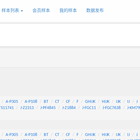
样本列表
会员样本
我的样本
数据发布
A-P305
A-P108
BT
CT
CF
F
GHIJK
HIJK
IJK
IJ
J
TS11741
J-Z2313
J-PF4845
J-Z1884
J-FGC11
J-FGC7638
J-KM7
A-P305
A-P108
BT
CT
CF
F
GHIJK
HIJK
IJK
IJ
J