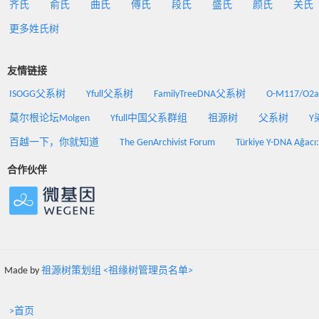
齐氏
俞氏
曲氏
傅氏
段氏
盛氏
颜氏
关氏
更多姓氏树
友情链接
ISOGG父系树
Yfull父系树
FamilyTreeDNA父系树
O-M117/O
莫尔根论坛Molgen
Yfull中国父系群组
祖源树
父系树
Y
百越一下，你就知道
The GenArchivist Forum
Türkiye Y-DNA Ağacı
合作伙伴
Made by
祖源树策划组 <祖缘树管理员名单>
>首页