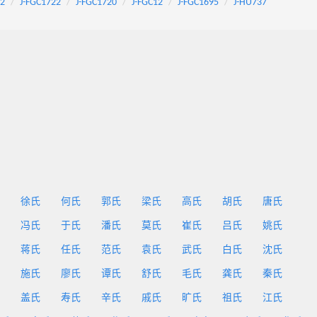
92
J-FGC1722
J-FGC1720
J-FGC12
J-FGC1695
J-HU737
徐氏
何氏
郭氏
梁氏
高氏
胡氏
唐氏
冯氏
于氏
潘氏
莫氏
崔氏
吕氏
姚氏
蒋氏
任氏
范氏
袁氏
武氏
白氏
沈氏
施氏
廖氏
谭氏
舒氏
毛氏
龚氏
秦氏
盖氏
寿氏
辛氏
戚氏
旷氏
祖氏
江氏