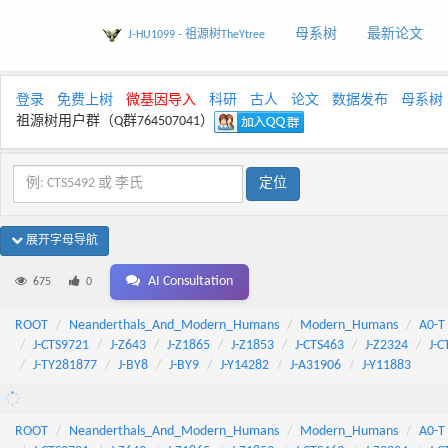
母系树
最新论文
J-HU1099 - 祖源树TheYtree
登录
免费上树
微基因导入
科研
古人
论文
数据发布
母系树
祖源树用户群（Q群764507041）
展开字母导航
AI Consultation
675
0
ROOT
Neanderthals_And_Modern_Humans
Modern_Humans
A0-T
J-CTS9721
J-Z643
J-Z1865
J-Z1853
J-CTS463
J-Z2324
J-C
J-TY281877
J-BY8
J-BY9
J-Y14282
J-A31906
J-Y11883
ROOT
Neanderthals_And_Modern_Humans
Modern_Humans
A0-T