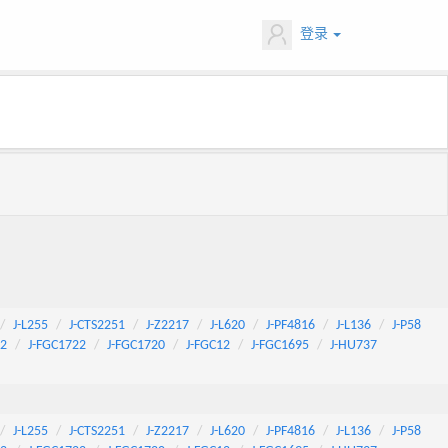
登录
J-L255
J-CTS2251
J-Z2217
J-L620
J-PF4816
J-L136
J-P58
92
J-FGC1722
J-FGC1720
J-FGC12
J-FGC1695
J-HU737
J-L255
J-CTS2251
J-Z2217
J-L620
J-PF4816
J-L136
J-P58