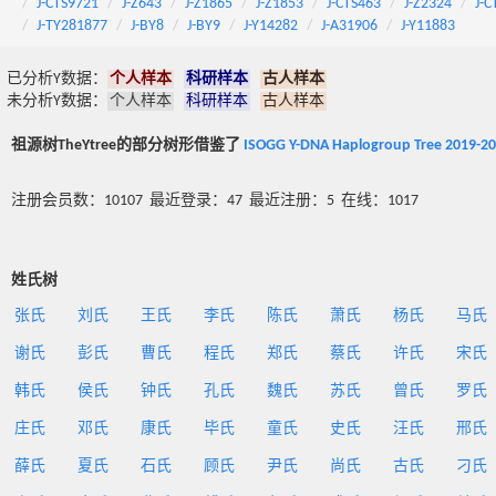
J-CTS9721
J-Z643
J-Z1865
J-Z1853
J-CTS463
J-Z2324
J-C
J-TY281877
J-BY8
J-BY9
J-Y14282
J-A31906
J-Y11883
已分析Y数据：
个人样本
科研样本
古人样本
未分析Y数据：
个人样本
科研样本
古人样本
祖源树TheYtree的部分树形借鉴了
ISOGG Y-DNA Haplogroup Tree 2019-2
注册会员数：10107 最近登录：47 最近注册：5 在线：1017
姓氏树
张氏
刘氏
王氏
李氏
陈氏
萧氏
杨氏
马氏
谢氏
彭氏
曹氏
程氏
郑氏
蔡氏
许氏
宋氏
韩氏
侯氏
钟氏
孔氏
魏氏
苏氏
曾氏
罗氏
庄氏
邓氏
康氏
毕氏
童氏
史氏
汪氏
邢氏
薛氏
夏氏
石氏
顾氏
尹氏
尚氏
古氏
刁氏