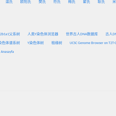
温氏
欧阳氏
樊氏
符氏
梅氏
翟氏
耿氏
米
2a2b1a1父系树
人类Y染色体浏览器
世界古人DNA数据库
古人DNA
染色体谱系树
Y染色体树
祖缘树
UCSC Genome Browser on T2T-
: Anasayfa