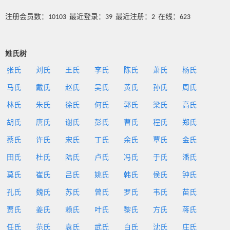
注册会员数：10103 最近登录：39 最近注册：2 在线：623
姓氏树
张氏
刘氏
王氏
李氏
陈氏
萧氏
杨氏
马氏
戴氏
赵氏
吴氏
黄氏
孙氏
周氏
林氏
朱氏
徐氏
何氏
郭氏
梁氏
高氏
胡氏
唐氏
谢氏
彭氏
曹氏
程氏
郑氏
蔡氏
许氏
宋氏
丁氏
余氏
覃氏
金氏
田氏
杜氏
陆氏
卢氏
冯氏
于氏
潘氏
莫氏
崔氏
吕氏
姚氏
韩氏
侯氏
钟氏
孔氏
魏氏
苏氏
曾氏
罗氏
韦氏
苗氏
贾氏
姜氏
赖氏
叶氏
黎氏
方氏
蒋氏
任氏
范氏
袁氏
武氏
白氏
沈氏
庄氏