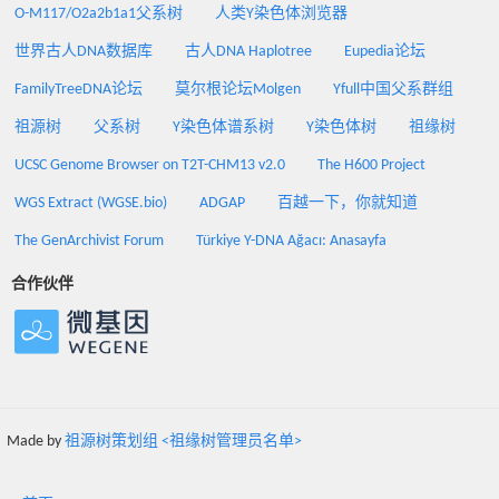
O-M117/O2a2b1a1父系树
人类Y染色体浏览器
世界古人DNA数据库
古人DNA Haplotree
Eupedia论坛
FamilyTreeDNA论坛
莫尔根论坛Molgen
Yfull中国父系群组
祖源树
父系树
Y染色体谱系树
Y染色体树
祖缘树
UCSC Genome Browser on T2T-CHM13 v2.0
The H600 Project
WGS Extract (WGSE.bio)
ADGAP
百越一下，你就知道
The GenArchivist Forum
Türkiye Y-DNA Ağacı: Anasayfa
合作伙伴
Made by
祖源树策划组 <祖缘树管理员名单>