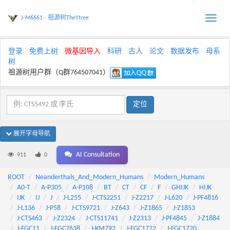
J-M6661 - 祖源树TheYtree
Toggle
naviga
登录
免费上树
微基因导入
科研
古人
论文
数据发布
母系
树
祖源树用户群（Q群764507041）
展开字母导航
AI Consultation
911
0
ROOT
Neanderthals_And_Modern_Humans
Modern_Humans
A0-T
A-P305
A-P108
BT
CT
CF
F
GHIJK
HIJK
IJK
IJ
J
J-L255
J-CTS2251
J-Z2217
J-L620
J-PF4816
J-L136
J-P58
J-CTS9721
J-Z643
J-Z1865
J-Z1853
J-CTS463
J-Z2324
J-CTS11741
J-Z2313
J-PF4845
J-Z1884
J-FGC11
J-FGC7638
J-KM792
J-FGC1722
J-FGC1720