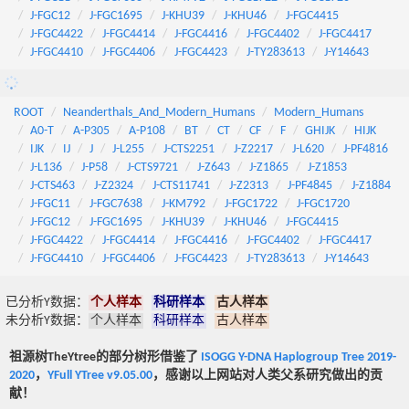
J-FGC12
J-FGC1695
J-KHU39
J-KHU46
J-FGC4415
J-FGC4422
J-FGC4414
J-FGC4416
J-FGC4402
J-FGC4417
J-FGC4410
J-FGC4406
J-FGC4423
J-TY283613
J-Y14643
ROOT
Neanderthals_And_Modern_Humans
Modern_Humans
A0-T
A-P305
A-P108
BT
CT
CF
F
GHIJK
HIJK
IJK
IJ
J
J-L255
J-CTS2251
J-Z2217
J-L620
J-PF4816
J-L136
J-P58
J-CTS9721
J-Z643
J-Z1865
J-Z1853
J-CTS463
J-Z2324
J-CTS11741
J-Z2313
J-PF4845
J-Z1884
J-FGC11
J-FGC7638
J-KM792
J-FGC1722
J-FGC1720
J-FGC12
J-FGC1695
J-KHU39
J-KHU46
J-FGC4415
J-FGC4422
J-FGC4414
J-FGC4416
J-FGC4402
J-FGC4417
J-FGC4410
J-FGC4406
J-FGC4423
J-TY283613
J-Y14643
已分析Y数据：
个人样本
科研样本
古人样本
未分析Y数据：
个人样本
科研样本
古人样本
祖源树TheYtree的部分树形借鉴了
ISOGG Y-DNA Haplogroup Tree 2019-
2020
，
YFull YTree v9.05.00
，感谢以上网站对人类父系研究做出的贡
献！