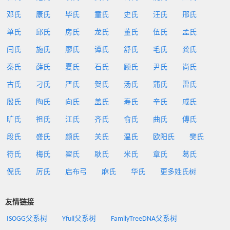
邓氏
康氏
毕氏
童氏
史氏
汪氏
邢氏
单氏
邱氏
房氏
龙氏
董氏
伍氏
孟氏
闫氏
施氏
廖氏
谭氏
舒氏
毛氏
龚氏
秦氏
薛氏
夏氏
石氏
顾氏
尹氏
尚氏
古氏
刁氏
严氏
贺氏
汤氏
蒲氏
雷氏
殷氏
陶氏
向氏
盖氏
寿氏
辛氏
戚氏
旷氏
祖氏
江氏
齐氏
俞氏
曲氏
傅氏
段氏
盛氏
颜氏
关氏
温氏
欧阳氏
樊氏
符氏
梅氏
翟氏
耿氏
米氏
章氏
葛氏
倪氏
厉氏
启布弓
麻氏
华氏
更多姓氏树
友情链接
ISOGG父系树
Yfull父系树
FamilyTreeDNA父系树