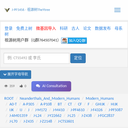
J-PF5456 - 祖源树TheYtree
Toggle
naviga
登录
免费上树
微基因导入
科研
古人
论文
数据发布
母系
树
祖源树用户群（Q群764507041）
展开字母导航
AI Consultation
359
0
ROOT
Neanderthals_And_Modern_Humans
Modern_Humans
A0-T
A-P305
A-P108
BT
CT
CF
F
GHIJK
HIJK
IJK
IJ
J
J-M172
J-M410
J-PF4610
J-F4326
J-PF5087
J-AM01359
J-L24
J-Y22662
J-L25
J-Z438
J-FGC2837
J-L70
J-Z435
J-Z2148
J-CTS3601