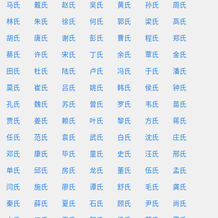
马氏
戴氏
赵氏
吴氏
黄氏
孙氏
周氏
林氏
朱氏
徐氏
何氏
郭氏
梁氏
高氏
胡氏
唐氏
谢氏
彭氏
曹氏
程氏
郑氏
蔡氏
许氏
宋氏
丁氏
余氏
覃氏
金氏
田氏
杜氏
陆氏
卢氏
冯氏
于氏
潘氏
莫氏
崔氏
吕氏
姚氏
韩氏
侯氏
钟氏
孔氏
魏氏
苏氏
曾氏
罗氏
韦氏
苗氏
贾氏
姜氏
赖氏
叶氏
黎氏
方氏
蒋氏
任氏
范氏
袁氏
武氏
白氏
沈氏
庄氏
邓氏
康氏
毕氏
童氏
史氏
汪氏
邢氏
单氏
邱氏
房氏
龙氏
董氏
伍氏
孟氏
闫氏
施氏
廖氏
谭氏
舒氏
毛氏
龚氏
秦氏
薛氏
夏氏
石氏
顾氏
尹氏
尚氏