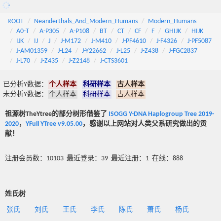
ROOT
Neanderthals_And_Modern_Humans
Modern_Humans
A0-T
A-P305
A-P108
BT
CT
CF
F
GHIJK
HIJK
IJK
IJ
J
J-M172
J-M410
J-PF4610
J-F4326
J-PF5087
J-AM01359
J-L24
J-Y22662
J-L25
J-Z438
J-FGC2837
J-L70
J-Z435
J-Z2148
J-CTS3601
已分析Y数据：
个人样本
科研样本
古人样本
未分析Y数据：
个人样本
科研样本
古人样本
祖源树TheYtree的部分树形借鉴了
ISOGG Y-DNA Haplogroup Tree 2019-
2020
，
YFull YTree v9.05.00
，感谢以上网站对人类父系研究做出的贡
献！
注册会员数：10103 最近登录：39 最近注册：1 在线：888
姓氏树
张氏
刘氏
王氏
李氏
陈氏
萧氏
杨氏