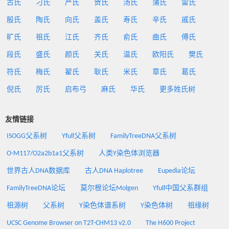
古氏
刁氏
严氏
贺氏
汤氏
蒲氏
雷氏
殷氏
陶氏
向氏
盖氏
寿氏
辛氏
戚氏
旷氏
祖氏
江氏
齐氏
俞氏
曲氏
傅氏
段氏
盛氏
颜氏
关氏
温氏
欧阳氏
樊氏
符氏
梅氏
翟氏
耿氏
米氏
章氏
葛氏
倪氏
厉氏
启布弓
麻氏
华氏
更多姓氏树
友情链接
ISOGG父系树
Yfull父系树
FamilyTreeDNA父系树
O-M117/O2a2b1a1父系树
人类Y染色体浏览器
世界古人DNA数据库
古人DNA Haplotree
Eupedia论坛
FamilyTreeDNA论坛
莫尔根论坛Molgen
Yfull中国父系群组
祖源树
父系树
Y染色体谱系树
Y染色体树
祖缘树
UCSC Genome Browser on T2T-CHM13 v2.0
The H600 Project