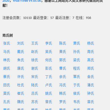
2020
，
YFull YTree v9.05.00
，感谢以上网站对人类父系研究做出的贡
献！
注册会员数：10110 最近登录：57 最近注册：7 在线：936
姓氏树
张氏
刘氏
王氏
李氏
陈氏
萧氏
杨氏
马氏
戴氏
赵氏
吴氏
黄氏
孙氏
周氏
林氏
朱氏
徐氏
何氏
郭氏
梁氏
高氏
胡氏
唐氏
谢氏
彭氏
曹氏
程氏
郑氏
蔡氏
许氏
宋氏
丁氏
余氏
覃氏
金氏
田氏
杜氏
陆氏
卢氏
冯氏
于氏
潘氏
莫氏
崔氏
吕氏
姚氏
韩氏
侯氏
钟氏
孔氏
魏氏
苏氏
曾氏
罗氏
韦氏
苗氏