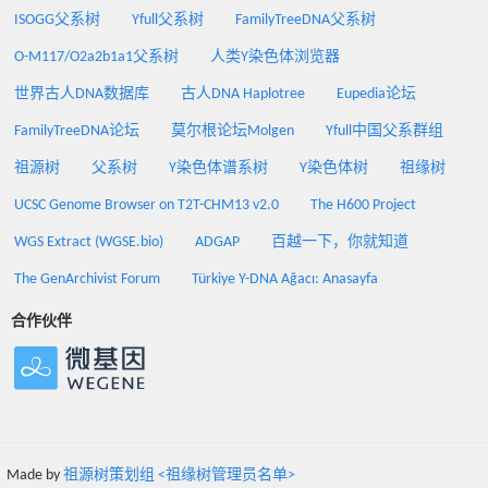
ISOGG父系树
Yfull父系树
FamilyTreeDNA父系树
O-M117/O2a2b1a1父系树
人类Y染色体浏览器
世界古人DNA数据库
古人DNA Haplotree
Eupedia论坛
FamilyTreeDNA论坛
莫尔根论坛Molgen
Yfull中国父系群组
祖源树
父系树
Y染色体谱系树
Y染色体树
祖缘树
UCSC Genome Browser on T2T-CHM13 v2.0
The H600 Project
WGS Extract (WGSE.bio)
ADGAP
百越一下，你就知道
The GenArchivist Forum
Türkiye Y-DNA Ağacı: Anasayfa
合作伙伴
Made by
祖源树策划组 <祖缘树管理员名单>