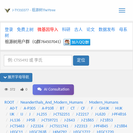
J-TY310377 - 祖源树TheYtree
Toggle
naviga
登录
免费上树
微基因导入
科研
古人
论文
数据发布
母系
树
祖源树用户群（Q群764507041）
展开字母导航
AI Consultation
372
0
ROOT
Neanderthals_And_Modern_Humans
Modern_Humans
A0-T
A-P305
A-P108
BT
CT
CF
F
GHIJK
HIJK
IJK
IJ
J
J-L255
J-CTS2251
J-Z2217
J-L620
J-PF4816
J-L136
J-P58
J-CTS9721
J-Z643
J-Z1865
J-Z1853
J-CTS463
J-Z2324
J-CTS11741
J-Z2313
J-PF4845
J-Z1884
J-FGC11
J-FGC7638
J-KM792
J-FGC1722
J-FGC1720