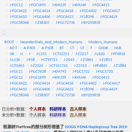
J-FGC12
J-FGC1695
J-KHU39
J-KHU46
J-FGC4415
J-FGC4422
J-FGC4414
J-FGC4416
J-FGC4402
J-FGC4417
J-FGC4410
J-FGC4406
J-FGC4423
J-Y18396
J-FGC4429
J-FGC58346
J-ZS8307
J-FGC72736
J-BY205818
ROOT
Neanderthals_And_Modern_Humans
Modern_Humans
A0-T
A-P305
A-P108
BT
CT
CF
F
GHIJK
HIJK
IJK
IJ
J
J-L255
J-CTS2251
J-Z2217
J-L620
J-PF4816
J-L136
J-P58
J-CTS9721
J-Z643
J-Z1865
J-Z1853
J-CTS463
J-Z2324
J-CTS11741
J-Z2313
J-PF4845
J-Z1884
J-FGC11
J-FGC7638
J-KM792
J-FGC1722
J-FGC1720
J-FGC12
J-FGC1695
J-KHU39
J-KHU46
J-FGC4415
J-FGC4422
J-FGC4414
J-FGC4416
J-FGC4402
J-FGC4417
J-FGC4410
J-FGC4406
J-FGC4423
J-Y18396
J-FGC4429
J-FGC58346
J-ZS8307
J-FGC72736
J-BY205818
已分析Y数据：
个人样本
科研样本
古人样本
未分析Y数据：
个人样本
科研样本
古人样本
祖源树TheYtree的部分树形借鉴了
ISOGG Y-DNA Haplogroup Tree 2019-