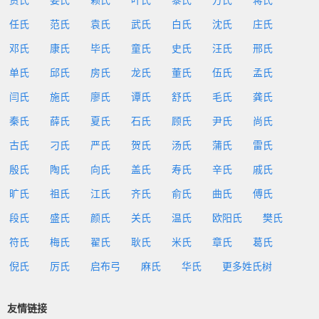
贾氏
姜氏
赖氏
叶氏
黎氏
方氏
蒋氏
任氏
范氏
袁氏
武氏
白氏
沈氏
庄氏
邓氏
康氏
毕氏
童氏
史氏
汪氏
邢氏
单氏
邱氏
房氏
龙氏
董氏
伍氏
孟氏
闫氏
施氏
廖氏
谭氏
舒氏
毛氏
龚氏
秦氏
薛氏
夏氏
石氏
顾氏
尹氏
尚氏
古氏
刁氏
严氏
贺氏
汤氏
蒲氏
雷氏
殷氏
陶氏
向氏
盖氏
寿氏
辛氏
戚氏
旷氏
祖氏
江氏
齐氏
俞氏
曲氏
傅氏
段氏
盛氏
颜氏
关氏
温氏
欧阳氏
樊氏
符氏
梅氏
翟氏
耿氏
米氏
章氏
葛氏
倪氏
厉氏
启布弓
麻氏
华氏
更多姓氏树
友情链接