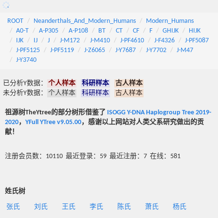
ROOT
Neanderthals_And_Modern_Humans
Modern_Humans
A0-T
A-P305
A-P108
BT
CT
CF
F
GHIJK
HIJK
IJK
IJ
J
J-M172
J-M410
J-PF4610
J-F4326
J-PF5087
J-PF5125
J-PF5119
J-Z6065
J-Y7687
J-Y7702
J-M47
J-Y3740
已分析Y数据：
个人样本
科研样本
古人样本
未分析Y数据：
个人样本
科研样本
古人样本
祖源树TheYtree的部分树形借鉴了
ISOGG Y-DNA Haplogroup Tree 2019-
2020
，
YFull YTree v9.05.00
，感谢以上网站对人类父系研究做出的贡
献！
注册会员数：10110 最近登录：59 最近注册：7 在线：581
姓氏树
张氏
刘氏
王氏
李氏
陈氏
萧氏
杨氏