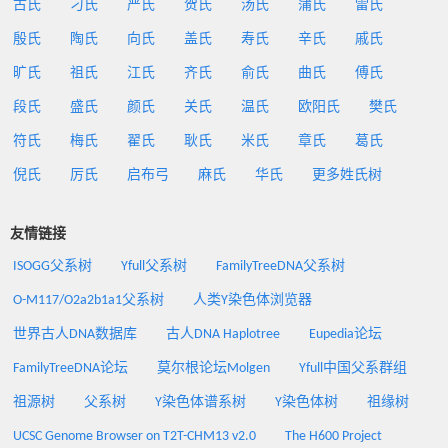
古氏
刁氏
严氏
贺氏
汤氏
蒲氏
雷氏
殷氏
陶氏
向氏
盖氏
寿氏
辛氏
戚氏
旷氏
祖氏
江氏
齐氏
俞氏
曲氏
傅氏
段氏
盛氏
颜氏
关氏
温氏
欧阳氏
樊氏
符氏
梅氏
翟氏
耿氏
米氏
章氏
葛氏
倪氏
厉氏
启布弓
麻氏
华氏
更多姓氏树
友情链接
ISOGG父系树
Yfull父系树
FamilyTreeDNA父系树
O-M117/O2a2b1a1父系树
人类Y染色体浏览器
世界古人DNA数据库
古人DNA Haplotree
Eupedia论坛
FamilyTreeDNA论坛
莫尔根论坛Molgen
Yfull中国父系群组
祖源树
父系树
Y染色体谱系树
Y染色体树
祖缘树
UCSC Genome Browser on T2T-CHM13 v2.0
The H600 Project