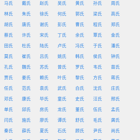
马氏
戴氏
赵氏
吴氏
黄氏
孙氏
周氏
林氏
朱氏
徐氏
何氏
郭氏
梁氏
高氏
胡氏
唐氏
谢氏
彭氏
曹氏
程氏
郑氏
蔡氏
许氏
宋氏
丁氏
余氏
覃氏
金氏
田氏
杜氏
陆氏
卢氏
冯氏
于氏
潘氏
莫氏
崔氏
吕氏
姚氏
韩氏
侯氏
钟氏
孔氏
魏氏
苏氏
曾氏
罗氏
韦氏
苗氏
贾氏
姜氏
赖氏
叶氏
黎氏
方氏
蒋氏
任氏
范氏
袁氏
武氏
白氏
沈氏
庄氏
邓氏
康氏
毕氏
童氏
史氏
汪氏
邢氏
单氏
邱氏
房氏
龙氏
董氏
伍氏
孟氏
闫氏
施氏
廖氏
谭氏
舒氏
毛氏
龚氏
秦氏
薛氏
夏氏
石氏
顾氏
尹氏
尚氏