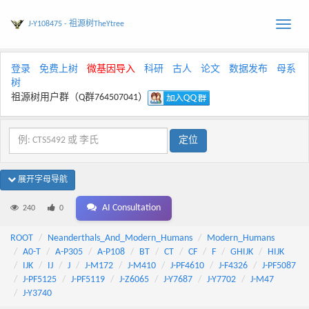
J-Y108475 - 祖源树TheYtree
Toggle
naviga
登录
免费上树
微基因导入
科研
古人
论文
数据发布
母系
树
祖源树用户群（Q群764507041）
展开字母导航
AI Consultation
240
0
ROOT
Neanderthals_And_Modern_Humans
Modern_Humans
A0-T
A-P305
A-P108
BT
CT
CF
F
GHIJK
HIJK
IJK
IJ
J
J-M172
J-M410
J-PF4610
J-F4326
J-PF5087
J-PF5125
J-PF5119
J-Z6065
J-Y7687
J-Y7702
J-M47
J-Y3740