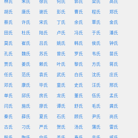
林氏
朱氏
徐氏
何氏
郭氏
梁氏
高氏
胡氏
唐氏
谢氏
彭氏
曹氏
程氏
郑氏
蔡氏
许氏
宋氏
丁氏
余氏
覃氏
金氏
田氏
杜氏
陆氏
卢氏
冯氏
于氏
潘氏
莫氏
崔氏
吕氏
姚氏
韩氏
侯氏
钟氏
孔氏
魏氏
苏氏
曾氏
罗氏
韦氏
苗氏
贾氏
姜氏
赖氏
叶氏
黎氏
方氏
蒋氏
任氏
范氏
袁氏
武氏
白氏
沈氏
庄氏
邓氏
康氏
毕氏
童氏
史氏
汪氏
邢氏
单氏
邱氏
房氏
龙氏
董氏
伍氏
孟氏
闫氏
施氏
廖氏
谭氏
舒氏
毛氏
龚氏
秦氏
薛氏
夏氏
石氏
顾氏
尹氏
尚氏
古氏
刁氏
严氏
贺氏
汤氏
蒲氏
雷氏
殷氏
陶氏
向氏
盖氏
寿氏
辛氏
戚氏