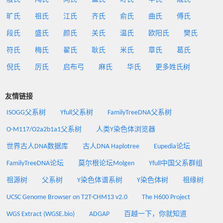
旷氏
祖氏
江氏
齐氏
俞氏
曲氏
傅氏
段氏
盛氏
颜氏
关氏
温氏
欧阳氏
樊氏
符氏
梅氏
翟氏
耿氏
米氏
章氏
葛氏
倪氏
厉氏
启布弓
麻氏
华氏
更多姓氏树
友情链接
ISOGG父系树
Yfull父系树
FamilyTreeDNA父系树
O-M117/O2a2b1a1父系树
人类Y染色体浏览器
世界古人DNA数据库
古人DNA Haplotree
Eupedia论坛
FamilyTreeDNA论坛
莫尔根论坛Molgen
Yfull中国父系群组
祖源树
父系树
Y染色体谱系树
Y染色体树
祖缘树
UCSC Genome Browser on T2T-CHM13 v2.0
The H600 Project
WGS Extract (WGSE.bio)
ADGAP
百越一下，你就知道