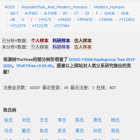
ROOT
Neanderthals_And_Modern_Humans
Modern_Humans
A0-T
A-P305
A-P108
BT
CT
CF
F
GHIJK
HIJK
IJK
IJ
J
J-M172
J-M410
J-PF4610
J-Z6046
J-Y12603
J-Y12379
J-Y12378
J-Y27964
已分析Y数据：
个人样本
科研样本
古人样本
未分析Y数据：
个人样本
科研样本
古人样本
祖源树TheYtree的部分树形借鉴了
ISOGG Y-DNA Haplogroup Tree 2019-
2020
，
YFull YTree v9.05.00
，感谢以上网站对人类父系研究做出的贡
献！
注册会员数：10107 最近登录：45 最近注册：5 在线：607
姓氏树
张氏
刘氏
王氏
李氏
陈氏
萧氏
杨氏
马氏
戴氏
赵氏
吴氏
黄氏
孙氏
周氏