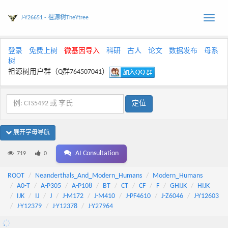
J-Y26651 - 祖源树TheYtree
Toggle
naviga
登录
免费上树
微基因导入
科研
古人
论文
数据发布
母系
树
祖源树用户群（Q群764507041）
展开字母导航
AI Consultation
719
0
ROOT
Neanderthals_And_Modern_Humans
Modern_Humans
A0-T
A-P305
A-P108
BT
CT
CF
F
GHIJK
HIJK
IJK
IJ
J
J-M172
J-M410
J-PF4610
J-Z6046
J-Y12603
J-Y12379
J-Y12378
J-Y27964