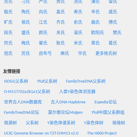
古氏
刁氏
严氏
贺氏
汤氏
蒲氏
雷氏
殷氏
陶氏
向氏
盖氏
寿氏
辛氏
戚氏
旷氏
祖氏
江氏
齐氏
俞氏
曲氏
傅氏
段氏
盛氏
颜氏
关氏
温氏
欧阳氏
樊氏
符氏
梅氏
翟氏
耿氏
米氏
章氏
葛氏
倪氏
厉氏
启布弓
麻氏
华氏
更多姓氏树
友情链接
ISOGG父系树
Yfull父系树
FamilyTreeDNA父系树
O-M117/O2a2b1a1父系树
人类Y染色体浏览器
世界古人DNA数据库
古人DNA Haplotree
Eupedia论坛
FamilyTreeDNA论坛
莫尔根论坛Molgen
Yfull中国父系群组
祖源树
父系树
Y染色体谱系树
Y染色体树
祖缘树
UCSC Genome Browser on T2T-CHM13 v2.0
The H600 Project