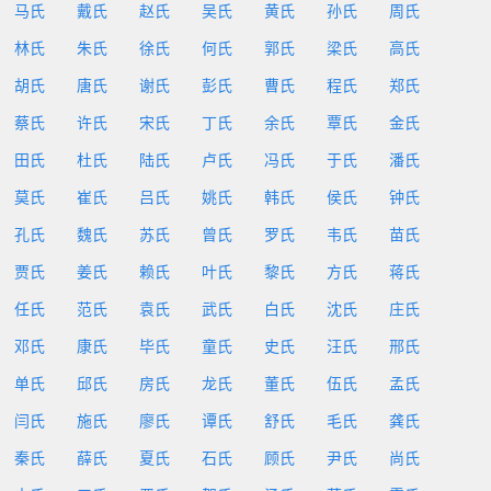
马氏
戴氏
赵氏
吴氏
黄氏
孙氏
周氏
林氏
朱氏
徐氏
何氏
郭氏
梁氏
高氏
胡氏
唐氏
谢氏
彭氏
曹氏
程氏
郑氏
蔡氏
许氏
宋氏
丁氏
余氏
覃氏
金氏
田氏
杜氏
陆氏
卢氏
冯氏
于氏
潘氏
莫氏
崔氏
吕氏
姚氏
韩氏
侯氏
钟氏
孔氏
魏氏
苏氏
曾氏
罗氏
韦氏
苗氏
贾氏
姜氏
赖氏
叶氏
黎氏
方氏
蒋氏
任氏
范氏
袁氏
武氏
白氏
沈氏
庄氏
邓氏
康氏
毕氏
童氏
史氏
汪氏
邢氏
单氏
邱氏
房氏
龙氏
董氏
伍氏
孟氏
闫氏
施氏
廖氏
谭氏
舒氏
毛氏
龚氏
秦氏
薛氏
夏氏
石氏
顾氏
尹氏
尚氏