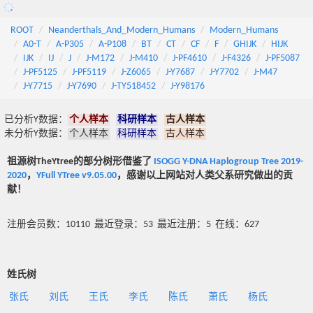
ROOT
Neanderthals_And_Modern_Humans
Modern_Humans
A0-T
A-P305
A-P108
BT
CT
CF
F
GHIJK
HIJK
IJK
IJ
J
J-M172
J-M410
J-PF4610
J-F4326
J-PF5087
J-PF5125
J-PF5119
J-Z6065
J-Y7687
J-Y7702
J-M47
J-Y7715
J-Y7690
J-TY518452
J-Y98176
已分析Y数据：
个人样本
科研样本
古人样本
未分析Y数据：
个人样本
科研样本
古人样本
祖源树TheYtree的部分树形借鉴了
ISOGG Y-DNA Haplogroup Tree 2019-
2020
，
YFull YTree v9.05.00
，感谢以上网站对人类父系研究做出的贡
献！
注册会员数：10110 最近登录：53 最近注册：5 在线：627
姓氏树
张氏
刘氏
王氏
李氏
陈氏
萧氏
杨氏