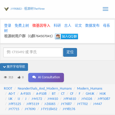
J-Y90663 - 祖源树TheYtree
Toggle
naviga
登录
免费上树
微基因导入
科研
古人
论文
数据发布
母系
树
祖源树用户群（Q群764507041）
展开字母导航
AI Consultation
313
0
ROOT
Neanderthals_And_Modern_Humans
Modern_Humans
A0-T
A-P305
A-P108
BT
CT
CF
F
GHIJK
HIJK
IJK
IJ
J
J-M172
J-M410
J-PF4610
J-F4326
J-PF5087
J-PF5125
J-PF5119
J-Z6065
J-Y7687
J-Y7702
J-M47
J-Y7715
J-Y7690
J-TY518452
J-Y98176