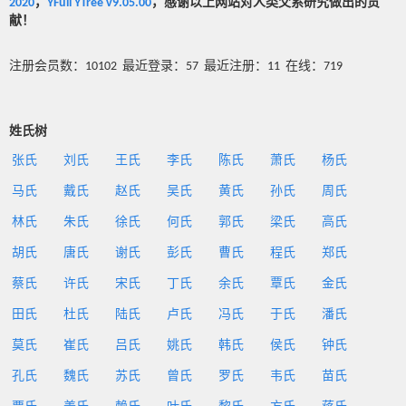
2020
，
YFull YTree v9.05.00
，感谢以上网站对人类父系研究做出的贡
献！
注册会员数：10102 最近登录：57 最近注册：11 在线：719
姓氏树
张氏
刘氏
王氏
李氏
陈氏
萧氏
杨氏
马氏
戴氏
赵氏
吴氏
黄氏
孙氏
周氏
林氏
朱氏
徐氏
何氏
郭氏
梁氏
高氏
胡氏
唐氏
谢氏
彭氏
曹氏
程氏
郑氏
蔡氏
许氏
宋氏
丁氏
余氏
覃氏
金氏
田氏
杜氏
陆氏
卢氏
冯氏
于氏
潘氏
莫氏
崔氏
吕氏
姚氏
韩氏
侯氏
钟氏
孔氏
魏氏
苏氏
曾氏
罗氏
韦氏
苗氏