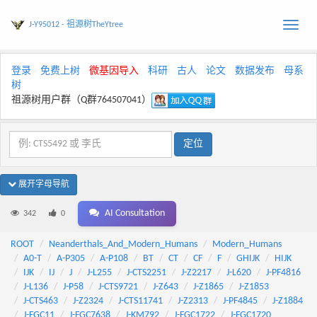
J-Y95012 - 祖源树TheYtree
Toggle
naviga
登录
免费上树
微基因导入
科研
古人
论文
数据发布
母系
树
祖源树用户群（Q群764507041）
展开字母导航
AI Consultation
342
0
ROOT
Neanderthals_And_Modern_Humans
Modern_Humans
A0-T
A-P305
A-P108
BT
CT
CF
F
GHIJK
HIJK
IJK
IJ
J
J-L255
J-CTS2251
J-Z2217
J-L620
J-PF4816
J-L136
J-P58
J-CTS9721
J-Z643
J-Z1865
J-Z1853
J-CTS463
J-Z2324
J-CTS11741
J-Z2313
J-PF4845
J-Z1884
J-FGC11
J-FGC7638
J-KM792
J-FGC1722
J-FGC1720