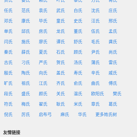
贾氏
姜氏
赖氏
叶氏
黎氏
方氏
蒋氏
任氏
范氏
袁氏
武氏
白氏
沈氏
庄氏
邓氏
康氏
毕氏
童氏
史氏
汪氏
邢氏
单氏
邱氏
房氏
龙氏
董氏
伍氏
孟氏
闫氏
施氏
廖氏
谭氏
舒氏
毛氏
龚氏
秦氏
薛氏
夏氏
石氏
顾氏
尹氏
尚氏
古氏
刁氏
严氏
贺氏
汤氏
蒲氏
雷氏
殷氏
陶氏
向氏
盖氏
寿氏
辛氏
戚氏
旷氏
祖氏
江氏
齐氏
俞氏
曲氏
傅氏
段氏
盛氏
颜氏
关氏
温氏
欧阳氏
樊氏
符氏
梅氏
翟氏
耿氏
米氏
章氏
葛氏
倪氏
厉氏
启布弓
麻氏
华氏
更多姓氏树
友情链接