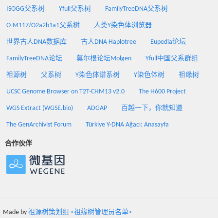
ISOGG父系树
Yfull父系树
FamilyTreeDNA父系树
O-M117/O2a2b1a1父系树
人类Y染色体浏览器
世界古人DNA数据库
古人DNA Haplotree
Eupedia论坛
FamilyTreeDNA论坛
莫尔根论坛Molgen
Yfull中国父系群组
祖源树
父系树
Y染色体谱系树
Y染色体树
祖缘树
UCSC Genome Browser on T2T-CHM13 v2.0
The H600 Project
WGS Extract (WGSE.bio)
ADGAP
百越一下，你就知道
The GenArchivist Forum
Türkiye Y-DNA Ağacı: Anasayfa
合作伙伴
Made by
祖源树策划组 <祖缘树管理员名单>