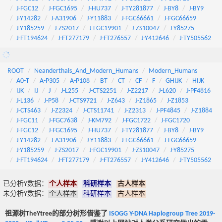
J-FGC12
J-FGC1695
J-HU737
J-TY281877
J-BY8
J-BY9
J-Y14282
J-A31906
J-Y11883
J-FGC66661
J-FGC66659
J-Y185259
J-ZS2017
J-FGC19901
J-ZS10047
J-Y85275
J-FT194624
J-FT277179
J-FT276557
J-Y412646
J-TY505562
ROOT
Neanderthals_And_Modern_Humans
Modern_Humans
A0-T
A-P305
A-P108
BT
CT
CF
F
GHIJK
HIJK
IJK
IJ
J
J-L255
J-CTS2251
J-Z2217
J-L620
J-PF4816
J-L136
J-P58
J-CTS9721
J-Z643
J-Z1865
J-Z1853
J-CTS463
J-Z2324
J-CTS11741
J-Z2313
J-PF4845
J-Z1884
J-FGC11
J-FGC7638
J-KM792
J-FGC1722
J-FGC1720
J-FGC12
J-FGC1695
J-HU737
J-TY281877
J-BY8
J-BY9
J-Y14282
J-A31906
J-Y11883
J-FGC66661
J-FGC66659
J-Y185259
J-ZS2017
J-FGC19901
J-ZS10047
J-Y85275
J-FT194624
J-FT277179
J-FT276557
J-Y412646
J-TY505562
已分析Y数据：
个人样本
科研样本
古人样本
未分析Y数据：
个人样本
科研样本
古人样本
祖源树TheYtree的部分树形借鉴了
ISOGG Y-DNA Haplogroup Tree 2019-