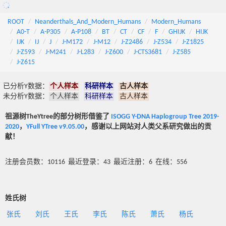
ROOT
Neanderthals_And_Modern_Humans
Modern_Humans
A0-T
A-P305
A-P108
BT
CT
CF
F
GHIJK
HIJK
IJK
IJ
J
J-M172
J-M12
J-Z2486
J-Z534
J-Z1825
J-Z593
J-M241
J-L283
J-Z600
J-CTS3681
J-Z585
J-Z615
已分析Y数据：
个人样本
科研样本
古人样本
未分析Y数据：
个人样本
科研样本
古人样本
祖源树TheYtree的部分树形借鉴了
ISOGG Y-DNA Haplogroup Tree 2019-
2020
，
YFull YTree v9.05.00
，感谢以上网站对人类父系研究做出的贡
献！
注册会员数：10116 最近登录：43 最近注册：6 在线：556
姓氏树
张氏
刘氏
王氏
李氏
陈氏
萧氏
杨氏