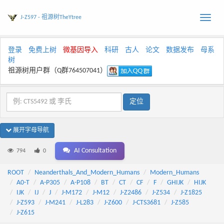
J-Z597 - 祖源树TheYtree
Toggle
naviga
登录
免费上树
微基因导入
科研
古人
论文
数据发布
母系
树
祖源树用户群（Q群764507041）
展开字母导航
AI Consultation
794
0
ROOT
Neanderthals_And_Modern_Humans
Modern_Humans
A0-T
A-P305
A-P108
BT
CT
CF
F
GHIJK
HIJK
IJK
IJ
J
J-M172
J-M12
J-Z2486
J-Z534
J-Z1825
J-Z593
J-M241
J-L283
J-Z600
J-CTS3681
J-Z585
J-Z615