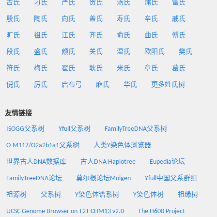
古氏
刁氏
严氏
贺氏
汤氏
蒲氏
雷氏
殷氏
陶氏
向氏
盖氏
寿氏
辛氏
戚氏
旷氏
祖氏
江氏
齐氏
俞氏
曲氏
傅氏
段氏
盛氏
颜氏
关氏
温氏
欧阳氏
樊氏
符氏
梅氏
翟氏
耿氏
米氏
章氏
葛氏
倪氏
厉氏
启布弓
麻氏
华氏
更多姓氏树
友情链接
ISOGG父系树
Yfull父系树
FamilyTreeDNA父系树
O-M117/O2a2b1a1父系树
人类Y染色体浏览器
世界古人DNA数据库
古人DNA Haplotree
Eupedia论坛
FamilyTreeDNA论坛
莫尔根论坛Molgen
Yfull中国父系群组
祖源树
父系树
Y染色体谱系树
Y染色体树
祖缘树
UCSC Genome Browser on T2T-CHM13 v2.0
The H600 Project