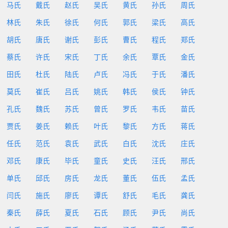
马氏
戴氏
赵氏
吴氏
黄氏
孙氏
周氏
林氏
朱氏
徐氏
何氏
郭氏
梁氏
高氏
胡氏
唐氏
谢氏
彭氏
曹氏
程氏
郑氏
蔡氏
许氏
宋氏
丁氏
余氏
覃氏
金氏
田氏
杜氏
陆氏
卢氏
冯氏
于氏
潘氏
莫氏
崔氏
吕氏
姚氏
韩氏
侯氏
钟氏
孔氏
魏氏
苏氏
曾氏
罗氏
韦氏
苗氏
贾氏
姜氏
赖氏
叶氏
黎氏
方氏
蒋氏
任氏
范氏
袁氏
武氏
白氏
沈氏
庄氏
邓氏
康氏
毕氏
童氏
史氏
汪氏
邢氏
单氏
邱氏
房氏
龙氏
董氏
伍氏
孟氏
闫氏
施氏
廖氏
谭氏
舒氏
毛氏
龚氏
秦氏
薛氏
夏氏
石氏
顾氏
尹氏
尚氏