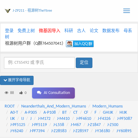
J-ZP211 - 祖源树TheYtree
Toggle
naviga
登录
免费上树
微基因导入
科研
古人
论文
数据发布
母系
树
祖源树用户群（Q群764507041）
展开字母导航
AI Consultation
88
0
ROOT
Neanderthals_And_Modern_Humans
Modern_Humans
A0-T
A-P305
A-P108
BT
CT
CF
F
GHIJK
HIJK
IJK
IJ
J
J-M172
J-M410
J-PF4610
J-F4326
J-PF5087
J-PF5125
J-PF5119
J-L558
J-M67
J-Z1847
J-Z500
J-Y6240
J-PF7394
J-Z28583
J-Z28597
J-Y36180
J-Y60895