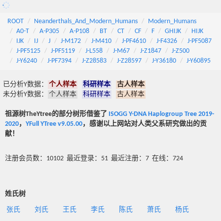
ROOT
Neanderthals_And_Modern_Humans
Modern_Humans
A0-T
A-P305
A-P108
BT
CT
CF
F
GHIJK
HIJK
IJK
IJ
J
J-M172
J-M410
J-PF4610
J-F4326
J-PF5087
J-PF5125
J-PF5119
J-L558
J-M67
J-Z1847
J-Z500
J-Y6240
J-PF7394
J-Z28583
J-Z28597
J-Y36180
J-Y60895
已分析Y数据：
个人样本
科研样本
古人样本
未分析Y数据：
个人样本
科研样本
古人样本
祖源树TheYtree的部分树形借鉴了
ISOGG Y-DNA Haplogroup Tree 2019-
2020
，
YFull YTree v9.05.00
，感谢以上网站对人类父系研究做出的贡
献！
注册会员数：10102 最近登录：51 最近注册：7 在线：724
姓氏树
张氏
刘氏
王氏
李氏
陈氏
萧氏
杨氏