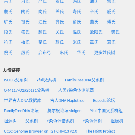
古氏
刁氏
严氏
贺氏
汤氏
蒲氏
雷氏
殷氏
陶氏
向氏
盖氏
寿氏
辛氏
戚氏
旷氏
祖氏
江氏
齐氏
俞氏
曲氏
傅氏
段氏
盛氏
颜氏
关氏
温氏
欧阳氏
樊氏
符氏
梅氏
翟氏
耿氏
米氏
章氏
葛氏
倪氏
厉氏
启布弓
麻氏
华氏
更多姓氏树
友情链接
ISOGG父系树
Yfull父系树
FamilyTreeDNA父系树
O-M117/O2a2b1a1父系树
人类Y染色体浏览器
世界古人DNA数据库
古人DNA Haplotree
Eupedia论坛
FamilyTreeDNA论坛
莫尔根论坛Molgen
Yfull中国父系群组
祖源树
父系树
Y染色体谱系树
Y染色体树
祖缘树
UCSC Genome Browser on T2T-CHM13 v2.0
The H600 Project