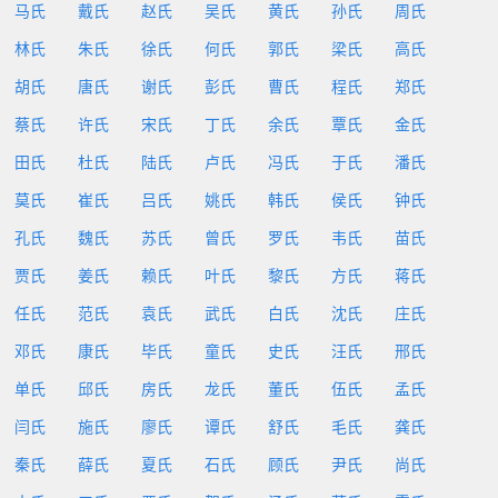
马氏
戴氏
赵氏
吴氏
黄氏
孙氏
周氏
林氏
朱氏
徐氏
何氏
郭氏
梁氏
高氏
胡氏
唐氏
谢氏
彭氏
曹氏
程氏
郑氏
蔡氏
许氏
宋氏
丁氏
余氏
覃氏
金氏
田氏
杜氏
陆氏
卢氏
冯氏
于氏
潘氏
莫氏
崔氏
吕氏
姚氏
韩氏
侯氏
钟氏
孔氏
魏氏
苏氏
曾氏
罗氏
韦氏
苗氏
贾氏
姜氏
赖氏
叶氏
黎氏
方氏
蒋氏
任氏
范氏
袁氏
武氏
白氏
沈氏
庄氏
邓氏
康氏
毕氏
童氏
史氏
汪氏
邢氏
单氏
邱氏
房氏
龙氏
董氏
伍氏
孟氏
闫氏
施氏
廖氏
谭氏
舒氏
毛氏
龚氏
秦氏
薛氏
夏氏
石氏
顾氏
尹氏
尚氏