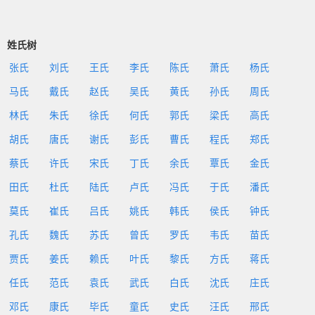
姓氏树
张氏
刘氏
王氏
李氏
陈氏
萧氏
杨氏
马氏
戴氏
赵氏
吴氏
黄氏
孙氏
周氏
林氏
朱氏
徐氏
何氏
郭氏
梁氏
高氏
胡氏
唐氏
谢氏
彭氏
曹氏
程氏
郑氏
蔡氏
许氏
宋氏
丁氏
余氏
覃氏
金氏
田氏
杜氏
陆氏
卢氏
冯氏
于氏
潘氏
莫氏
崔氏
吕氏
姚氏
韩氏
侯氏
钟氏
孔氏
魏氏
苏氏
曾氏
罗氏
韦氏
苗氏
贾氏
姜氏
赖氏
叶氏
黎氏
方氏
蒋氏
任氏
范氏
袁氏
武氏
白氏
沈氏
庄氏
邓氏
康氏
毕氏
童氏
史氏
汪氏
邢氏