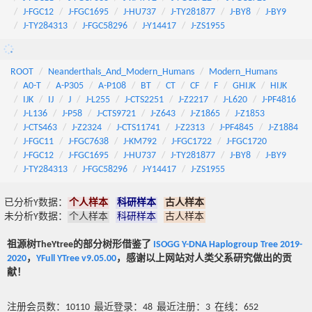
J-FGC12
J-FGC1695
J-HU737
J-TY281877
J-BY8
J-BY9
J-TY284313
J-FGC58296
J-Y14417
J-ZS1955
ROOT
Neanderthals_And_Modern_Humans
Modern_Humans
A0-T
A-P305
A-P108
BT
CT
CF
F
GHIJK
HIJK
IJK
IJ
J
J-L255
J-CTS2251
J-Z2217
J-L620
J-PF4816
J-L136
J-P58
J-CTS9721
J-Z643
J-Z1865
J-Z1853
J-CTS463
J-Z2324
J-CTS11741
J-Z2313
J-PF4845
J-Z1884
J-FGC11
J-FGC7638
J-KM792
J-FGC1722
J-FGC1720
J-FGC12
J-FGC1695
J-HU737
J-TY281877
J-BY8
J-BY9
J-TY284313
J-FGC58296
J-Y14417
J-ZS1955
已分析Y数据：
个人样本
科研样本
古人样本
未分析Y数据：
个人样本
科研样本
古人样本
祖源树TheYtree的部分树形借鉴了
ISOGG Y-DNA Haplogroup Tree 2019-
2020
，
YFull YTree v9.05.00
，感谢以上网站对人类父系研究做出的贡
献！
注册会员数：10110 最近登录：48 最近注册：3 在线：652