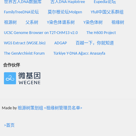
世界古人DNA数据库
古人DNA Haplotree
Eupedia论坛
FamilyTreeDNA论坛
莫尔根论坛Molgen
Yfull中国父系群组
祖源树
父系树
Y染色体谱系树
Y染色体树
祖缘树
UCSC Genome Browser on T2T-CHM13 v2.0
The H600 Project
WGS Extract (WGSE.bio)
ADGAP
百越一下，你就知道
The GenArchivist Forum
Türkiye Y-DNA Ağacı: Anasayfa
合作伙伴
Made by
祖源树策划组 <祖缘树管理员名单>
>首页