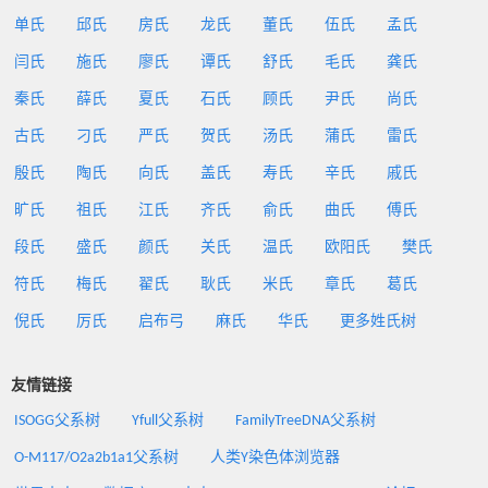
单氏
邱氏
房氏
龙氏
董氏
伍氏
孟氏
闫氏
施氏
廖氏
谭氏
舒氏
毛氏
龚氏
秦氏
薛氏
夏氏
石氏
顾氏
尹氏
尚氏
古氏
刁氏
严氏
贺氏
汤氏
蒲氏
雷氏
殷氏
陶氏
向氏
盖氏
寿氏
辛氏
戚氏
旷氏
祖氏
江氏
齐氏
俞氏
曲氏
傅氏
段氏
盛氏
颜氏
关氏
温氏
欧阳氏
樊氏
符氏
梅氏
翟氏
耿氏
米氏
章氏
葛氏
倪氏
厉氏
启布弓
麻氏
华氏
更多姓氏树
友情链接
ISOGG父系树
Yfull父系树
FamilyTreeDNA父系树
O-M117/O2a2b1a1父系树
人类Y染色体浏览器