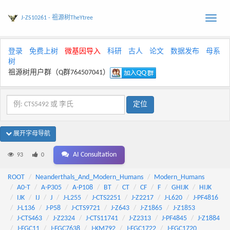
J-ZS10261 - 祖源树TheYtree
Toggle
naviga
登录
免费上树
微基因导入
科研
古人
论文
数据发布
母系
树
祖源树用户群（Q群764507041）
展开字母导航
AI Consultation
93
0
ROOT
Neanderthals_And_Modern_Humans
Modern_Humans
A0-T
A-P305
A-P108
BT
CT
CF
F
GHIJK
HIJK
IJK
IJ
J
J-L255
J-CTS2251
J-Z2217
J-L620
J-PF4816
J-L136
J-P58
J-CTS9721
J-Z643
J-Z1865
J-Z1853
J-CTS463
J-Z2324
J-CTS11741
J-Z2313
J-PF4845
J-Z1884
J-FGC11
J-FGC7638
J-KM792
J-FGC1722
J-FGC1720