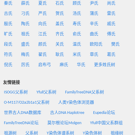
秦氏
薛氏
夏氏
石氏
顾氏
尹氏
尚氏
古氏
刁氏
严氏
贺氏
汤氏
蒲氏
雷氏
殷氏
陶氏
向氏
盖氏
寿氏
辛氏
戚氏
旷氏
祖氏
江氏
齐氏
俞氏
曲氏
傅氏
段氏
盛氏
颜氏
关氏
温氏
欧阳氏
樊氏
符氏
梅氏
翟氏
耿氏
米氏
章氏
葛氏
倪氏
厉氏
启布弓
麻氏
华氏
更多姓氏树
友情链接
ISOGG父系树
Yfull父系树
FamilyTreeDNA父系树
O-M117/O2a2b1a1父系树
人类Y染色体浏览器
世界古人DNA数据库
古人DNA Haplotree
Eupedia论坛
FamilyTreeDNA论坛
莫尔根论坛Molgen
Yfull中国父系群组
祖源树
父系树
Y染色体谱系树
Y染色体树
祖缘树