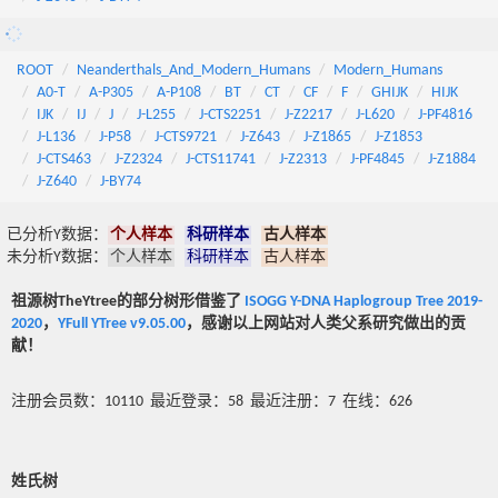
ROOT
Neanderthals_And_Modern_Humans
Modern_Humans
A0-T
A-P305
A-P108
BT
CT
CF
F
GHIJK
HIJK
IJK
IJ
J
J-L255
J-CTS2251
J-Z2217
J-L620
J-PF4816
J-L136
J-P58
J-CTS9721
J-Z643
J-Z1865
J-Z1853
J-CTS463
J-Z2324
J-CTS11741
J-Z2313
J-PF4845
J-Z1884
J-Z640
J-BY74
已分析Y数据：
个人样本
科研样本
古人样本
未分析Y数据：
个人样本
科研样本
古人样本
祖源树TheYtree的部分树形借鉴了
ISOGG Y-DNA Haplogroup Tree 2019-
2020
，
YFull YTree v9.05.00
，感谢以上网站对人类父系研究做出的贡
献！
注册会员数：10110 最近登录：58 最近注册：7 在线：626
姓氏树