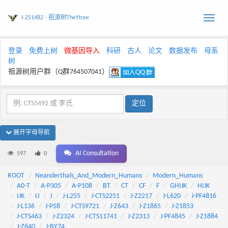
J-ZS1482 - 祖源树TheYtree
Toggle
naviga
登录
免费上树
微基因导入
科研
古人
论文
数据发布
母系
树
祖源树用户群（Q群764507041）
展开字母导航
AI Consultation
597
0
ROOT
Neanderthals_And_Modern_Humans
Modern_Humans
A0-T
A-P305
A-P108
BT
CT
CF
F
GHIJK
HIJK
IJK
IJ
J
J-L255
J-CTS2251
J-Z2217
J-L620
J-PF4816
J-L136
J-P58
J-CTS9721
J-Z643
J-Z1865
J-Z1853
J-CTS463
J-Z2324
J-CTS11741
J-Z2313
J-PF4845
J-Z1884
J-Z640
J-BY74