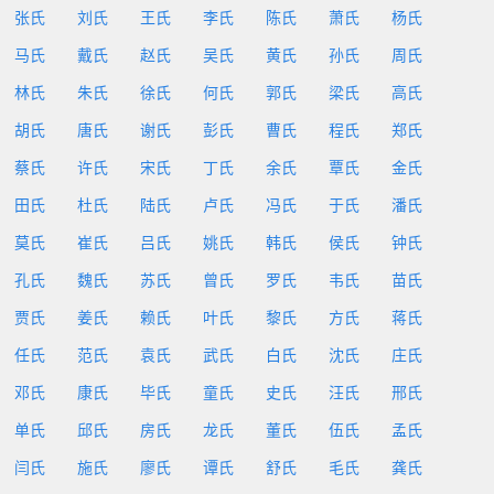
张氏
刘氏
王氏
李氏
陈氏
萧氏
杨氏
马氏
戴氏
赵氏
吴氏
黄氏
孙氏
周氏
林氏
朱氏
徐氏
何氏
郭氏
梁氏
高氏
胡氏
唐氏
谢氏
彭氏
曹氏
程氏
郑氏
蔡氏
许氏
宋氏
丁氏
余氏
覃氏
金氏
田氏
杜氏
陆氏
卢氏
冯氏
于氏
潘氏
莫氏
崔氏
吕氏
姚氏
韩氏
侯氏
钟氏
孔氏
魏氏
苏氏
曾氏
罗氏
韦氏
苗氏
贾氏
姜氏
赖氏
叶氏
黎氏
方氏
蒋氏
任氏
范氏
袁氏
武氏
白氏
沈氏
庄氏
邓氏
康氏
毕氏
童氏
史氏
汪氏
邢氏
单氏
邱氏
房氏
龙氏
董氏
伍氏
孟氏
闫氏
施氏
廖氏
谭氏
舒氏
毛氏
龚氏