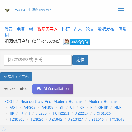
J-ZS3084 - 祖源树TheYtree
Toggle
naviga
登录
免费上树
微基因导入
科研
古人
论文
数据发布
母系
树
祖源树用户群（Q群764507041）
展开字母导航
AI Consultation
259
0
ROOT
Neanderthals_And_Modern_Humans
Modern_Humans
A0-T
A-P305
A-P108
BT
CT
CF
F
GHIJK
HIJK
IJK
IJ
J
J-L255
J-CTS2251
J-Z2217
J-CTS1026
J-Z18365
J-Z1828
J-Z1842
J-Z18427
J-Y11645
J-Y11643