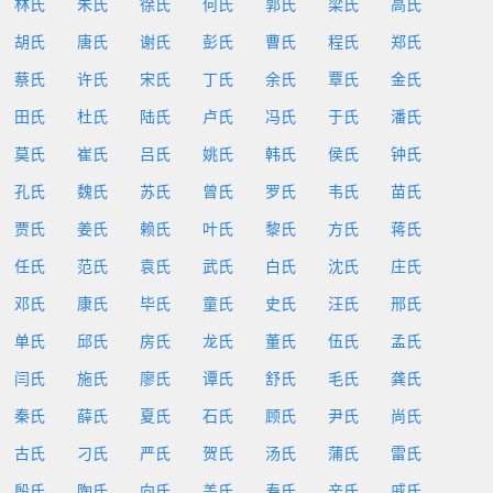
林氏
朱氏
徐氏
何氏
郭氏
梁氏
高氏
胡氏
唐氏
谢氏
彭氏
曹氏
程氏
郑氏
蔡氏
许氏
宋氏
丁氏
余氏
覃氏
金氏
田氏
杜氏
陆氏
卢氏
冯氏
于氏
潘氏
莫氏
崔氏
吕氏
姚氏
韩氏
侯氏
钟氏
孔氏
魏氏
苏氏
曾氏
罗氏
韦氏
苗氏
贾氏
姜氏
赖氏
叶氏
黎氏
方氏
蒋氏
任氏
范氏
袁氏
武氏
白氏
沈氏
庄氏
邓氏
康氏
毕氏
童氏
史氏
汪氏
邢氏
单氏
邱氏
房氏
龙氏
董氏
伍氏
孟氏
闫氏
施氏
廖氏
谭氏
舒氏
毛氏
龚氏
秦氏
薛氏
夏氏
石氏
顾氏
尹氏
尚氏
古氏
刁氏
严氏
贺氏
汤氏
蒲氏
雷氏
殷氏
陶氏
向氏
盖氏
寿氏
辛氏
戚氏