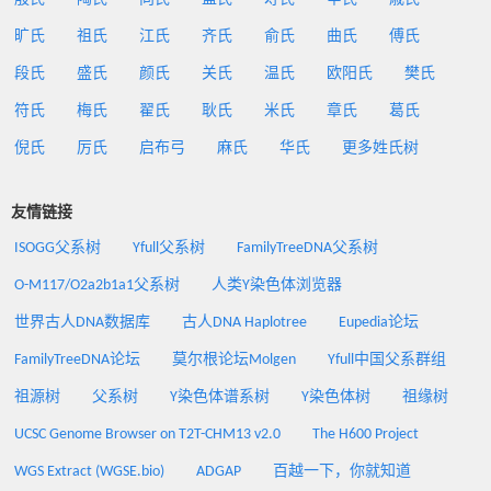
旷氏
祖氏
江氏
齐氏
俞氏
曲氏
傅氏
段氏
盛氏
颜氏
关氏
温氏
欧阳氏
樊氏
符氏
梅氏
翟氏
耿氏
米氏
章氏
葛氏
倪氏
厉氏
启布弓
麻氏
华氏
更多姓氏树
友情链接
ISOGG父系树
Yfull父系树
FamilyTreeDNA父系树
O-M117/O2a2b1a1父系树
人类Y染色体浏览器
世界古人DNA数据库
古人DNA Haplotree
Eupedia论坛
FamilyTreeDNA论坛
莫尔根论坛Molgen
Yfull中国父系群组
祖源树
父系树
Y染色体谱系树
Y染色体树
祖缘树
UCSC Genome Browser on T2T-CHM13 v2.0
The H600 Project
WGS Extract (WGSE.bio)
ADGAP
百越一下，你就知道