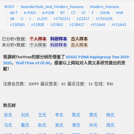
ROOT
Neanderthals_And_Modern_Humans
Modern_Humans
A0-T
A-P305
A-P108
BT
CT
CF
F
GHIJK
HIJK
IJK
IJ
J
J-L255
J-CTS2251
J-Z2217
J-CTS1026
J-Z18365
J-Z1828
J-Z1842
J-Z18427
J-Y11645
J-Y11643
已分析Y数据：
个人样本
科研样本
古人样本
未分析Y数据：
个人样本
科研样本
古人样本
祖源树TheYtree的部分树形借鉴了
ISOGG Y-DNA Haplogroup Tree 2019-
2020
，
YFull YTree v9.05.00
，感谢以上网站对人类父系研究做出的贡
献！
注册会员数：10099 最近登录：62 最近注册：13 在线：830
姓氏树
张氏
刘氏
王氏
李氏
陈氏
萧氏
杨氏
马氏
戴氏
赵氏
吴氏
黄氏
孙氏
周氏