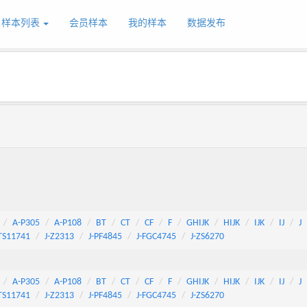
样本列表
会员样本
我的样本
数据发布
A-P305
A-P108
BT
CT
CF
F
GHIJK
HIJK
IJK
IJ
J
TS11741
J-Z2313
J-PF4845
J-FGC4745
J-ZS6270
A-P305
A-P108
BT
CT
CF
F
GHIJK
HIJK
IJK
IJ
J
TS11741
J-Z2313
J-PF4845
J-FGC4745
J-ZS6270