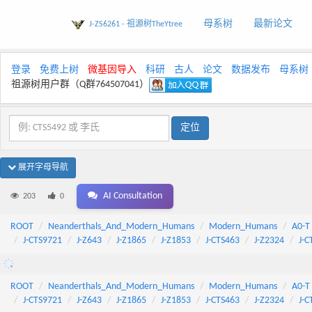
母系树
最新论文
J-ZS6261 - 祖源树TheYtree
登录
免费上树
微基因导入
科研
古人
论文
数据发布
母系树
祖源树用户群（Q群764507041）
展开字母导航
AI Consultation
203
0
ROOT
Neanderthals_And_Modern_Humans
Modern_Humans
A0-T
J-CTS9721
J-Z643
J-Z1865
J-Z1853
J-CTS463
J-Z2324
J-C
ROOT
Neanderthals_And_Modern_Humans
Modern_Humans
A0-T
J-CTS9721
J-Z643
J-Z1865
J-Z1853
J-CTS463
J-Z2324
J-C