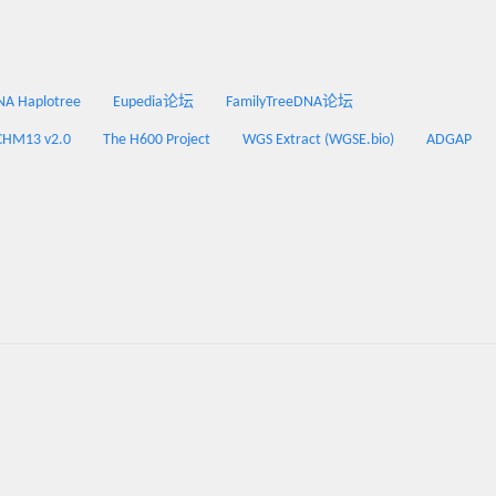
 Haplotree
Eupedia论坛
FamilyTreeDNA论坛
CHM13 v2.0
The H600 Project
WGS Extract (WGSE.bio)
ADGAP