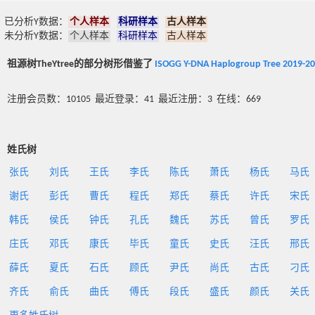
已分析Y数据：
个人样本
科研样本
古人样本
未分析Y数据：
个人样本
科研样本
古人样本
祖源树TheYtree的部分树形借鉴了
ISOGG Y-DNA Haplogroup Tree 2019-2
注册会员数：10105 最近登录：41 最近注册：3 在线：669
姓氏树
张氏
刘氏
王氏
李氏
陈氏
萧氏
杨氏
马氏
谢氏
彭氏
曹氏
程氏
郑氏
蔡氏
许氏
宋氏
韩氏
侯氏
钟氏
孔氏
魏氏
苏氏
曾氏
罗氏
庄氏
邓氏
康氏
毕氏
童氏
史氏
汪氏
邢氏
薛氏
夏氏
石氏
顾氏
尹氏
尚氏
古氏
刁氏
齐氏
俞氏
曲氏
傅氏
段氏
盛氏
颜氏
关氏