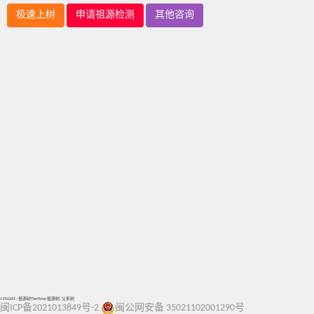
极速上树
申请祖源检测
其他咨询
J-ZS6261 - 祖源树TheYtree 祖源树, 父系树
闽ICP备2021013849号-2
闽公网安备 35021102001290号