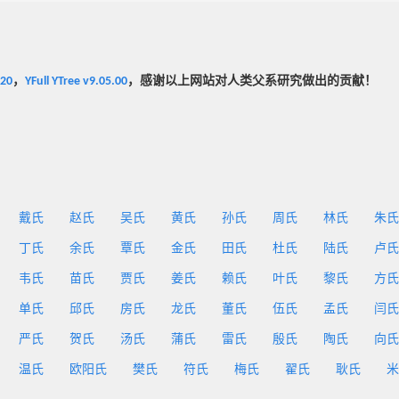
020
，
YFull YTree v9.05.00
，感谢以上网站对人类父系研究做出的贡献！
戴氏
赵氏
吴氏
黄氏
孙氏
周氏
林氏
朱氏
丁氏
余氏
覃氏
金氏
田氏
杜氏
陆氏
卢氏
韦氏
苗氏
贾氏
姜氏
赖氏
叶氏
黎氏
方氏
单氏
邱氏
房氏
龙氏
董氏
伍氏
孟氏
闫氏
严氏
贺氏
汤氏
蒲氏
雷氏
殷氏
陶氏
向氏
温氏
欧阳氏
樊氏
符氏
梅氏
翟氏
耿氏
米