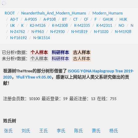
ROOT
Neanderthals_And_Modern_Humans
Modern_Humans
A0-T
A-P305
A-P108
BT
CT
CF
F
GHIJK
HIJK
IJK
K
K2-M526
K-M2308
K-M2335
K-M2311
NO
N
N-Z4762
N-F963
N-F2930
N-M1819
N-F1020
N-M1928
N-F16192
N-SK1514
已分析Y数据：
个人样本
科研样本
古人样本
未分析Y数据：
个人样本
科研样本
古人样本
祖源树TheYtree的部分树形借鉴了
ISOGG Y-DNA Haplogroup Tree 2019-
2020
，
YFull YTree v9.05.00
，感谢以上网站对人类父系研究做出的贡
献！
注册会员数：10100 最近登录：59 最近注册：13 在线：755
姓氏树
张氏
刘氏
王氏
李氏
陈氏
萧氏
杨氏