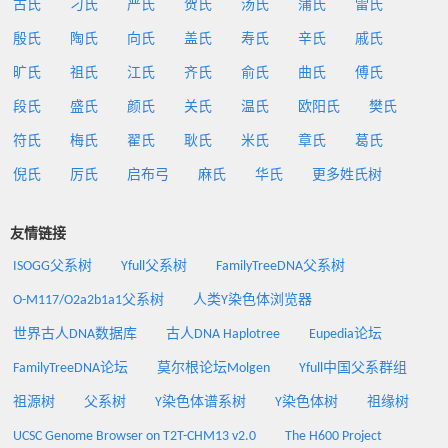
古氏
刁氏
严氏
贺氏
汤氏
蒲氏
雷氏
殷氏
陶氏
向氏
盖氏
寿氏
辛氏
戚氏
旷氏
祖氏
江氏
齐氏
俞氏
曲氏
傅氏
段氏
盛氏
颜氏
关氏
温氏
欧阳氏
樊氏
符氏
梅氏
翟氏
耿氏
米氏
章氏
葛氏
倪氏
厉氏
启布弓
麻氏
华氏
更多姓氏树
友情链接
ISOGG父系树
Yfull父系树
FamilyTreeDNA父系树
O-M117/O2a2b1a1父系树
人类Y染色体浏览器
世界古人DNA数据库
古人DNA Haplotree
Eupedia论坛
FamilyTreeDNA论坛
莫尔根论坛Molgen
Yfull中国父系群组
祖源树
父系树
Y染色体谱系树
Y染色体树
祖缘树
UCSC Genome Browser on T2T-CHM13 v2.0
The H600 Project