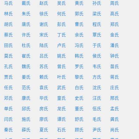
马氏
戴氏
赵氏
吴氏
黄氏
孙氏
周氏
林氏
朱氏
徐氏
何氏
郭氏
梁氏
高氏
胡氏
唐氏
谢氏
彭氏
曹氏
程氏
郑氏
蔡氏
许氏
宋氏
丁氏
余氏
覃氏
金氏
田氏
杜氏
陆氏
卢氏
冯氏
于氏
潘氏
莫氏
崔氏
吕氏
姚氏
韩氏
侯氏
钟氏
孔氏
魏氏
苏氏
曾氏
罗氏
韦氏
苗氏
贾氏
姜氏
赖氏
叶氏
黎氏
方氏
蒋氏
任氏
范氏
袁氏
武氏
白氏
沈氏
庄氏
邓氏
康氏
毕氏
童氏
史氏
汪氏
邢氏
单氏
邱氏
房氏
龙氏
董氏
伍氏
孟氏
闫氏
施氏
廖氏
谭氏
舒氏
毛氏
龚氏
秦氏
薛氏
夏氏
石氏
顾氏
尹氏
尚氏