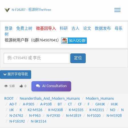
N-F26287 - 祖源树TheYtree
Toggle
naviga
登录
免费上树
微基因导入
科研
古人
论文
数据发布
母系
树
祖源树用户群（Q群764507041）
展开字母导航
AI Consultation
538
0
ROOT
Neanderthals_And_Modern_Humans
Modern_Humans
A0-T
A-P305
A-P108
BT
CT
CF
F
GHIJK
HIJK
IJK
K
K2-M526
K-M2308
K-M2335
K-M2311
NO
N
N-Z4762
N-F963
N-F2930
N-M1819
N-F1020
N-M1928
N-F16192
N-SK1514