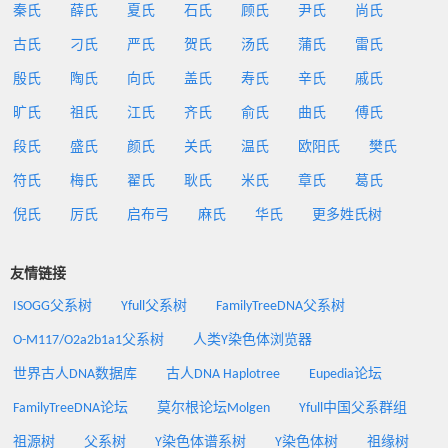
秦氏
薛氏
夏氏
石氏
顾氏
尹氏
尚氏
古氏
刁氏
严氏
贺氏
汤氏
蒲氏
雷氏
殷氏
陶氏
向氏
盖氏
寿氏
辛氏
戚氏
旷氏
祖氏
江氏
齐氏
俞氏
曲氏
傅氏
段氏
盛氏
颜氏
关氏
温氏
欧阳氏
樊氏
符氏
梅氏
翟氏
耿氏
米氏
章氏
葛氏
倪氏
厉氏
启布弓
麻氏
华氏
更多姓氏树
友情链接
ISOGG父系树
Yfull父系树
FamilyTreeDNA父系树
O-M117/O2a2b1a1父系树
人类Y染色体浏览器
世界古人DNA数据库
古人DNA Haplotree
Eupedia论坛
FamilyTreeDNA论坛
莫尔根论坛Molgen
Yfull中国父系群组
祖源树
父系树
Y染色体谱系树
Y染色体树
祖缘树