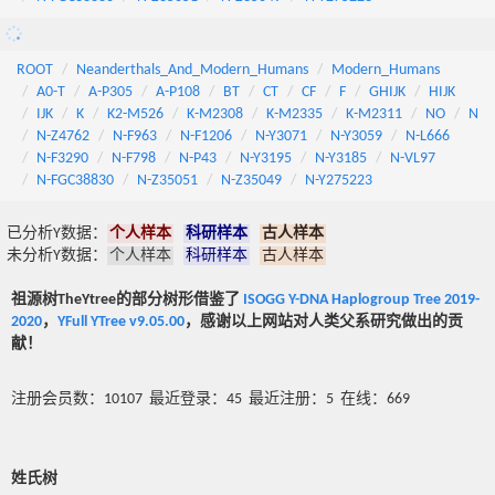
ROOT
Neanderthals_And_Modern_Humans
Modern_Humans
A0-T
A-P305
A-P108
BT
CT
CF
F
GHIJK
HIJK
IJK
K
K2-M526
K-M2308
K-M2335
K-M2311
NO
N
N-Z4762
N-F963
N-F1206
N-Y3071
N-Y3059
N-L666
N-F3290
N-F798
N-P43
N-Y3195
N-Y3185
N-VL97
N-FGC38830
N-Z35051
N-Z35049
N-Y275223
已分析Y数据：
个人样本
科研样本
古人样本
未分析Y数据：
个人样本
科研样本
古人样本
祖源树TheYtree的部分树形借鉴了
ISOGG Y-DNA Haplogroup Tree 2019-
2020
，
YFull YTree v9.05.00
，感谢以上网站对人类父系研究做出的贡
献！
注册会员数：10107 最近登录：45 最近注册：5 在线：669
姓氏树