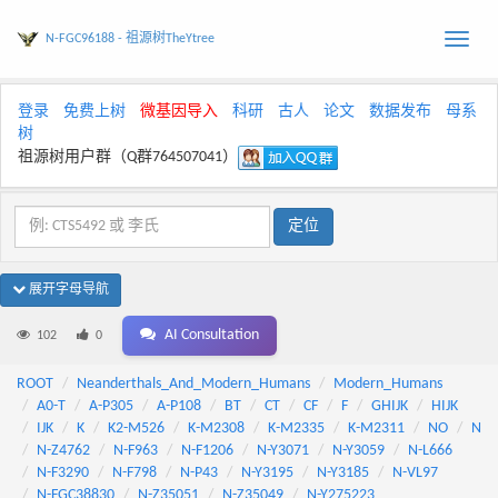
N-FGC96188 - 祖源树TheYtree
Toggle
naviga
登录
免费上树
微基因导入
科研
古人
论文
数据发布
母系
树
祖源树用户群（Q群764507041）
展开字母导航
AI Consultation
102
0
ROOT
Neanderthals_And_Modern_Humans
Modern_Humans
A0-T
A-P305
A-P108
BT
CT
CF
F
GHIJK
HIJK
IJK
K
K2-M526
K-M2308
K-M2335
K-M2311
NO
N
N-Z4762
N-F963
N-F1206
N-Y3071
N-Y3059
N-L666
N-F3290
N-F798
N-P43
N-Y3195
N-Y3185
N-VL97
N-FGC38830
N-Z35051
N-Z35049
N-Y275223