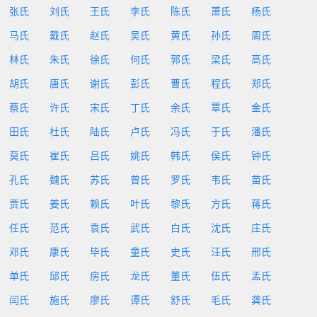
张氏
刘氏
王氏
李氏
陈氏
萧氏
杨氏
马氏
戴氏
赵氏
吴氏
黄氏
孙氏
周氏
林氏
朱氏
徐氏
何氏
郭氏
梁氏
高氏
胡氏
唐氏
谢氏
彭氏
曹氏
程氏
郑氏
蔡氏
许氏
宋氏
丁氏
余氏
覃氏
金氏
田氏
杜氏
陆氏
卢氏
冯氏
于氏
潘氏
莫氏
崔氏
吕氏
姚氏
韩氏
侯氏
钟氏
孔氏
魏氏
苏氏
曾氏
罗氏
韦氏
苗氏
贾氏
姜氏
赖氏
叶氏
黎氏
方氏
蒋氏
任氏
范氏
袁氏
武氏
白氏
沈氏
庄氏
邓氏
康氏
毕氏
童氏
史氏
汪氏
邢氏
单氏
邱氏
房氏
龙氏
董氏
伍氏
孟氏
闫氏
施氏
廖氏
谭氏
舒氏
毛氏
龚氏