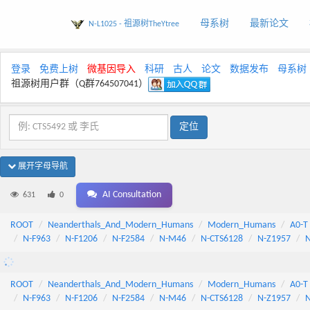
母系树
最新论文
N-L1025 - 祖源树TheYtree
登录
免费上树
微基因导入
科研
古人
论文
数据发布
母系树
祖源树用户群（Q群764507041）
展开字母导航
AI Consultation
631
0
ROOT
Neanderthals_And_Modern_Humans
Modern_Humans
A0-T
N-F963
N-F1206
N-F2584
N-M46
N-CTS6128
N-Z1957
ROOT
Neanderthals_And_Modern_Humans
Modern_Humans
A0-T
N-F963
N-F1206
N-F2584
N-M46
N-CTS6128
N-Z1957