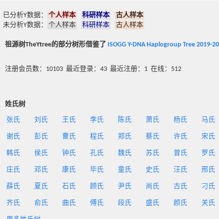
已分析Y数据：
个人样本
科研样本
古人样本
未分析Y数据：
个人样本
科研样本
古人样本
祖源树TheYtree的部分树形借鉴了
ISOGG Y-DNA Haplogroup Tree 2019-2
注册会员数：10103 最近登录：43 最近注册：1 在线：512
姓氏树
张氏
刘氏
王氏
李氏
陈氏
萧氏
杨氏
马氏
谢氏
彭氏
曹氏
程氏
郑氏
蔡氏
许氏
宋氏
韩氏
侯氏
钟氏
孔氏
魏氏
苏氏
曾氏
罗氏
庄氏
邓氏
康氏
毕氏
童氏
史氏
汪氏
邢氏
薛氏
夏氏
石氏
顾氏
尹氏
尚氏
古氏
刁氏
齐氏
俞氏
曲氏
傅氏
段氏
盛氏
颜氏
关氏