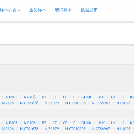
样本列表
会员样本
我的样本
数据发布
A-P305
A-P108
BT
CT
CF
F
GHIJK
HIJK
IJK
K
K
N-M2126
N-CTS1678
N-Z1979
N-CTS10336
N-CTS6967
N-L1026
A-P305
A-P108
BT
CT
CF
F
GHIJK
HIJK
IJK
K
K
N-M2126
N-CTS1678
N-Z1979
N-CTS10336
N-CTS6967
N-L1026