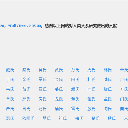
020
，
YFull YTree v9.05.00
，感谢以上网站对人类父系研究做出的贡献！
戴氏
赵氏
吴氏
黄氏
孙氏
周氏
林氏
朱氏
丁氏
余氏
覃氏
金氏
田氏
杜氏
陆氏
卢氏
韦氏
苗氏
贾氏
姜氏
赖氏
叶氏
黎氏
方氏
单氏
邱氏
房氏
龙氏
董氏
伍氏
孟氏
闫氏
严氏
贺氏
汤氏
蒲氏
雷氏
殷氏
陶氏
向氏
温氏
欧阳氏
樊氏
符氏
梅氏
翟氏
耿氏
米