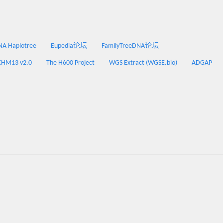
 Haplotree
Eupedia论坛
FamilyTreeDNA论坛
CHM13 v2.0
The H600 Project
WGS Extract (WGSE.bio)
ADGAP