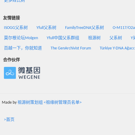
更多姓氏树
友情链接
ISOGG父系树
Yfull父系树
FamilyTreeDNA父系树
O-M117/O
莫尔根论坛Molgen
Yfull中国父系群组
祖源树
父系树
Y
百越一下，你就知道
The GenArchivist Forum
Türkiye Y-DNA Ağacı
合作伙伴
Made by
祖源树策划组 <祖缘树管理员名单>
>首页