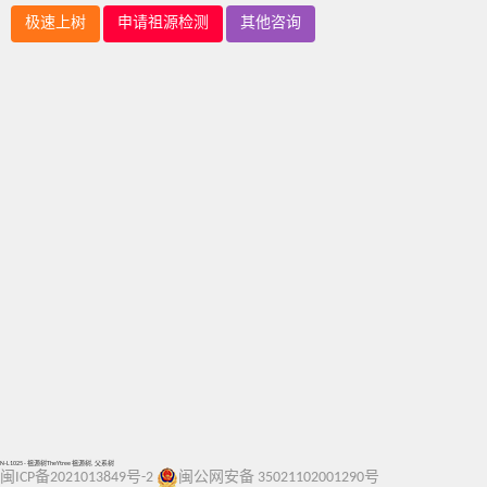
极速上树
申请祖源检测
其他咨询
N-L1025 - 祖源树TheYtree 祖源树, 父系树
闽ICP备2021013849号-2
闽公网安备 35021102001290号