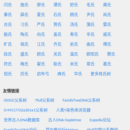
闫氏
施氏
廖氏
谭氏
舒氏
毛氏
龚氏
秦氏
薛氏
夏氏
石氏
顾氏
尹氏
尚氏
古氏
刁氏
严氏
贺氏
汤氏
蒲氏
雷氏
殷氏
陶氏
向氏
盖氏
寿氏
辛氏
戚氏
旷氏
祖氏
江氏
齐氏
俞氏
曲氏
傅氏
段氏
盛氏
颜氏
关氏
温氏
欧阳氏
樊氏
符氏
梅氏
翟氏
耿氏
米氏
章氏
葛氏
倪氏
厉氏
启布弓
麻氏
华氏
更多姓氏树
友情链接
ISOGG父系树
Yfull父系树
FamilyTreeDNA父系树
O-M117/O2a2b1a1父系树
人类Y染色体浏览器
世界古人DNA数据库
古人DNA Haplotree
Eupedia论坛