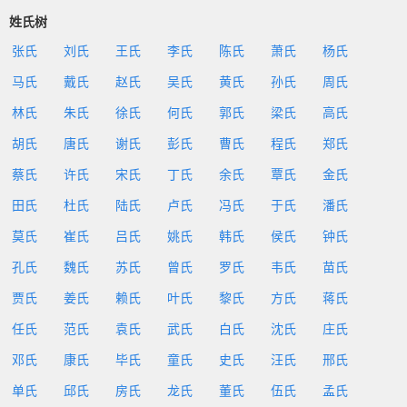
姓氏树
张氏
刘氏
王氏
李氏
陈氏
萧氏
杨氏
马氏
戴氏
赵氏
吴氏
黄氏
孙氏
周氏
林氏
朱氏
徐氏
何氏
郭氏
梁氏
高氏
胡氏
唐氏
谢氏
彭氏
曹氏
程氏
郑氏
蔡氏
许氏
宋氏
丁氏
余氏
覃氏
金氏
田氏
杜氏
陆氏
卢氏
冯氏
于氏
潘氏
莫氏
崔氏
吕氏
姚氏
韩氏
侯氏
钟氏
孔氏
魏氏
苏氏
曾氏
罗氏
韦氏
苗氏
贾氏
姜氏
赖氏
叶氏
黎氏
方氏
蒋氏
任氏
范氏
袁氏
武氏
白氏
沈氏
庄氏
邓氏
康氏
毕氏
童氏
史氏
汪氏
邢氏
单氏
邱氏
房氏
龙氏
董氏
伍氏
孟氏