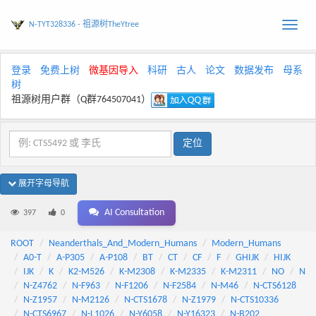
N-TYT328336 - 祖源树TheYtree
Toggle
naviga
登录
免费上树
微基因导入
科研
古人
论文
数据发布
母系
树
祖源树用户群（Q群764507041）
展开字母导航
AI Consultation
397
0
ROOT
Neanderthals_And_Modern_Humans
Modern_Humans
A0-T
A-P305
A-P108
BT
CT
CF
F
GHIJK
HIJK
IJK
K
K2-M526
K-M2308
K-M2335
K-M2311
NO
N
N-Z4762
N-F963
N-F1206
N-F2584
N-M46
N-CTS6128
N-Z1957
N-M2126
N-CTS1678
N-Z1979
N-CTS10336
N-CTS6967
N-L1026
N-Y6058
N-Y16323
N-B202