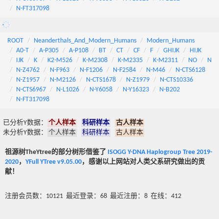
N-FT317098
ROOT
Neanderthals_And_Modern_Humans
Modern_Humans
A0-T
A-P305
A-P108
BT
CT
CF
F
GHIJK
HIJK
IJK
K
K2-M526
K-M2308
K-M2335
K-M2311
NO
N
N-Z4762
N-F963
N-F1206
N-F2584
N-M46
N-CTS6128
N-Z1957
N-M2126
N-CTS1678
N-Z1979
N-CTS10336
N-CTS6967
N-L1026
N-Y6058
N-Y16323
N-B202
N-FT317098
已分析Y数据：
个人样本
科研样本
古人样本
未分析Y数据：
个人样本
科研样本
古人样本
祖源树TheYtree的部分树形借鉴了
ISOGG Y-DNA Haplogroup Tree 2019-
2020
，
YFull YTree v9.05.00
，感谢以上网站对人类父系研究做出的贡
献！
注册会员数：10121 最近登录：68 最近注册：8 在线：412