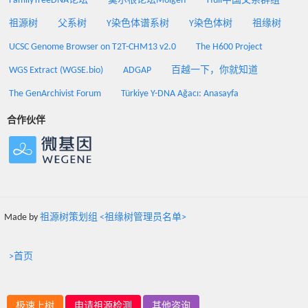
FamilyTreeDNA论坛
莫尔根论坛Molgen
Yfull中国父系群组
祖源树
父系树
Y染色体谱系树
Y染色体树
祖缘树
UCSC Genome Browser on T2T-CHM13 v2.0
The H600 Project
WGS Extract (WGSE.bio)
ADGAP
百越一下，你就知道
The GenArchivist Forum
Türkiye Y-DNA Ağacı: Anasayfa
合作伙伴
Made by
祖源树策划组 <祖缘树管理员名单>
>首页
极速上树
申请祖源检测
其他咨询