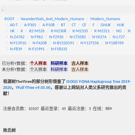
ROOT
Neanderthals_And_Modern_Humans
Modern_Humans
A0-T
A-P305
A-P108
BT
CT
CF
F
GHIJK
HIJK
IJK
K
K2-M526
K-M2308
K-M2335
K-M2311
NO
N
N-Z4762
N-F963
N-F2930
N-CTS582
N-Y6374
N-L727
N-Y13910
N-F4208
N-BY220591
N-Y137556
N-Y168769
N-F839
N-F15991
N-F18335
已分析Y数据：
个人样本
科研样本
古人样本
未分析Y数据：
个人样本
科研样本
古人样本
祖源树TheYtree的部分树形借鉴了
ISOGG Y-DNA Haplogroup Tree 2019-
2020
，
YFull YTree v9.05.00
，感谢以上网站对人类父系研究做出的贡
献！
注册会员数：10107 最近登录：45 最近注册：5 在线：889
姓氏树