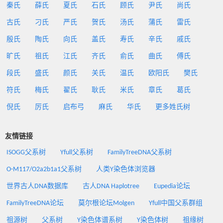
秦氏
薛氏
夏氏
石氏
顾氏
尹氏
尚氏
古氏
刁氏
严氏
贺氏
汤氏
蒲氏
雷氏
殷氏
陶氏
向氏
盖氏
寿氏
辛氏
戚氏
旷氏
祖氏
江氏
齐氏
俞氏
曲氏
傅氏
段氏
盛氏
颜氏
关氏
温氏
欧阳氏
樊氏
符氏
梅氏
翟氏
耿氏
米氏
章氏
葛氏
倪氏
厉氏
启布弓
麻氏
华氏
更多姓氏树
友情链接
ISOGG父系树
Yfull父系树
FamilyTreeDNA父系树
O-M117/O2a2b1a1父系树
人类Y染色体浏览器
世界古人DNA数据库
古人DNA Haplotree
Eupedia论坛
FamilyTreeDNA论坛
莫尔根论坛Molgen
Yfull中国父系群组
祖源树
父系树
Y染色体谱系树
Y染色体树
祖缘树