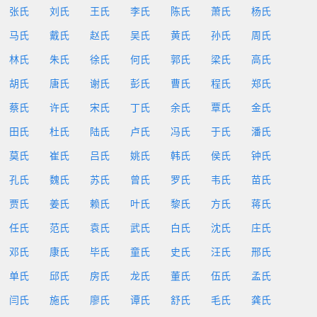
张氏
刘氏
王氏
李氏
陈氏
萧氏
杨氏
马氏
戴氏
赵氏
吴氏
黄氏
孙氏
周氏
林氏
朱氏
徐氏
何氏
郭氏
梁氏
高氏
胡氏
唐氏
谢氏
彭氏
曹氏
程氏
郑氏
蔡氏
许氏
宋氏
丁氏
余氏
覃氏
金氏
田氏
杜氏
陆氏
卢氏
冯氏
于氏
潘氏
莫氏
崔氏
吕氏
姚氏
韩氏
侯氏
钟氏
孔氏
魏氏
苏氏
曾氏
罗氏
韦氏
苗氏
贾氏
姜氏
赖氏
叶氏
黎氏
方氏
蒋氏
任氏
范氏
袁氏
武氏
白氏
沈氏
庄氏
邓氏
康氏
毕氏
童氏
史氏
汪氏
邢氏
单氏
邱氏
房氏
龙氏
董氏
伍氏
孟氏
闫氏
施氏
廖氏
谭氏
舒氏
毛氏
龚氏