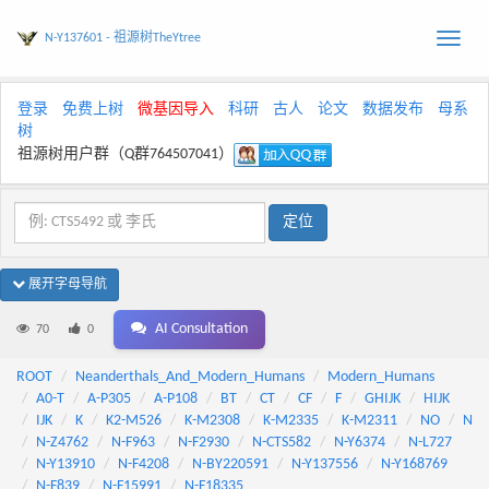
N-Y137601 - 祖源树TheYtree
Toggle
naviga
登录
免费上树
微基因导入
科研
古人
论文
数据发布
母系
树
祖源树用户群（Q群764507041）
展开字母导航
AI Consultation
70
0
ROOT
Neanderthals_And_Modern_Humans
Modern_Humans
A0-T
A-P305
A-P108
BT
CT
CF
F
GHIJK
HIJK
IJK
K
K2-M526
K-M2308
K-M2335
K-M2311
NO
N
N-Z4762
N-F963
N-F2930
N-CTS582
N-Y6374
N-L727
N-Y13910
N-F4208
N-BY220591
N-Y137556
N-Y168769
N-F839
N-F15991
N-F18335