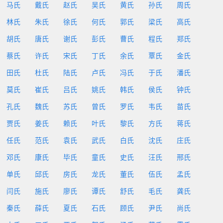
马氏
戴氏
赵氏
吴氏
黄氏
孙氏
周氏
林氏
朱氏
徐氏
何氏
郭氏
梁氏
高氏
胡氏
唐氏
谢氏
彭氏
曹氏
程氏
郑氏
蔡氏
许氏
宋氏
丁氏
余氏
覃氏
金氏
田氏
杜氏
陆氏
卢氏
冯氏
于氏
潘氏
莫氏
崔氏
吕氏
姚氏
韩氏
侯氏
钟氏
孔氏
魏氏
苏氏
曾氏
罗氏
韦氏
苗氏
贾氏
姜氏
赖氏
叶氏
黎氏
方氏
蒋氏
任氏
范氏
袁氏
武氏
白氏
沈氏
庄氏
邓氏
康氏
毕氏
童氏
史氏
汪氏
邢氏
单氏
邱氏
房氏
龙氏
董氏
伍氏
孟氏
闫氏
施氏
廖氏
谭氏
舒氏
毛氏
龚氏
秦氏
薛氏
夏氏
石氏
顾氏
尹氏
尚氏