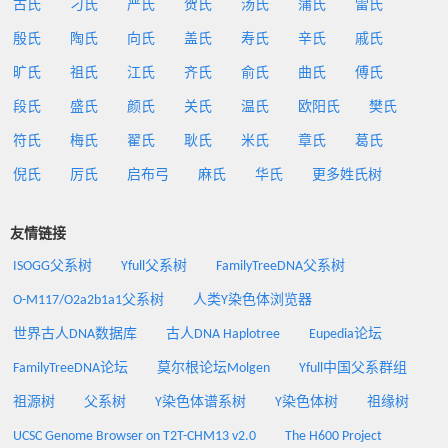
古氏
刁氏
严氏
贺氏
汤氏
蒲氏
雷氏
殷氏
陶氏
向氏
盖氏
寿氏
辛氏
戚氏
旷氏
祖氏
江氏
齐氏
俞氏
曲氏
傅氏
段氏
盛氏
颜氏
关氏
温氏
欧阳氏
樊氏
符氏
梅氏
翟氏
耿氏
米氏
章氏
葛氏
倪氏
厉氏
启布弓
麻氏
华氏
更多姓氏树
友情链接
ISOGG父系树
Yfull父系树
FamilyTreeDNA父系树
O-M117/O2a2b1a1父系树
人类Y染色体浏览器
世界古人DNA数据库
古人DNA Haplotree
Eupedia论坛
FamilyTreeDNA论坛
莫尔根论坛Molgen
Yfull中国父系群组
祖源树
父系树
Y染色体谱系树
Y染色体树
祖缘树
UCSC Genome Browser on T2T-CHM13 v2.0
The H600 Project