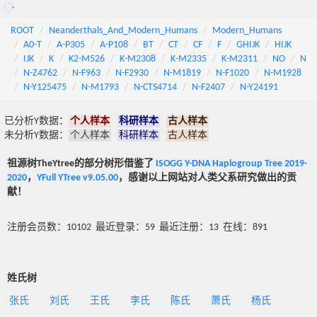
ROOT
Neanderthals_And_Modern_Humans
Modern_Humans
A0-T
A-P305
A-P108
BT
CT
CF
F
GHIJK
HIJK
IJK
K
K2-M526
K-M2308
K-M2335
K-M2311
NO
N
N-Z4762
N-F963
N-F2930
N-M1819
N-F1020
N-M1928
N-Y125475
N-M1793
N-CTS4714
N-F2407
N-Y24191
已分析Y数据：
个人样本
科研样本
古人样本
未分析Y数据：
个人样本
科研样本
古人样本
祖源树TheYtree的部分树形借鉴了
ISOGG Y-DNA Haplogroup Tree 2019-
2020
，
YFull YTree v9.05.00
，感谢以上网站对人类父系研究做出的贡
献！
注册会员数：10102 最近登录：59 最近注册：13 在线：891
姓氏树
张氏
刘氏
王氏
李氏
陈氏
萧氏
杨氏