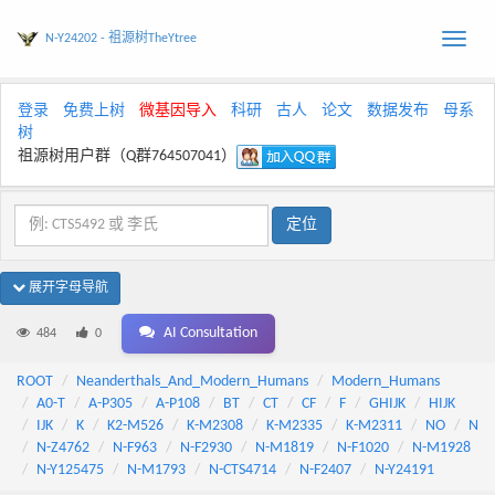
N-Y24202 - 祖源树TheYtree
Toggle
naviga
登录
免费上树
微基因导入
科研
古人
论文
数据发布
母系
树
祖源树用户群（Q群764507041）
展开字母导航
AI Consultation
484
0
ROOT
Neanderthals_And_Modern_Humans
Modern_Humans
A0-T
A-P305
A-P108
BT
CT
CF
F
GHIJK
HIJK
IJK
K
K2-M526
K-M2308
K-M2335
K-M2311
NO
N
N-Z4762
N-F963
N-F2930
N-M1819
N-F1020
N-M1928
N-Y125475
N-M1793
N-CTS4714
N-F2407
N-Y24191