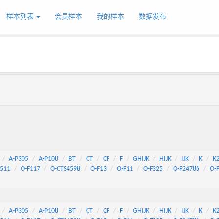
样本列表
会员样本
我的样本
数据发布
A-P305
A-P108
BT
CT
CF
F
GHIJK
HIJK
IJK
K
K
511
O-F117
O-CTS4598
O-F13
O-F11
O-F325
O-F24786
O-
A-P305
A-P108
BT
CT
CF
F
GHIJK
HIJK
IJK
K
K