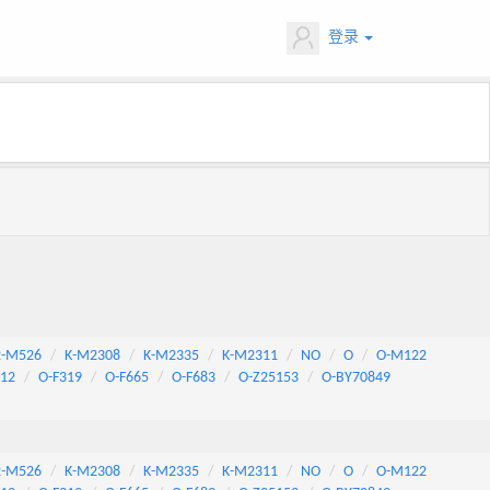
登录
2-M526
K-M2308
K-M2335
K-M2311
NO
O
O-M122
F12
O-F319
O-F665
O-F683
O-Z25153
O-BY70849
2-M526
K-M2308
K-M2335
K-M2311
NO
O
O-M122