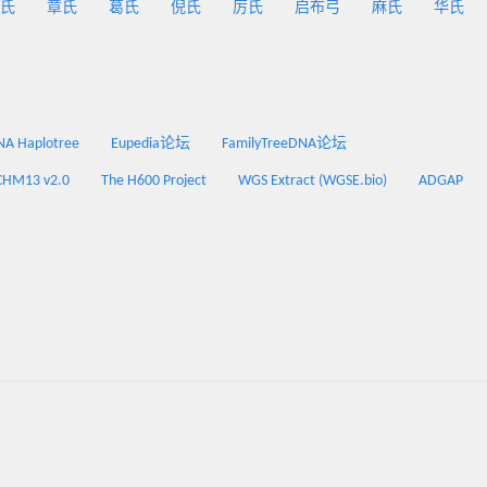
氏
章氏
葛氏
倪氏
厉氏
启布弓
麻氏
华氏
 Haplotree
Eupedia论坛
FamilyTreeDNA论坛
CHM13 v2.0
The H600 Project
WGS Extract (WGSE.bio)
ADGAP