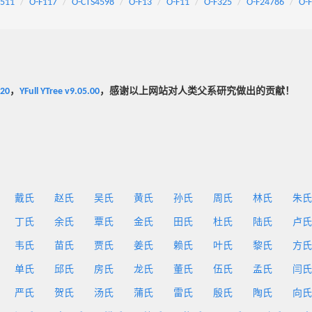
511
O-F117
O-CTS4598
O-F13
O-F11
O-F325
O-F24786
O-
020
，
YFull YTree v9.05.00
，感谢以上网站对人类父系研究做出的贡献！
戴氏
赵氏
吴氏
黄氏
孙氏
周氏
林氏
朱氏
丁氏
余氏
覃氏
金氏
田氏
杜氏
陆氏
卢氏
韦氏
苗氏
贾氏
姜氏
赖氏
叶氏
黎氏
方氏
单氏
邱氏
房氏
龙氏
董氏
伍氏
孟氏
闫氏
严氏
贺氏
汤氏
蒲氏
雷氏
殷氏
陶氏
向氏