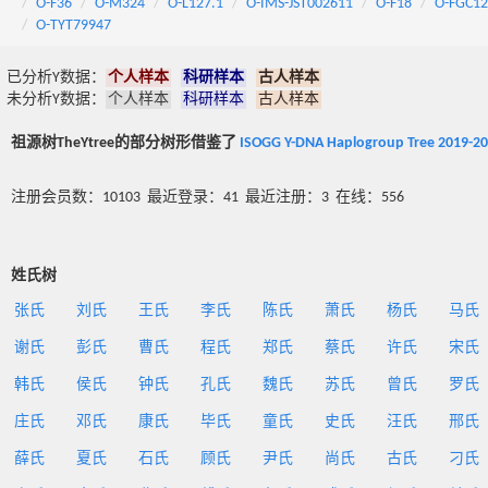
O-F36
O-M324
O-L127.1
O-IMS-JST002611
O-F18
O-FGC12
O-TYT79947
已分析Y数据：
个人样本
科研样本
古人样本
未分析Y数据：
个人样本
科研样本
古人样本
祖源树TheYtree的部分树形借鉴了
ISOGG Y-DNA Haplogroup Tree 2019-2
注册会员数：10103 最近登录：41 最近注册：3 在线：556
姓氏树
张氏
刘氏
王氏
李氏
陈氏
萧氏
杨氏
马氏
谢氏
彭氏
曹氏
程氏
郑氏
蔡氏
许氏
宋氏
韩氏
侯氏
钟氏
孔氏
魏氏
苏氏
曾氏
罗氏
庄氏
邓氏
康氏
毕氏
童氏
史氏
汪氏
邢氏
薛氏
夏氏
石氏
顾氏
尹氏
尚氏
古氏
刁氏