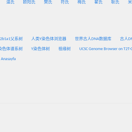
温氏
欧阳氏
樊氏
符氏
梅氏
翟氏
耿氏
米
2a2b1a1父系树
人类Y染色体浏览器
世界古人DNA数据库
古人DNA
染色体谱系树
Y染色体树
祖缘树
UCSC Genome Browser on T2T-
: Anasayfa