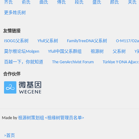
齐氏
俞氏
曲氏
傅氏
段氏
盛氏
颜氏
关氏
更多姓氏树
友情链接
ISOGG父系树
Yfull父系树
FamilyTreeDNA父系树
O-M117/O
莫尔根论坛Molgen
Yfull中国父系群组
祖源树
父系树
Y
百越一下，你就知道
The GenArchivist Forum
Türkiye Y-DNA Ağacı
合作伙伴
Made by
祖源树策划组 <祖缘树管理员名单>
>首页