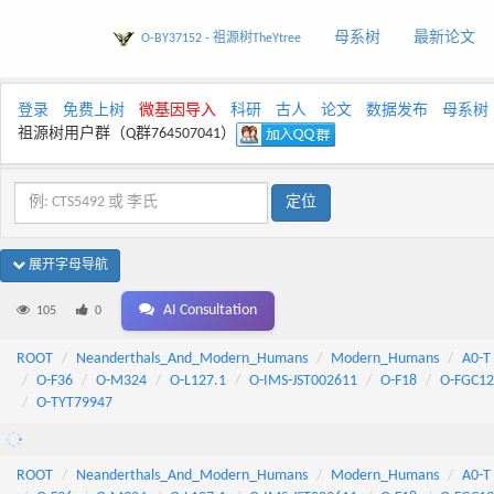
母系树
最新论文
O-BY37152 - 祖源树TheYtree
登录
免费上树
微基因导入
科研
古人
论文
数据发布
母系树
祖源树用户群（Q群764507041）
展开字母导航
AI Consultation
105
0
ROOT
Neanderthals_And_Modern_Humans
Modern_Humans
A0-T
O-F36
O-M324
O-L127.1
O-IMS-JST002611
O-F18
O-FGC12
O-TYT79947
ROOT
Neanderthals_And_Modern_Humans
Modern_Humans
A0-T