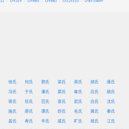
F12
O-F319
O-F665
O-F683
O-Z25153
O-BY70849
徐氏
何氏
郭氏
梁氏
高氏
胡氏
唐氏
冯氏
于氏
潘氏
莫氏
崔氏
吕氏
姚氏
蒋氏
任氏
范氏
袁氏
武氏
白氏
沈氏
施氏
廖氏
谭氏
舒氏
毛氏
龚氏
秦氏
盖氏
寿氏
辛氏
戚氏
旷氏
祖氏
江氏