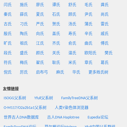
闫氏
施氏
廖氏
谭氏
舒氏
毛氏
龚氏
秦氏
薛氏
夏氏
石氏
顾氏
尹氏
尚氏
古氏
刁氏
严氏
贺氏
汤氏
蒲氏
雷氏
殷氏
陶氏
向氏
盖氏
寿氏
辛氏
戚氏
旷氏
祖氏
江氏
齐氏
俞氏
曲氏
傅氏
段氏
盛氏
颜氏
关氏
温氏
欧阳氏
樊氏
符氏
梅氏
翟氏
耿氏
米氏
章氏
葛氏
倪氏
厉氏
启布弓
麻氏
华氏
更多姓氏树
友情链接
ISOGG父系树
Yfull父系树
FamilyTreeDNA父系树
O-M117/O2a2b1a1父系树
人类Y染色体浏览器
世界古人DNA数据库
古人DNA Haplotree
Eupedia论坛