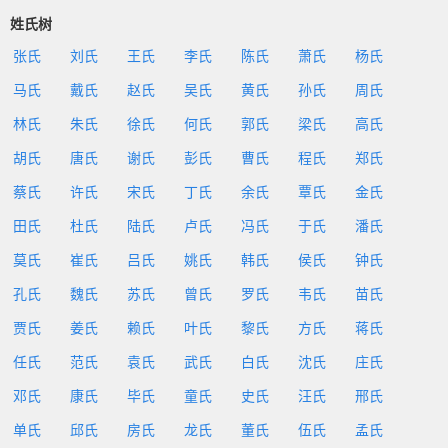
姓氏树
张氏
刘氏
王氏
李氏
陈氏
萧氏
杨氏
马氏
戴氏
赵氏
吴氏
黄氏
孙氏
周氏
林氏
朱氏
徐氏
何氏
郭氏
梁氏
高氏
胡氏
唐氏
谢氏
彭氏
曹氏
程氏
郑氏
蔡氏
许氏
宋氏
丁氏
余氏
覃氏
金氏
田氏
杜氏
陆氏
卢氏
冯氏
于氏
潘氏
莫氏
崔氏
吕氏
姚氏
韩氏
侯氏
钟氏
孔氏
魏氏
苏氏
曾氏
罗氏
韦氏
苗氏
贾氏
姜氏
赖氏
叶氏
黎氏
方氏
蒋氏
任氏
范氏
袁氏
武氏
白氏
沈氏
庄氏
邓氏
康氏
毕氏
童氏
史氏
汪氏
邢氏
单氏
邱氏
房氏
龙氏
董氏
伍氏
孟氏