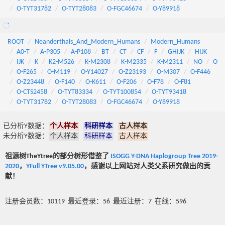
O-TYT31782
O-TYT28083
O-FGC46674
O-Y89918
ROOT
Neanderthals_And_Modern_Humans
Modern_Humans
A0-T
A-P305
A-P108
BT
CT
CF
F
GHIJK
HIJK
IJK
K
K2-M526
K-M2308
K-M2335
K-M2311
NO
O
O-F265
O-M119
O-Y14027
O-Z23193
O-M307
O-F446
O-Z23448
O-F140
O-K611
O-F206
O-F78
O-F81
O-CTS2458
O-TYT83334
O-TYT100854
O-TYT93418
O-TYT31782
O-TYT28083
O-FGC46674
O-Y89918
已分析Y数据：
个人样本
科研样本
古人样本
未分析Y数据：
个人样本
科研样本
古人样本
祖源树TheYtree的部分树形借鉴了
ISOGG Y-DNA Haplogroup Tree 2019-
2020
，
YFull YTree v9.05.00
，感谢以上网站对人类父系研究做出的贡
献！
注册会员数：10119 最近登录：56 最近注册：7 在线：596