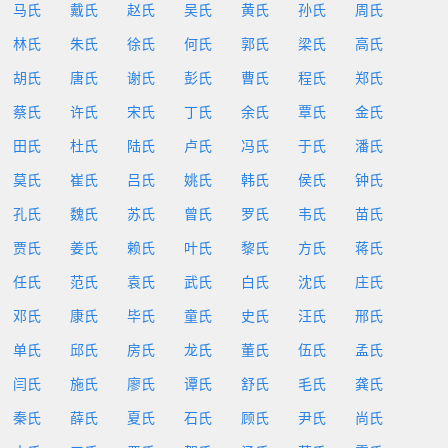
马氏
戴氏
赵氏
吴氏
黄氏
孙氏
周氏
林氏
朱氏
徐氏
何氏
郭氏
梁氏
高氏
胡氏
唐氏
谢氏
彭氏
曹氏
程氏
郑氏
蔡氏
许氏
宋氏
丁氏
余氏
覃氏
金氏
田氏
杜氏
陆氏
卢氏
冯氏
于氏
潘氏
莫氏
崔氏
吕氏
姚氏
韩氏
侯氏
钟氏
孔氏
魏氏
苏氏
曾氏
罗氏
韦氏
苗氏
贾氏
姜氏
赖氏
叶氏
黎氏
方氏
蒋氏
任氏
范氏
袁氏
武氏
白氏
沈氏
庄氏
邓氏
康氏
毕氏
童氏
史氏
汪氏
邢氏
单氏
邱氏
房氏
龙氏
董氏
伍氏
孟氏
闫氏
施氏
廖氏
谭氏
舒氏
毛氏
龚氏
秦氏
薛氏
夏氏
石氏
顾氏
尹氏
尚氏