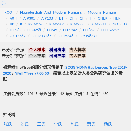
ROOT
Neanderthals_And_Modern_Humans
Modern_Humans
A0-T
A-P305
A-P108
BT
CT
CF
F
GHIJK
HIJK
IJK
K
K2-M526
K-M2308
K-M2335
K-M2311
NO
O
O-F265
O-M268
O-P49
O-F1942
O-F857
O-CTS9259
O-CTS562
O-FT319285
O-F25348
O-Y198392
已分析Y数据：
个人样本
科研样本
古人样本
未分析Y数据：
个人样本
科研样本
古人样本
祖源树TheYtree的部分树形借鉴了
ISOGG Y-DNA Haplogroup Tree 2019-
2020
，
YFull YTree v9.05.00
，感谢以上网站对人类父系研究做出的贡
献！
注册会员数：10115 最近登录：42 最近注册：5 在线：460
姓氏树
张氏
刘氏
王氏
李氏
陈氏
萧氏
杨氏