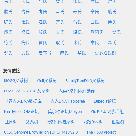
古氏
刁氏
严氏
贺氏
汤氏
蒲氏
雷氏
殷氏
陶氏
向氏
盖氏
寿氏
辛氏
戚氏
旷氏
祖氏
江氏
齐氏
俞氏
曲氏
傅氏
段氏
盛氏
颜氏
关氏
温氏
欧阳氏
樊氏
符氏
梅氏
翟氏
耿氏
米氏
章氏
葛氏
倪氏
厉氏
启布弓
麻氏
华氏
更多姓氏树
友情链接
ISOGG父系树
Yfull父系树
FamilyTreeDNA父系树
O-M117/O2a2b1a1父系树
人类Y染色体浏览器
世界古人DNA数据库
古人DNA Haplotree
Eupedia论坛
FamilyTreeDNA论坛
莫尔根论坛Molgen
Yfull中国父系群组
祖源树
父系树
Y染色体谱系树
Y染色体树
祖缘树
UCSC Genome Browser on T2T-CHM13 v2.0
The H600 Project