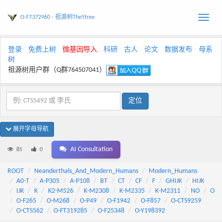
O-FT372960 - 祖源树TheYtree
Toggle
naviga
登录
免费上树
微基因导入
科研
古人
论文
数据发布
母系
树
祖源树用户群（Q群764507041）
展开字母导航
AI Consultation
85
0
ROOT
Neanderthals_And_Modern_Humans
Modern_Humans
A0-T
A-P305
A-P108
BT
CT
CF
F
GHIJK
HIJK
IJK
K
K2-M526
K-M2308
K-M2335
K-M2311
NO
O
O-F265
O-M268
O-P49
O-F1942
O-F857
O-CTS9259
O-CTS562
O-FT319285
O-F25348
O-Y198392