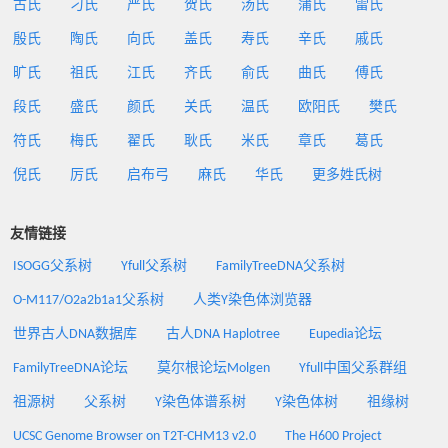
古氏
刁氏
严氏
贺氏
汤氏
蒲氏
雷氏
殷氏
陶氏
向氏
盖氏
寿氏
辛氏
戚氏
旷氏
祖氏
江氏
齐氏
俞氏
曲氏
傅氏
段氏
盛氏
颜氏
关氏
温氏
欧阳氏
樊氏
符氏
梅氏
翟氏
耿氏
米氏
章氏
葛氏
倪氏
厉氏
启布弓
麻氏
华氏
更多姓氏树
友情链接
ISOGG父系树
Yfull父系树
FamilyTreeDNA父系树
O-M117/O2a2b1a1父系树
人类Y染色体浏览器
世界古人DNA数据库
古人DNA Haplotree
Eupedia论坛
FamilyTreeDNA论坛
莫尔根论坛Molgen
Yfull中国父系群组
祖源树
父系树
Y染色体谱系树
Y染色体树
祖缘树
UCSC Genome Browser on T2T-CHM13 v2.0
The H600 Project