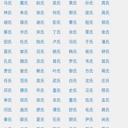
马氏
戴氏
赵氏
吴氏
黄氏
孙氏
周氏
林氏
朱氏
徐氏
何氏
郭氏
梁氏
高氏
胡氏
唐氏
谢氏
彭氏
曹氏
程氏
郑氏
蔡氏
许氏
宋氏
丁氏
余氏
覃氏
金氏
田氏
杜氏
陆氏
卢氏
冯氏
于氏
潘氏
莫氏
崔氏
吕氏
姚氏
韩氏
侯氏
钟氏
孔氏
魏氏
苏氏
曾氏
罗氏
韦氏
苗氏
贾氏
姜氏
赖氏
叶氏
黎氏
方氏
蒋氏
任氏
范氏
袁氏
武氏
白氏
沈氏
庄氏
邓氏
康氏
毕氏
童氏
史氏
汪氏
邢氏
单氏
邱氏
房氏
龙氏
董氏
伍氏
孟氏
闫氏
施氏
廖氏
谭氏
舒氏
毛氏
龚氏
秦氏
薛氏
夏氏
石氏
顾氏
尹氏
尚氏