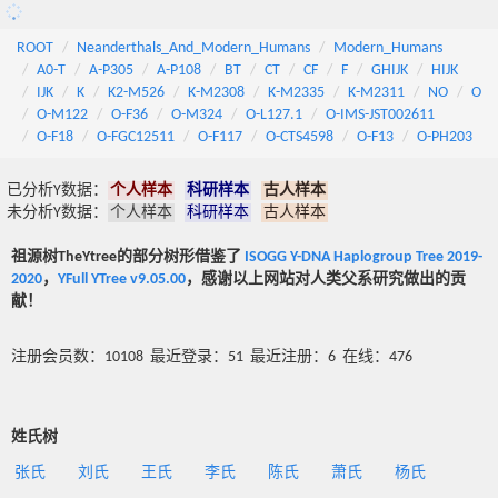
ROOT
Neanderthals_And_Modern_Humans
Modern_Humans
A0-T
A-P305
A-P108
BT
CT
CF
F
GHIJK
HIJK
IJK
K
K2-M526
K-M2308
K-M2335
K-M2311
NO
O
O-M122
O-F36
O-M324
O-L127.1
O-IMS-JST002611
O-F18
O-FGC12511
O-F117
O-CTS4598
O-F13
O-PH203
已分析Y数据：
个人样本
科研样本
古人样本
未分析Y数据：
个人样本
科研样本
古人样本
祖源树TheYtree的部分树形借鉴了
ISOGG Y-DNA Haplogroup Tree 2019-
2020
，
YFull YTree v9.05.00
，感谢以上网站对人类父系研究做出的贡
献！
注册会员数：10108 最近登录：51 最近注册：6 在线：476
姓氏树
张氏
刘氏
王氏
李氏
陈氏
萧氏
杨氏