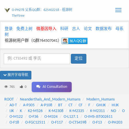
O-PH278 父系QQ群：625402218 - 祖源树
Toggle
TheYtree
naviga
登录
免费上树
微基因导入
科研
古人
论文
数据发布
母系
树
祖源树用户群（Q群764507041）
展开字母导航
AI Consultation
765
0
ROOT
Neanderthals_And_Modern_Humans
Modern_Humans
A0-T
A-P305
A-P108
BT
CT
CF
F
GHIJK
HIJK
IJK
K
K2-M526
K-M2308
K-M2335
K-M2311
NO
O
O-M122
O-F36
O-M324
O-L127.1
O-IMS-JST002611
O-F18
O-FGC12511
O-F117
O-CTS4598
O-F13
O-PH203