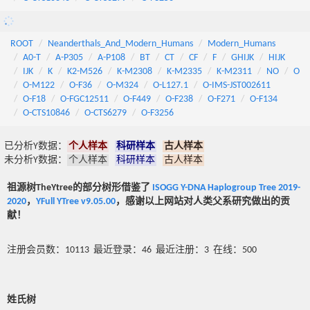
ROOT
Neanderthals_And_Modern_Humans
Modern_Humans
A0-T
A-P305
A-P108
BT
CT
CF
F
GHIJK
HIJK
IJK
K
K2-M526
K-M2308
K-M2335
K-M2311
NO
O
O-M122
O-F36
O-M324
O-L127.1
O-IMS-JST002611
O-F18
O-FGC12511
O-F449
O-F238
O-F271
O-F134
O-CTS10846
O-CTS6279
O-F3256
已分析Y数据：
个人样本
科研样本
古人样本
未分析Y数据：
个人样本
科研样本
古人样本
祖源树TheYtree的部分树形借鉴了
ISOGG Y-DNA Haplogroup Tree 2019-
2020
，
YFull YTree v9.05.00
，感谢以上网站对人类父系研究做出的贡
献！
注册会员数：10113 最近登录：46 最近注册：3 在线：500
姓氏树