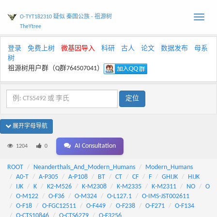
O-TYT182310 疑似 秦国公族 - 祖源树
Toggle
TheYtree
naviga
登录
免费上树
微基因导入
科研
古人
论文
数据发布
母系
树
祖源树用户群（Q群764507041）
展开字母导航
AI Consultation
1204
0
ROOT
Neanderthals_And_Modern_Humans
Modern_Humans
A0-T
A-P305
A-P108
BT
CT
CF
F
GHIJK
HIJK
IJK
K
K2-M526
K-M2308
K-M2335
K-M2311
NO
O
O-M122
O-F36
O-M324
O-L127.1
O-IMS-JST002611
O-F18
O-FGC12511
O-F449
O-F238
O-F271
O-F134
O-CTS10846
O-CTS6279
O-F3256