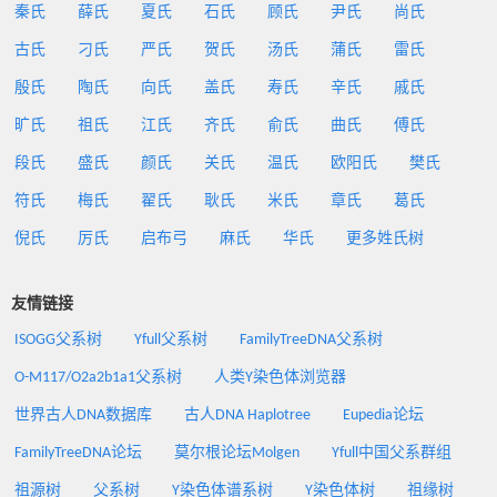
秦氏
薛氏
夏氏
石氏
顾氏
尹氏
尚氏
古氏
刁氏
严氏
贺氏
汤氏
蒲氏
雷氏
殷氏
陶氏
向氏
盖氏
寿氏
辛氏
戚氏
旷氏
祖氏
江氏
齐氏
俞氏
曲氏
傅氏
段氏
盛氏
颜氏
关氏
温氏
欧阳氏
樊氏
符氏
梅氏
翟氏
耿氏
米氏
章氏
葛氏
倪氏
厉氏
启布弓
麻氏
华氏
更多姓氏树
友情链接
ISOGG父系树
Yfull父系树
FamilyTreeDNA父系树
O-M117/O2a2b1a1父系树
人类Y染色体浏览器
世界古人DNA数据库
古人DNA Haplotree
Eupedia论坛
FamilyTreeDNA论坛
莫尔根论坛Molgen
Yfull中国父系群组
祖源树
父系树
Y染色体谱系树
Y染色体树
祖缘树