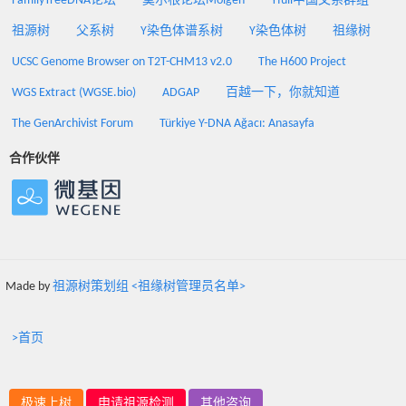
FamilyTreeDNA论坛
莫尔根论坛Molgen
Yfull中国父系群组
祖源树
父系树
Y染色体谱系树
Y染色体树
祖缘树
UCSC Genome Browser on T2T-CHM13 v2.0
The H600 Project
WGS Extract (WGSE.bio)
ADGAP
百越一下，你就知道
The GenArchivist Forum
Türkiye Y-DNA Ağacı: Anasayfa
合作伙伴
Made by
祖源树策划组 <祖缘树管理员名单>
>首页
极速上树
申请祖源检测
其他咨询