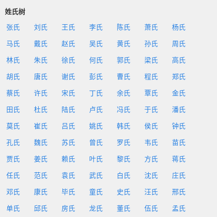
姓氏树
张氏
刘氏
王氏
李氏
陈氏
萧氏
杨氏
马氏
戴氏
赵氏
吴氏
黄氏
孙氏
周氏
林氏
朱氏
徐氏
何氏
郭氏
梁氏
高氏
胡氏
唐氏
谢氏
彭氏
曹氏
程氏
郑氏
蔡氏
许氏
宋氏
丁氏
余氏
覃氏
金氏
田氏
杜氏
陆氏
卢氏
冯氏
于氏
潘氏
莫氏
崔氏
吕氏
姚氏
韩氏
侯氏
钟氏
孔氏
魏氏
苏氏
曾氏
罗氏
韦氏
苗氏
贾氏
姜氏
赖氏
叶氏
黎氏
方氏
蒋氏
任氏
范氏
袁氏
武氏
白氏
沈氏
庄氏
邓氏
康氏
毕氏
童氏
史氏
汪氏
邢氏
单氏
邱氏
房氏
龙氏
董氏
伍氏
孟氏