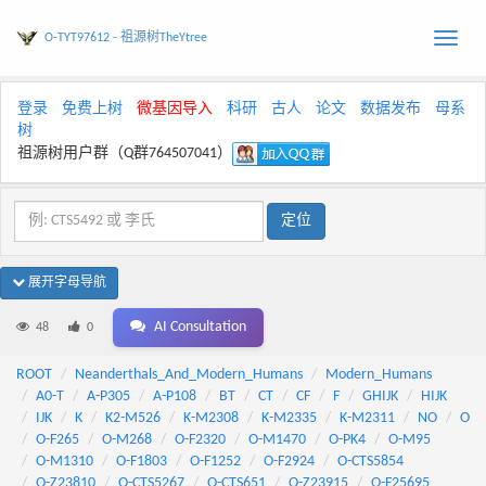
O-TYT97612 - 祖源树TheYtree
Toggle
naviga
登录
免费上树
微基因导入
科研
古人
论文
数据发布
母系
树
祖源树用户群（Q群764507041）
展开字母导航
AI Consultation
48
0
ROOT
Neanderthals_And_Modern_Humans
Modern_Humans
A0-T
A-P305
A-P108
BT
CT
CF
F
GHIJK
HIJK
IJK
K
K2-M526
K-M2308
K-M2335
K-M2311
NO
O
O-F265
O-M268
O-F2320
O-M1470
O-PK4
O-M95
O-M1310
O-F1803
O-F1252
O-F2924
O-CTS5854
O-Z23810
O-CTS5267
O-CTS651
O-Z23915
O-F25695