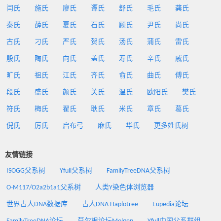
闫氏
施氏
廖氏
谭氏
舒氏
毛氏
龚氏
秦氏
薛氏
夏氏
石氏
顾氏
尹氏
尚氏
古氏
刁氏
严氏
贺氏
汤氏
蒲氏
雷氏
殷氏
陶氏
向氏
盖氏
寿氏
辛氏
戚氏
旷氏
祖氏
江氏
齐氏
俞氏
曲氏
傅氏
段氏
盛氏
颜氏
关氏
温氏
欧阳氏
樊氏
符氏
梅氏
翟氏
耿氏
米氏
章氏
葛氏
倪氏
厉氏
启布弓
麻氏
华氏
更多姓氏树
友情链接
ISOGG父系树
Yfull父系树
FamilyTreeDNA父系树
O-M117/O2a2b1a1父系树
人类Y染色体浏览器
世界古人DNA数据库
古人DNA Haplotree
Eupedia论坛