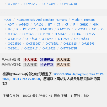
O-Z1018
O-Z23917
O-F19421
O-TYT24718
ROOT
Neanderthals_And_Modern_Humans
Modern_Humans
A0-T
A-P305
A-P108
BT
CT
CF
F
GHIJK
HIJK
IJK
K
K2-M526
K-M2308
K-M2335
K-M2311
NO
O
O-F265
O-M268
O-F2320
O-M1470
O-PK4
O-M95
O-M1310
O-F1803
O-F1252
O-F2924
O-CTS5854
O-Z23810
O-CTS5267
O-CTS651
O-Z23915
O-F25695
O-Z1018
O-Z23917
O-F19421
O-TYT24718
已分析Y数据：
个人样本
科研样本
古人样本
未分析Y数据：
个人样本
科研样本
古人样本
祖源树TheYtree的部分树形借鉴了
ISOGG Y-DNA Haplogroup Tree 2019-
2020
，
YFull YTree v9.05.00
，感谢以上网站对人类父系研究做出的贡
献！
注册会员数：10103 最近登录：41 最近注册：1 在线：650